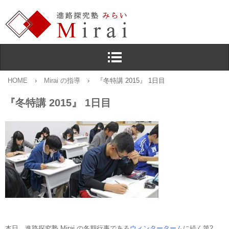
HOME
›
Mirai の指導
›
『冬特講 2015』 1日目
『冬特講 2015』 1日目
本日，進路探究塾 Mirai の冬期行事である
ウィンターターム
に続く第2