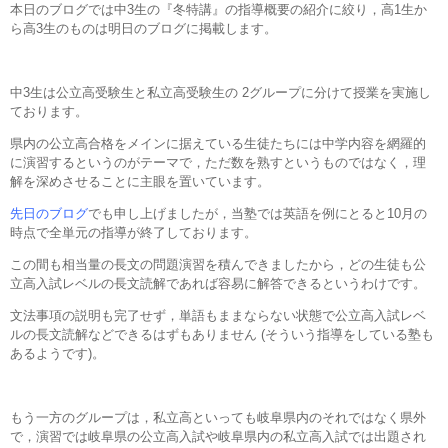
本日のブログでは中3生の『冬特講』の指導概要の紹介に絞り，高1生か
ら高3生のものは明日のブログに掲載します。
中3生は公立高受験生と私立高受験生の 2グループに分けて授業を実施し
ております。
県内の公立高合格をメインに据えている生徒たちには中学内容を網羅的
に演習するというのがテーマで，ただ数を熟すというものではなく，理
解を深めさせることに主眼を置いています。
先日のブログ
でも申し上げましたが，当塾では英語を例にとると10月の
時点で全単元の指導が終了しております。
この間も相当量の長文の問題演習を積んできましたから，どの生徒も公
立高入試レベルの長文読解であれば容易に解答できるというわけです。
文法事項の説明も完了せず，単語もままならない状態で公立高入試レベ
ルの長文読解などできるはずもありません (そういう指導をしている塾も
あるようです)。
もう一方のグループは，私立高といっても岐阜県内のそれではなく県外
で，演習では岐阜県の公立高入試や岐阜県内の私立高入試では出題され