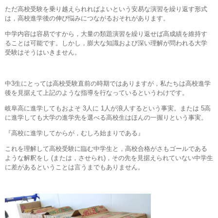
ただ高校受験を乗り越えられればよいという安易な演習を繰り返す形式
は，高校進学後の伸び悩みにつながるおそれがあります。
中学内容は容易ですから，大量の類題演習を繰り返せば高成績を維持す
ることは可能です。しかし，膨大な知識および深い理解が問われる大学
受験はそうはいきません。
中3生にとっては高校受験直前の時期ではありますが，私たちは高校進学
後を見据えて上記のような指導を行なっているというわけです。
岐阜高に進学してもおよそ 3人に 1人が浪人するという事実。または 5高
に進学しても大学の進学先を選べる高校生はほんの一握りという事実。
『高校に進学してからが，むしろ始まりである』
これを理解して高校受験に臨む中学生と，高校合格がさもゴールである
ような解釈をし (または，させられ)，その先を見据えられていない中学生
に差があるということは言うまでもありません。