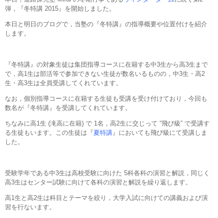
弾，『冬特講 2015』を開始しました。
本日と明日のブログで，当塾の『冬特講』の指導概要や位置付けを紹介
します。
『冬特講』の対象生徒は集団指導コースに在籍する中3生から高3生まで
で，高1生は部活等で参加できない生徒が数名いるものの，中3生・高2
生・高3生は全員受講してくれています。
なお，個別指導コースに在籍する生徒も受講を受け付けており，今回も
数名が『冬特講』を受講してくれています。
ちなみに高1生 (滝高に在籍) で 1名，高2生に交じって “飛び級” で受講す
る生徒もいます。この生徒は『
夏特講
』においても飛び級にて受講しま
した。
受験学年である中3生は高校受験に向けた 5科各科の演習と解説，同じく
高3生はセンター試験に向けて各科の演習と解説を繰り返します。
高1生と高2生は科目とテーマを絞り，大学入試に向けての講義および演
習を行ないます。