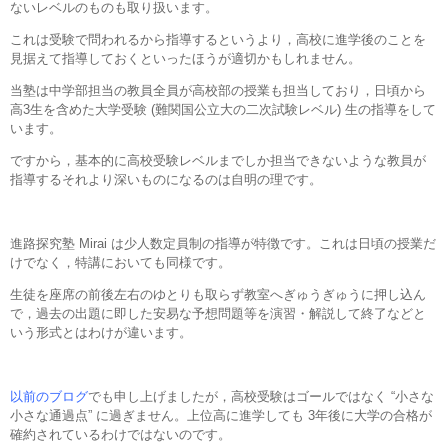
ないレベルのものも取り扱います。
これは受験で問われるから指導するというより，高校に進学後のことを
見据えて指導しておくといったほうが適切かもしれません。
当塾は中学部担当の教員全員が高校部の授業も担当しており，日頃から
高3生を含めた大学受験 (難関国公立大の二次試験レベル) 生の指導をして
います。
ですから，基本的に高校受験レベルまでしか担当できないような教員が
指導するそれより深いものになるのは自明の理です。
進路探究塾 Mirai は少人数定員制の指導が特徴です。これは日頃の授業だ
けでなく，特講においても同様です。
生徒を座席の前後左右のゆとりも取らず教室へぎゅうぎゅうに押し込ん
で，過去の出題に即した安易な予想問題等を演習・解説して終了などと
いう形式とはわけが違います。
以前のブログ
でも申し上げましたが，高校受験はゴールではなく “小さな
小さな通過点” に過ぎません。上位高に進学しても 3年後に大学の合格が
確約されているわけではないのです。