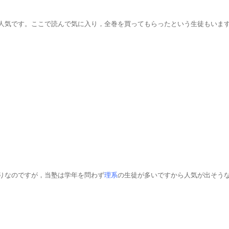
人気です。ここで読んで気に入り，全巻を買ってもらったという生徒もいま
りなのですが，当塾は学年を問わず
理系
の生徒が多いですから人気が出そう