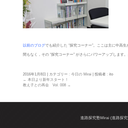
以前のブログ
でも紹介した “探究コーナー”。ここは主に中高
間もなく，その “探究コーナー” がさらにパワーアップしま
2016年1月8日
|
カテゴリー :
今日の Mirai
|
投稿者 : ito
←
本日より新年スタート！
教え子との再会 Vol. 008
→
進路探究塾Mirai (進路探究