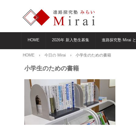
HOME
2026年 新入塾生募集
進路探究塾 Mirai 
HOME
›
今日の Mirai
›
小学生のための書籍
小学生のための書籍