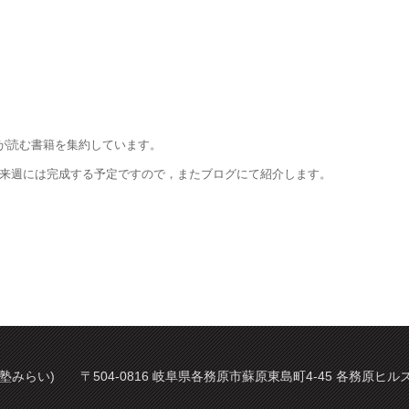
生が読む書籍を集約しています。
す。来週には完成する予定ですので，またブログにて紹介します。
塾みらい) 〒504-0816 岐阜県各務原市蘇原東島町4-45 各務原ヒルズ 2階 