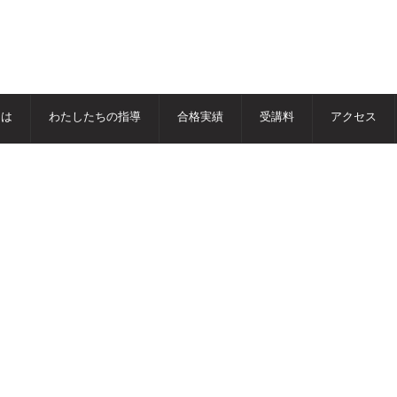
とは
わたしたちの指導
合格実績
受講料
アクセス