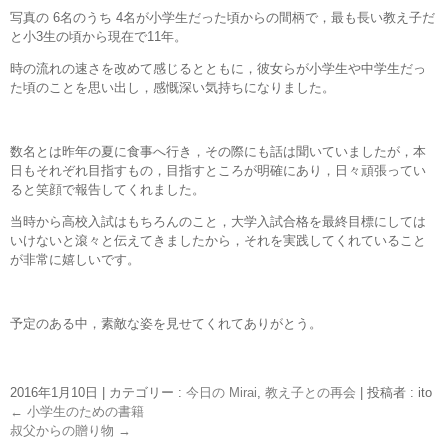
写真の 6名のうち 4名が小学生だった頃からの間柄で，最も長い教え子だ
と小3生の頃から現在で11年。
時の流れの速さを改めて感じるとともに，彼女らが小学生や中学生だっ
た頃のことを思い出し，感慨深い気持ちになりました。
数名とは昨年の夏に食事へ行き，その際にも話は聞いていましたが，本
日もそれぞれ目指すもの，目指すところが明確にあり，日々頑張ってい
ると笑顔で報告してくれました。
当時から高校入試はもちろんのこと，大学入試合格を最終目標にしては
いけないと滾々と伝えてきましたから，それを実践してくれていること
が非常に嬉しいです。
予定のある中，素敵な姿を見せてくれてありがとう。
2016年1月10日
|
カテゴリー :
今日の Mirai
,
教え子との再会
|
投稿者 : ito
←
小学生のための書籍
叔父からの贈り物
→