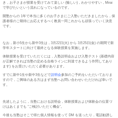
き，お子さまが授業を受けてみて楽しい (愉しい)，わかりやすい，Mirai
で学びたいという流れになっているのです。
開塾からの 1年で本当に多くのお子さまにご入塾いただきましたから，保
護者様のご期待にお応えするべく教員一同これからも頑張っていく決意
です。
なお，新小5生から新中3生は，3月22日(火) から 3月25日(金) の期間で新
学年スタートに向けて最終となる体験授業を実施します。
体験授業を受けていただくには，入塾説明会および入塾テスト (基礎内容
が正解できれば当塾の定める合格ラインに到達できるよう作問してあり
ます) をお受けいただく必要があります。
すでに新中1生や新中3生などで
説明会
参加のご予約をいただいておりま
すので，ご興味のある方はまず当塾へお問い合わせいただければ幸いで
す。
先述したように，当塾における説明会，体験授業および体験会の位置づ
けはあくまでも “ご検討いただく機会”。
今後も当塾はそこで得た個人情報を使って DM を送ったり，電話勧誘し