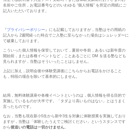
名前やご住所，お電話番号などのいわゆる “個人情報” を所定の用紙にご
記入いただいております。
『
プライバシーポリシー
』にも記載しておりますが，当塾はその用紙の
記入から 2週間経った時点でご入塾に至らなかった場合はシュレッダーに
て破棄しております。
こういった個人情報を保管しておいて，夏前や冬前，あるいは新年度の
開始前，または各種イベントなど，ことあるごとに DM を送る塾なども
見られますが，当塾はそういったことはしません。
上記に加え，説明会後や体験受講後にこちらからお電話をかけること
も，特段の場合を除いて基本的にしません。
結局，無料体験講座や各種イベントというのは，個人情報を得る目的で
実施しているものが大半です。「タダより高いものはない」とはうまく
言ったものです。
なお，当塾も現在新小5生から新中3生を対象に体験授業を実施しており
ますが，当塾は「体験したうえでご検討ください」というスタンスです
から
後追いの電話は一切かけません
。