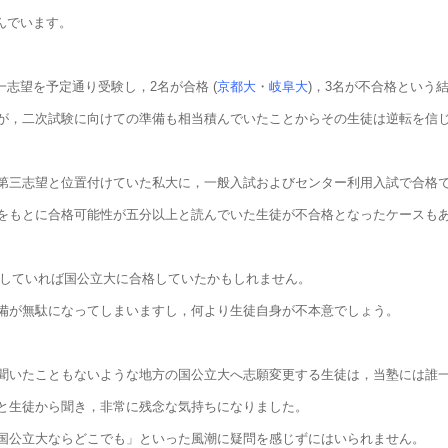
んでいます。
志望を予定通り受験し，2名が合格 (
京都大
・
岐阜大
)，3名が不合格という
が，二次試験に向けての準備も相当積んでいたことからその生徒は逆転を信
第三志望と位置付けていた私大に，一般入試およびセンター利用入試で合格
をもとに合格可能性が五分以上と読んでいた生徒が不合格となったケースも
受験していれば国公立大に合格していたかもしれません。
備が無駄になってしまいますし，何より生徒自身が不本意でしょう。
聞いたこともないような地方の国公立大へ志願変更する生徒は，当塾には誰
と生徒から聞き，非常に残念な気持ちになりました。
国公立大ならどこでも」といった風潮に疑問を感じずにはいられません。