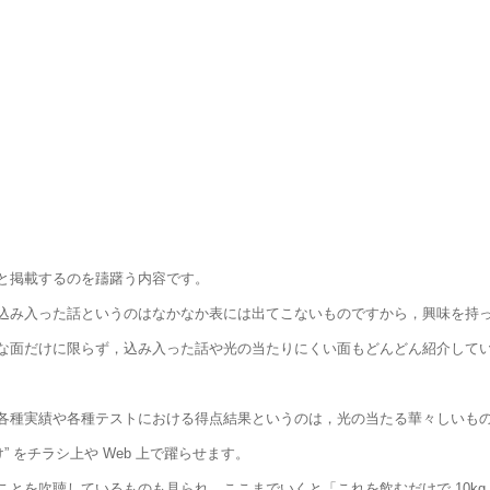
と掲載するのを躊躇う内容です。
込み入った話というのはなかなか表には出てこないものですから，興味を持
な面だけに限らず，込み入った話や光の当たりにくい面もどんどん紹介して
各種実績や各種テストにおける得点結果というのは，光の当たる華々しいも
 をチラシ上や Web 上で躍らせます。
とを吹聴しているものも見られ，ここまでいくと「これを飲むだけで 10kg