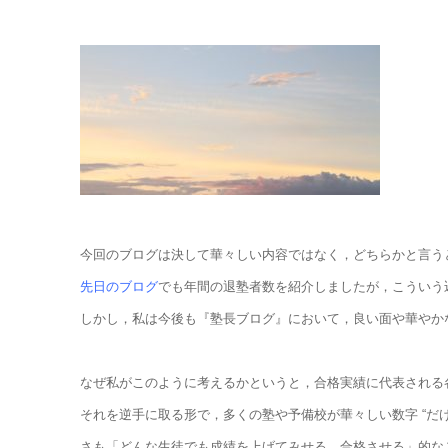
今回のブログは決して華々しい内容ではなく，どちらかと言う
先日のブログ
でも年間の退塾者数を紹介しましたが，こういう
しかし，私は今後も『塾長ブログ』において，良い面や華やか
なぜ私がこのように考えるかというと，合格実績に代表される
それを逆手に取る形で，多くの塾や予備校が華々しい数字 “だけ”
さも「どんな生徒でも成績を上げてみせる，合格させる」的なこ