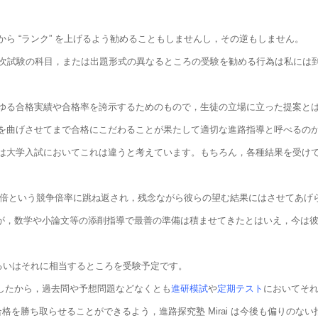
ら “ランク” を上げるよう勧めることもしませんし，その逆もしません。
二次試験の科目，または出題形式の異なるところの受験を勧める行為は私には
ゆる合格実績や合格率を誇示するためのもので，生徒の立場に立った提案と
を曲げさせてまで合格にこだわることが果たして適切な進路指導と呼べるの
は大学入試においてこれは違うと考えています。もちろん，各種結果を受け
，4倍という競争倍率に跳ね返され，残念ながら彼らの望む結果にはさせてあげ
すが，数学や小論文等の添削指導で最善の準備は積ませてきたとはいえ，今は
るいはそれに相当するところを受験予定です。
したから，過去問や予想問題などなくとも
進研模試
や
定期テスト
においてそ
を勝ち取らせることができるよう，進路探究塾 Mirai は今後も偏りのな