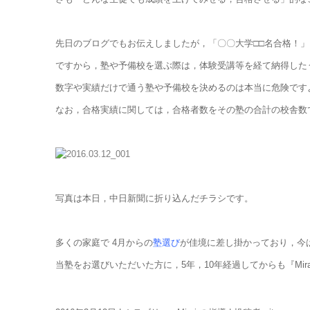
先日のブログでもお伝えしましたが，「〇〇大学□□名合格！」と
ですから，塾や予備校を選ぶ際は，体験受講等を経て納得した
数字や実績だけで通う塾や予備校を決めるのは本当に危険です
なお，合格実績に関しては，合格者数をその塾の合計の校舎数
写真は本日，中日新聞に折り込んだチラシです。
多くの家庭で 4月からの
塾選び
が佳境に差し掛かっており，今
当塾をお選びいただいた方に，5年，10年経過してからも『Mi