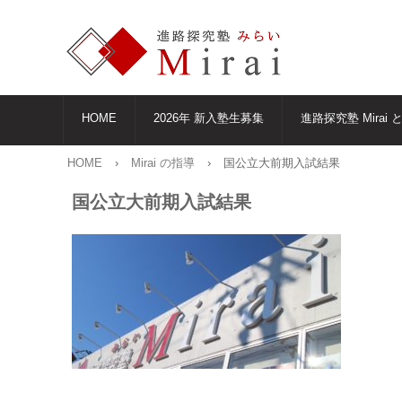
HOME
2026年 新入塾生募集
進路探究塾 Mirai 
HOME
›
Mirai の指導
›
国公立大前期入試結果
国公立大前期入試結果