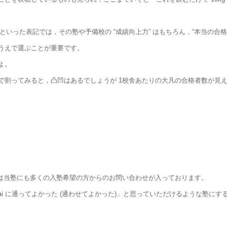
いった表記では，その塾や予備校の “成績向上力” はもちろん，“本当の合格
うえで選ぶことが重要です。
よ。
で割ってみると，凸凹はあるでしょうが 1校舎あたりの大凡の合格者数が見
は当塾にも多くの入塾希望の方からのお問い合わせが入っております。
rai に通ってよかった (通わせてよかった)」と思っていただけるような塾に