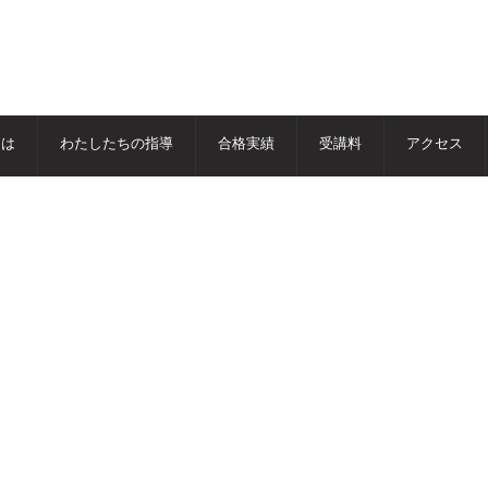
とは
わたしたちの指導
合格実績
受講料
アクセス