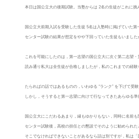
本日は国公立大の後期試験。当塾からは 2名の生徒がこれに挑
国公立大前期入試を受験した生徒 5名は入塾時に掲げていた第一
センター試験の結果が想定をやや下回っていた生徒もいました
これを可能にしたのは，第一志望の国公立大に次ぐ第二志望・
読み通り私大は全生徒が合格しましたが，私のこれまでの経験
たらればの話ではあるものの，いわゆる “ランク” を下げて
しかし，そうすると第一志望に向けて行なってきたあらゆる準
国公立大にこだわるあまり，縁もゆかりもない，同時に名前も
センター試験後，高校の担任との懇談でそのように勧められた
そこでなければできないことがあるなら話は別ですが，私は「