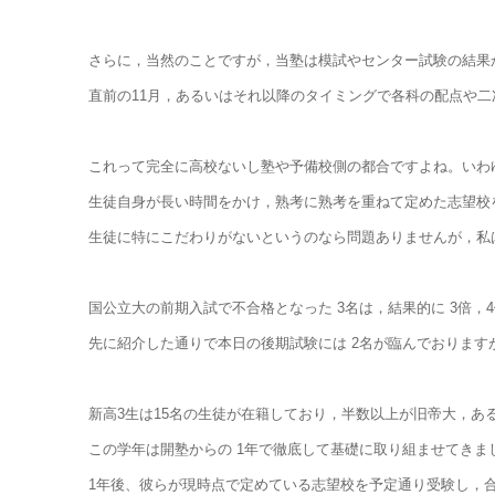
さらに，当然のことですが，当塾は模試やセンター試験の結果か
直前の11月，あるいはそれ以降のタイミングで各科の配点や
これって完全に高校ないし塾や予備校側の都合ですよね。いわ
生徒自身が長い時間をかけ，熟考に熟考を重ねて定めた志望校
生徒に特にこだわりがないというのなら問題ありませんが，私
国公立大の前期入試で不合格となった 3名は，結果的に 3倍
先に紹介した通りで本日の後期試験には 2名が臨んでおりま
新高3生は15名の生徒が在籍しており，半数以上が旧帝大，あ
この学年は開塾からの 1年で徹底して基礎に取り組ませてきま
1年後、彼らが現時点で定めている志望校を予定通り受験し，合格