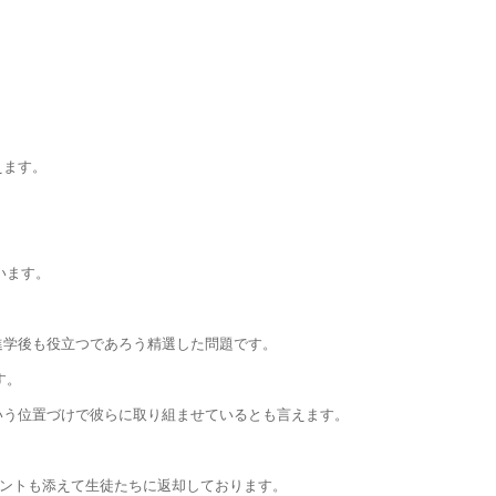
えます。
います。
進学後も役立つであろう精選した問題です。
す。
いう位置づけで彼らに取り組ませているとも言えます。
メントも添えて生徒たちに返却しております。