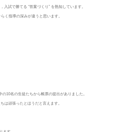
，入試で勝てる “答案づくり” を熟知しています。
そらく指導の深みが違うと思います。
中の10名の生徒たちから帳票の提出がありました。
生たちは頑張ったとほうだと言えます。
ります。