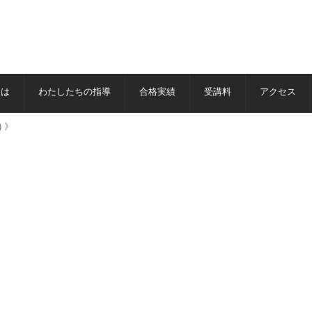
とは
わたしたちの指導
合格実績
受講料
アクセス
 》