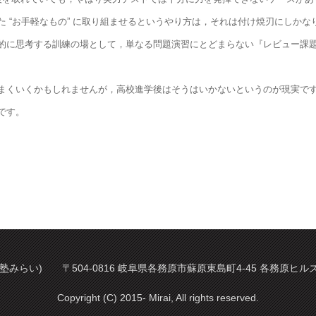
 “お手軽なもの” に取り組ませるというやり方は，それは付け焼刃にしか
的に思考する訓練の場として，単なる問題演習にとどまらない『レビュー課
まくいくかもしれませんが，高校進学後はそうはいかないというのが現実で
です。
塾みらい) 〒504-0816 岐阜県各務原市蘇原東島町4-45 各務原ヒルズ 2階 
Copyright (C) 2015- Mirai, All rights reserved.