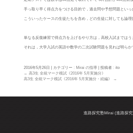
手っ取り早く得点力をつける目的で，過去問や予想問題といった
こういったケースの生徒たちを含め，どの生徒に対しても論理
単なる反復練習で得点力を上げるやり方は，高校入試まではう
それは，大学入試の英語や数学の二次試験問題を見れば明らか
2016年5月26日
|
カテゴリー :
Mirai の指導
|
投稿者 : ito
←
高3生 全統マーク模試《2016年 5月実施分》
高3生 全統マーク模試《2016年 5月実施分・続編》
→
進路探究塾Mirai (進路探究