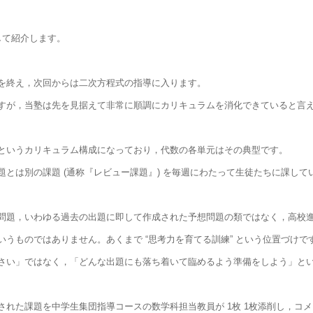
して紹介します。
を終え，次回からは二次方程式の指導に入ります。
すが，当塾は先を見据えて非常に順調にカリキュラムを消化できていると言
というカリキュラム構成になっており，代数の各単元はその典型です。
とは別の課題 (通称『レビュー課題』) を毎週にわたって生徒たちに課して
問題，いわゆる過去の出題に即して作成された予想問題の類ではなく，高校
うものではありません。あくまで “思考力を育てる訓練” という位置づけで
さい」ではなく，「どんな出題にも落ち着いて臨めるよう準備をしよう」と
れた課題を中学生集団指導コースの数学科担当教員が 1枚 1枚添削し，コ