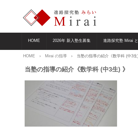
HOME
2026年 新入塾生募集
進路探究塾 Mirai 
HOME
›
Mirai の指導
›
当塾の指導の紹介《数学科 (中3生)
当塾の指導の紹介《数学科 (中3生) 》