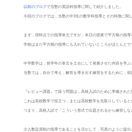
以前のブログ
で当塾の英語科指導に関して紹介しました。
今回のブログでは，当塾の中3生の数学科指導とその特徴に関
まず，現時点での指導単元ですが，本日の授業で平方根の指導
学校はまだ平方根の指導にも入れていないところがほとんどで
中学数学は，前学年の単元を土台にして発展させた内容を学ぶ
当塾では，自分で考え，解答を導き出す練習をするために，宿題
『レビュー課題』で扱う問題は，高校入試のために準備された
これは高校数学で役立つ，または高校数学を先取りしているとい
つまり，高校入試で「こういう形式で出題されるから練習しな
少人数定員制の指導であることを活かして，写真のように提出さ