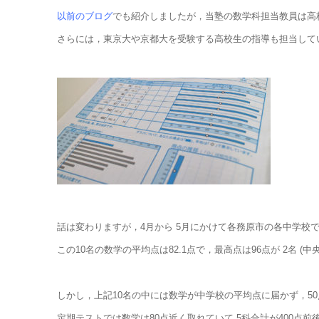
以前のブログ
でも紹介しましたが，当塾の数学科担当教員は高校入
さらには，東京大や京都大を受験する高校生の指導も担当して
話は変わりますが，4月から 5月にかけて各務原市の各中学校
この10名の数学の平均点は82.1点で，最高点は96点が 2名
しかし，上記10名の中には数学が中学校の平均点に届かず，5
定期テストでは数学は80点近く取れていて 5科合計が400