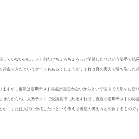
張っていないのにテスト前だけちょろちょろっと学習したりという姿勢で結
ま得点できたというケースもあるでしょうが，それは真の実力で勝ち取った
おりますが，当塾は定期テスト得点が振るわないからという理由で入塾をお断
ませんからね。入塾テストで受講基準に到達すれば，直近の定期テストの得
とか，または入試に合格したいという考えは当塾の考え方と相反するもので