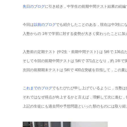
先日のブログ
に引き続き，中学生の前期中間テスト結果の続編
今回は
以前のブログ
でも紹介したことのある，現在は中3生に
入塾からの 1年で学習に対する姿勢が大きく変わったことに
入塾前の定期テスト (中2生・前期中間テスト) は 5科で 136
そして今回の前期中間テストは 5科で 371点となり，約 1年
次回の前期期末テストは 5科で 400点突破を目指して，この
これまでのブログ
でもたびたび申し上げているように，当塾はひ
それではなぜ得点が向上するかと言えば，理解して次に進む，偏
上記の生徒にも過去問や予想問題といった類のものには取り組