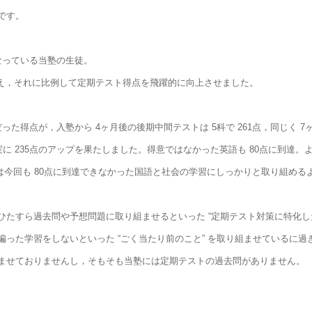
です。
なっている当塾の生徒。
加え，それに比例して定期テスト得点を飛躍的に向上させました。
点だった得点が，入塾から 4ヶ月後の後期中間テストは 5科で 261点，同じく 
で実に 235点のアップを果たしました。得意ではなかった英語も 80点に到達
夏は今回も 80点に到達できなかった国語と社会の学習にしっかりと取り組め
たすら過去問や予想問題に取り組ませるといった “定期テスト対策に特化した
った学習をしないといった “ごく当たり前のこと” を取り組ませているに過
ませておりませんし，そもそも当塾には定期テストの過去問がありません。