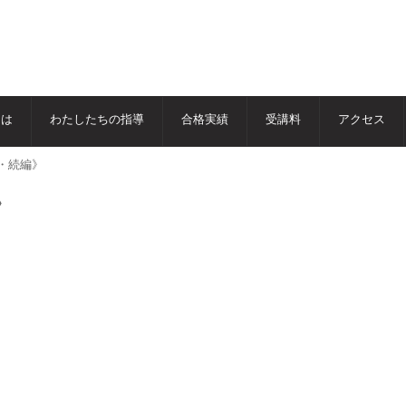
とは
わたしたちの指導
合格実績
受講料
アクセス
・続編》
》