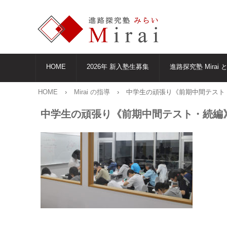
HOME
2026年 新入塾生募集
進路探究塾 Mirai 
HOME
›
Mirai の指導
›
中学生の頑張り《前期中間テスト
中学生の頑張り《前期中間テスト・続編