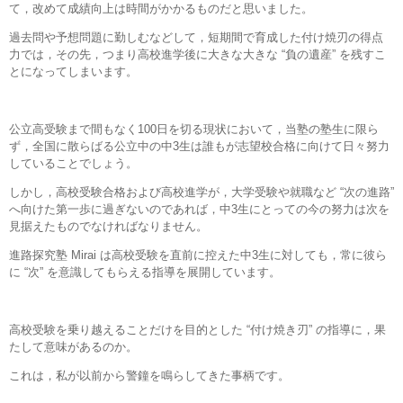
て，改めて成績向上は時間がかかるものだと思いました。
過去問や予想問題に勤しむなどして，短期間で育成した付け焼刃の得点
力では，その先，つまり高校進学後に大きな大きな “負の遺産” を残すこ
とになってしまいます。
公立高受験まで間もなく100日を切る現状において，当塾の塾生に限ら
ず，全国に散らばる公立中の中3生は誰もが志望校合格に向けて日々努力
していることでしょう。
しかし，高校受験合格および高校進学が，大学受験や就職など “次の進路”
へ向けた第一歩に過ぎないのであれば，中3生にとっての今の努力は次を
見据えたものでなければなりません。
進路探究塾 Mirai は高校受験を直前に控えた中3生に対しても，常に彼ら
に “次” を意識してもらえる指導を展開しています。
高校受験を乗り越えることだけを目的とした “付け焼き刃” の指導に，果
たして意味があるのか。
これは，私が以前から警鐘を鳴らしてきた事柄です。