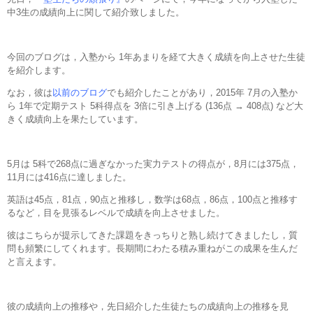
中3生の成績向上に関して紹介致しました。
今回のブログは，入塾から 1年あまりを経て大きく成績を向上させた生徒
を紹介します。
なお，彼は
以前のブログ
でも紹介したことがあり，2015年 7月の入塾か
ら 1年で定期テスト 5科得点を 3倍に引き上げる (136点 → 408点) など大
きく成績向上を果たしています。
5月は 5科で268点に過ぎなかった実力テストの得点が，8月には375点，
11月には416点に達しました。
英語は45点，81点，90点と推移し，数学は68点，86点，100点と推移す
るなど，目を見張るレベルで成績を向上させました。
彼はこちらが提示してきた課題をきっちりと熟し続けてきましたし，質
問も頻繁にしてくれます。長期間にわたる積み重ねがこの成果を生んだ
と言えます。
彼の成績向上の推移や，先日紹介した生徒たちの成績向上の推移を見