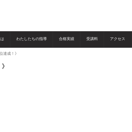
とは
わたしたちの指導
合格実績
受講料
アクセス
1位達成！》
！》