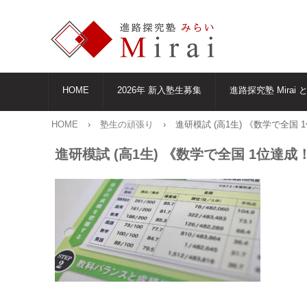
HOME
2026年 新入塾生募集
進路探究塾 Mirai 
HOME
›
塾生の頑張り
›
進研模試 (高1生) 《数学で全国 
進研模試 (高1生) 《数学で全国 1位達成