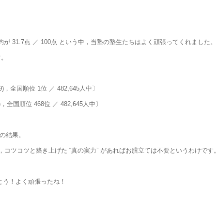
均が 31.7点 ／ 100点 という中，当塾の塾生たちはよく頑張ってくれました。
す。
9)，全国順位 1位 ／ 482,645人中〕
)，全国順位 468位 ／ 482,645人中〕
この結果。
コツコツと築き上げた “真の実力” があればお膳立ては不要というわけです
でとう！よく頑張ったね！