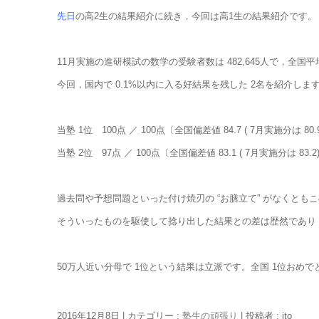
先日
の高2生の結果紹介に続き，今回は高1生の結果紹介です。
11月実施の進研模試の数学の受験者数は 482,645人で，全国平
今回，国内で 0.1%以内に入る好結果を残した 2名を紹介しま
当塾 1位 100点 ／ 100点〔全国偏差値 84.7 ( 7月実施分は 80.
当塾 2位 97点 ／ 100点〔全国偏差値 83.1 ( 7月実施分は 83.2
過去問や予想問題といった付け焼刃の “お膳立て” がなくとも
そういったものを駆使して捻り出した結果との差は歴然であり，
50万人近い分母で 1位という結果は立派です。全国 1位おめ
2016年12月8日
|
カテゴリー :
塾生の頑張り
|
投稿者 : ito