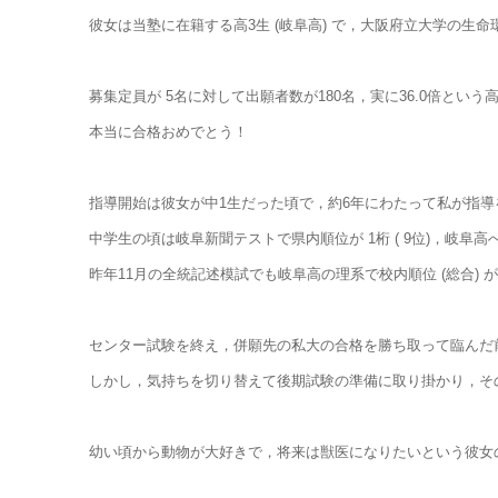
彼女は当塾に在籍する高3生 (岐阜高) で，大阪府立大学の生
募集定員が 5名に対して出願者数が180名，実に36.0倍とい
本当に合格おめでとう！
指導開始は彼女が中1生だった頃で，約6年にわたって私が指導
中学生の頃は岐阜新聞テストで県内順位が 1桁 ( 9位)，岐阜
昨年11月の全統記述模試でも岐阜高の理系で校内順位 (総合) が 1
センター試験を終え，併願先の私大の合格を勝ち取って臨んだ
しかし，気持ちを切り替えて後期試験の準備に取り掛かり，そ
幼い頃から動物が大好きで，将来は獣医になりたいという彼女