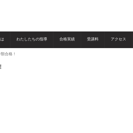
とは
わたしたちの指導
合格実績
受講料
アクセス
学類合格！
！