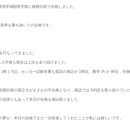
命環境学域獣医学類に後期日程で合格しました。
う高倍率を勝ち抜いての合格です。
を行なってきました。
高へ入学後も彼女は上位を走り続けました。
桁 ( 7位)，センター試験本番も英語の筆記が 190点，数学 IA が 94点，
前期日程の国立大がまさかの不合格となり，模試では A判定を取り続けてい
の頑張りもあって本日の合格を掴み取りました。
の夢が，本日の合格でまた一歩前進してくれたことが私には嬉しいです。