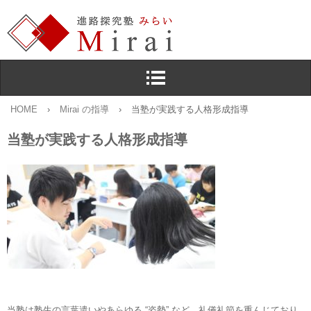
HOME
›
Mirai の指導
›
当塾が実践する人格形成指導
当塾が実践する人格形成指導
当塾は塾生の言葉遣いやあらゆる “姿勢” など，礼儀礼節を重んじており