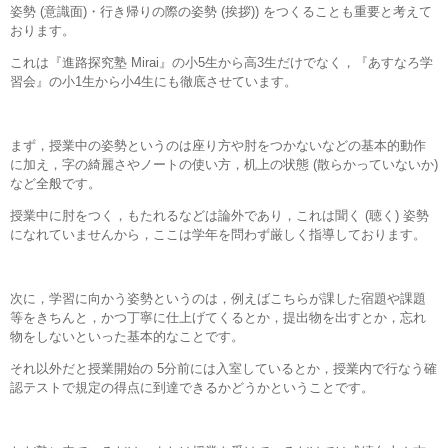
姿勢 (意識面)・行き帰りの際の姿勢 (挨拶)) をつくることも重要と考えて
おります。
これは『進路探究塾 Mirai』の小5生から高3生だけでなく，『あすなろ学
習会』の小1生から小4生にも徹底させています。
まず，授業中の姿勢というのは座り方や肘をつかないなどの基本的動作
に加え，字の綺麗さやノートの使い方，机上の状態 (散らかっていないか)
など全般です。
授業中に肘をつく，もたれるなどは論外であり，これは聞く (聴く) 姿勢
になれていませんから，ここは学年を問わず厳しく指導しております。
次に，学習に向かう姿勢というのは，例えばこちらが課した宿題や課題
等をきちんと，かつ丁寧に仕上げてくるとか，提出物を出すとか，忘れ
物をしないといった基本的なことです。
それ以外だと授業開始の 5分前には入室しているとか，授業内で行なう確
認テストで規定の得点に到達できるかどうかということです。