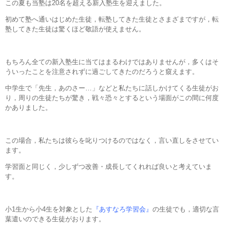
この夏も当塾は20名を超える新入塾生を迎えました。
初めて塾へ通いはじめた生徒，転塾してきた生徒とさまざまですが，転
塾してきた生徒は驚くほど敬語が使えません。
もちろん全ての新入塾生に当てはまるわけではありませんが，多くはそ
ういったことを注意されずに過ごしてきたのだろうと窺えます。
中学生で「先生，あのさー…」などと私たちに話しかけてくる生徒がお
り，周りの生徒たちが驚き，戦々恐々とするという場面がこの間に何度
かありました。
この場合，私たちは彼らを叱りつけるのではなく，言い直しをさせてい
ます。
学習面と同じく，少しずつ改善・成長してくれれば良いと考えていま
す。
小1生から小4生を対象とした
『あすなろ学習会』
の生徒でも，適切な言
葉遣いのできる生徒がおります。