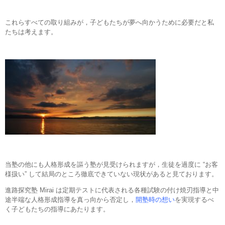
これらすべての取り組みが，子どもたちが夢へ向かうために必要だと私
たちは考えます。
当塾の他にも人格形成を謳う塾が見受けられますが，生徒を過度に “お客
様扱い” して結局のところ徹底できていない現状があると見ております。
進路探究塾 Mirai は定期テストに代表される各種試験の付け焼刃指導と中
途半端な人格形成指導を真っ向から否定し，
開塾時の想い
を実現するべ
く子どもたちの指導にあたります。