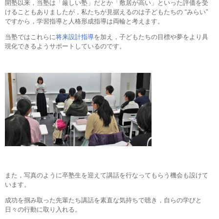
開塾以来，当塾は「厳しい塾」だとか「敷居が高い」といった評価を受
けることもありましたが，私たちが見据えるのは子どもたちの “みらい”
ですから，学習指導と人格形成指導は両輪と考えます。
当塾ではこれらに
将来設計指導
を加え，子どもたちの目標や夢をより具
現化できるようサポートしているのです。
また，写真のように卒塾生を迎えて講話を行なってもらう機会も設けて
います。
成功を掴み取った先輩たち講話を素直な気持ちで聴き，自らの学びと
日々の行動に取り入れる。