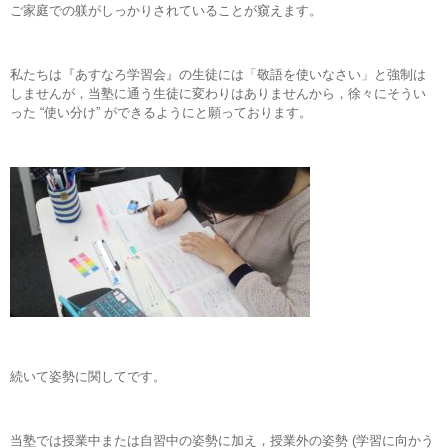
ご家庭での躾がしっかりされていることが窺えます。
私たちは『あすなろ学習会』の生徒には「敬語を使いなさい」と強制は
しませんが，当塾に通う生徒に変わりはありませんから，徐々にそうい
った “使い分け” ができるようにと願っております。
続いて姿勢に関してです。
当塾では授業中または自習中の姿勢に加え，授業外の姿勢 (学習に向かう