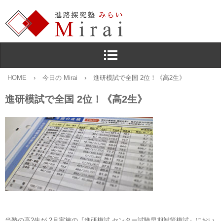
HOME
›
今日の Mirai
›
進研模試で全国 2位！《高2生》
進研模試で全国 2位！《高2生》
当塾の高2生が 2月実施の『進研模試 センター試験早期対策模試』におい