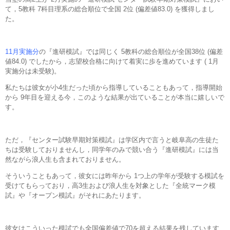
て，5教科 7科目理系の総合順位で全国 2位 (偏差値83.0) を獲得しまし
た。
11月実施分
の『進研模試』では同じく 5教科の総合順位が全国38位 (偏差
値84.0) でしたから，志望校合格に向けて着実に歩を進めています ( 1月
実施分は未受験)。
私たちは彼女が小4生だった頃から指導していることもあって，指導開始
から 9年目を迎える今，このような結果が出ていることが本当に嬉しいで
す。
ただ，『センター試験早期対策模試』は学区内で言うと岐阜高の生徒た
ちは受験しておりませんし，同学年のみで競い合う『進研模試』には当
然ながら浪人生も含まれておりません。
そういうこともあって，彼女には昨年から 1つ上の学年が受験する模試を
受けてもらっており，高3生および浪人生を対象とした『全統マーク模
試』や『オープン模試』がそれにあたります。
彼女はこういった模試でも全国偏差値で70を超える結果を残しています