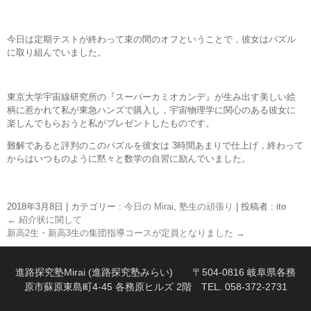
今日は定期テストが終わって束の間のオフということで，彼女はパズル
に取り組んでいました。
東京大学宇宙線研究所の『スーパーカミオカンデ』が生み出す美しい絵
柄に惹かれて私が東急ハンズで購入し，宇宙物理学に関心のある彼女に
楽しんでもらおうと私がプレゼントしたものです。
難解であると評判のこのパズルを彼女は 3時間あまりで仕上げ，終わって
からはいつものように黙々と数学の自習に励んでいました。
2018年3月8日
|
カテゴリー :
今日の Mirai
,
塾生の頑張り
|
投稿者 : ito
←
紹介状に関して
新高2生・新高3生の集団指導コースが定員となりました
→
進路探究塾Mirai (進路探究塾みらい) 〒504-0816 岐阜県各務
原市蘇原東島町4-45 各務原ヒルズ 2階 TEL. 058-372-2731