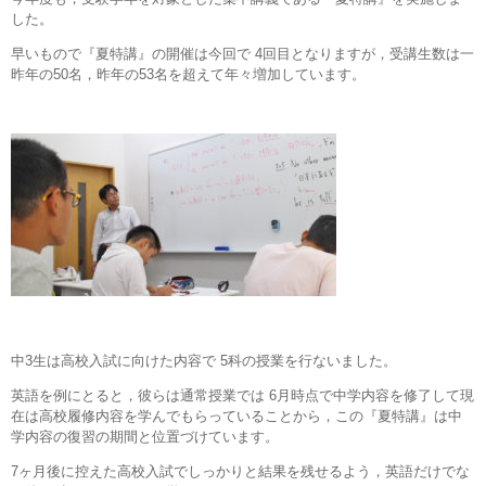
した。
早いもので『夏特講』の開催は今回で 4回目となりますが，受講生数は一
昨年の50名，昨年の53名を超えて年々増加しています。
中3生は高校入試に向けた内容で 5科の授業を行ないました。
英語を例にとると，彼らは通常授業では 6月時点で中学内容を修了して現
在は高校履修内容を学んでもらっていることから，この『夏特講』は中
学内容の復習の期間と位置づけています。
7ヶ月後に控えた高校入試でしっかりと結果を残せるよう，英語だけでな