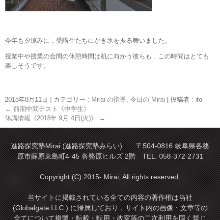
今年も夕涼みに，受講生たちにかき氷を振る舞いました。
授業中や授業の合間の休憩時間は机に向かう彼らも，この時間はとても
楽しそうです。
2018年8月11日
|
カテゴリー :
Mirai の指導
,
今日の Mirai
|
投稿者 : ito
←
前期中間テスト《中学生》
休講情報《2018年 9月 4日(火)》
→
進路探究塾Mirai (進路探究塾みらい) 〒504-0816 岐阜県各務
原市蘇原東島町4-45 各務原ヒルズ 2階 TEL. 058-372-2731
Copyright (C) 2015- Mirai, All rights reserved.
当サイトに掲載されている全ての内容の著作権は当社
(Globalgate LLC.) に帰属しており，サイト内の画像・文章等の
全てについて複製・転載・転用・改変等の二次利用を固く禁じ