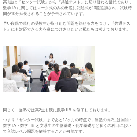
高1生は『センター試験』から『共通テスト』に切り替わる世代であり，
数学 IA に関してはマーク式のみの出題に記述式が 3題追加され，試験時
間が10分延長されることが予告されています。
早い段階で現行の受験生が取り組む問題を熟せる力をつけ，『共通テス
ト』にも対応できる力を身につけさせたいと私たちは考えております。
同じく，当塾では高2生も既に数学 IIB を修了しております。
つまり『センター試験』まであと17ヶ月の時点で，当塾の高2生は国語・
数学 IA・数学 IIB と文系生の生物基礎・化学基礎など多くの科目におい
て入試レベル問題を解答することが可能です。