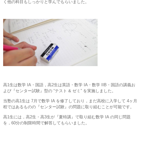
く他の科目もしっかりと学んでもらいました。
高1生は数学 IA・国語，高2生は英語・数学 IA・数学 IIB・国語の講義お
よび『センター試験』型の “テスト & ゼミ” を実施しました。
当塾の高1生は 7月で数学 IA を修了しており，まだ高校に入学して 4ヶ月
程ではあるものの『センター試験』の問題に取り組むことが可能です。
高1生には，高2生・高3生が『夏特講』で取り組む数学 IA の同じ問題
を，60分の制限時間で解答してもらいました。