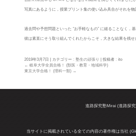
写真にあるように，授業プリント集の使い込み具合がそれを物
過去問や予想問題といった “お手軽なもの” に縋ることなく
彼は素直にそう取り組んでくれたからこそ，大きな結果を残せ
2019年3月7日
|
カテゴリー :
塾生の頑張り
|
投稿者 : ito
←
岐阜大学全員合格！ (獣医・教育・地域科学)
東京大学合格！ (理科一類)
→
進路探究塾Mirai (進路探究
当サイトに掲載されている全ての内容の著作権は当社 (Glo