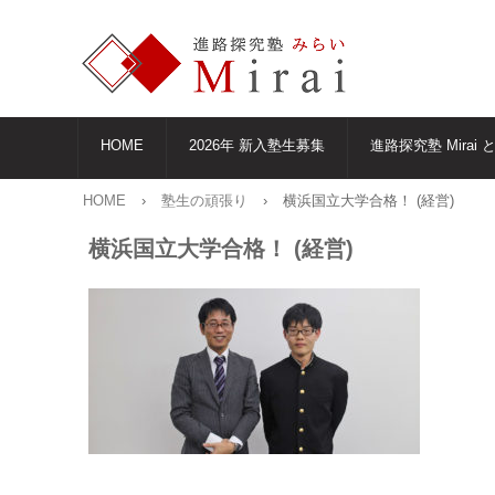
HOME
2026年 新入塾生募集
進路探究塾 Mirai 
HOME
›
塾生の頑張り
›
横浜国立大学合格！ (経営)
横浜国立大学合格！ (経営)