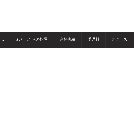
とは
わたしたちの指導
合格実績
受講料
アクセス