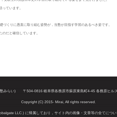
語っています。
，基礎づくりに愚直に取り組む姿勢が，当塾が目指す学習のあるべき姿です。
たのだと確信しています。
塾みらい) 〒504-0816 岐阜県各務原市蘇原東島町4-45 各務原ヒルズ 2階 
Copyright (C) 2015- Mirai, All rights reserved.
balgate LLC.) に帰属しており，サイト内の画像・文章等の全