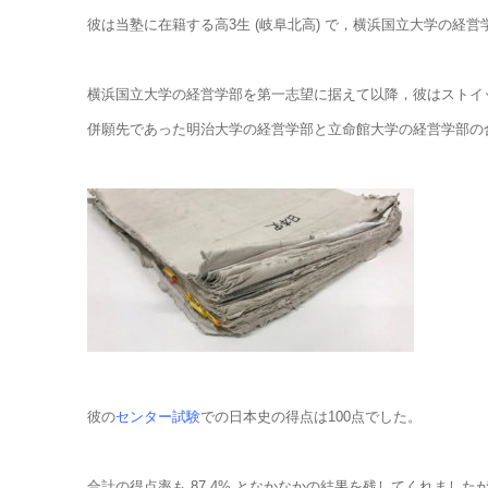
彼は当塾に在籍する高3生 (岐阜北高) で，横浜国立大学の経
横浜国立大学の経営学部を第一志望に据えて以降，彼はストイ
併願先であった明治大学の経営学部と立命館大学の経営学部の
彼の
センター試験
での日本史の得点は100点でした。
合計の得点率も 87.4% となかなかの結果を残してくれまし