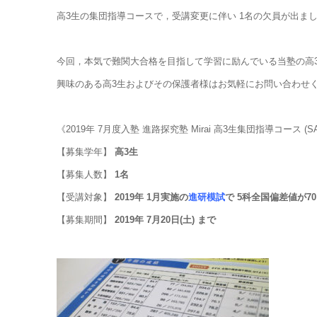
高3生の集団指導コースで，受講変更に伴い 1名の欠員が出ま
今回，本気で難関大合格を目指して学習に励んでいる当塾の高3
興味のある高3生およびその保護者様はお気軽にお問い合わせ
《2019年 7月度入塾 進路探究塾 Mirai 高3生集団指導コース (
【募集学年】
高3生
【募集人数】
1
名
【受講対象】
2019年 1月実施の
進研模試
で 5科全国偏差値が7
【募集期間】
2019年 7月20日(土) まで