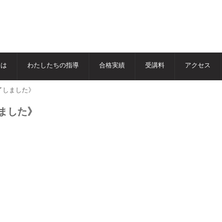
とは
わたしたちの指導
合格実績
受講料
アクセス
了しました》
しました》