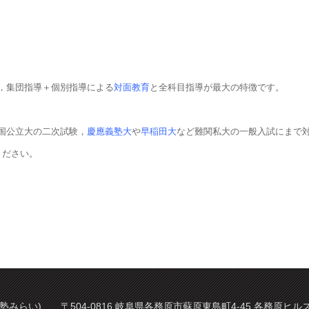
，集団指導＋個別指導による
対面教育
と全科目指導が最大の特徴です。
国公立大の二次試験，
慶應義塾大
や
早稲田大
など難関私大の一般入試にまで
ください。
塾みらい) 〒504-0816 岐阜県各務原市蘇原東島町4-45 各務原ヒルズ 2階 