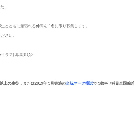
した。
生とともに頑張れる仲間を 1名に限り募集します。
ください。
SAクラス) 募集要項》
0以上の生徒，または2019年 5月実施の
全統マーク模試
で 5教科 7科目全国偏