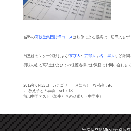
当塾の
高校生集団指導コース
は映像による授業は一切導入せず
当塾はセンター試験および
東京大
や
京都大
，
名古屋大
など難関
興味のある高3生およびその保護者様はお気軽にお問い合わせ
2019年6月22日
|
カテゴリー :
お知らせ
|
投稿者 : ito
←
教え子との再会 Vol. 018
前期中間テスト《塾生たちの頑張り・中学生》
→
進路探究塾Mirai (進路探究