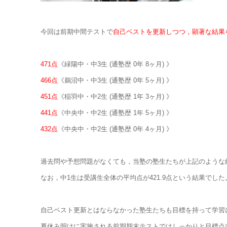
今回は前期中間テストで
自己ベストを更新しつつ，顕著な結果を
471点
《緑陽中・中3生 (通塾歴 0年 8ヶ月) 》
466点
《鵜沼中・中3生 (通塾歴 0年 5ヶ月) 》
451点
《稲羽中・中2生 (通塾歴 1年 3ヶ月) 》
441点
《中央中・中2生 (通塾歴 1年 5ヶ月) 》
432点
《中央中・中2生 (通塾歴 0年 4ヶ月) 》
過去問や予想問題がなくても，当塾の塾生たちが上記のような
なお，中1生は受講生全体の平均点が421.9点という結果でした
自己ベスト更新とはならなかった塾生たちも目標を持って学習
夏休み明けに実施される前期期末テストではしっかりと目標点