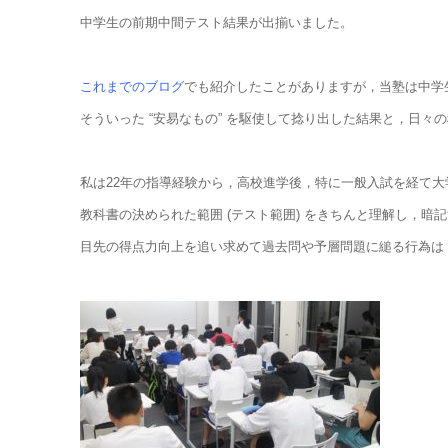
中学生の前期中間テスト結果が出揃いました。
これまでのブログ
でも紹介したことがありますが，当塾は中学生
そういった “安易なもの” を駆使して捻り出した結果と，日
私は22年の指導経験から，高校進学後，特に一般入試を経て
教科書の決められた範囲 (テスト範囲) をきちんと理解し，
目先の得点力向上を追い求めて過去問や予層問題に縋る行為は