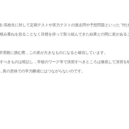
⋅高校生に対して定期テストや実力テストの過去問や予想問題といった “付け
々の積み重ねを怠ることなく目標を持って取り組んできた結果との間に差がある
大学受験に挑む際，この差が大きなものになると確信しています。
暗記すべきものは暗記し，学校のワーク等で演習すべきところは徹底して演習
，真の意味での学力醸成にはつながらないのです。