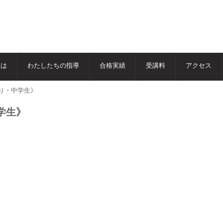
とは
わたしたちの指導
合格実績
受講料
アクセス
り・中学生》
学生》