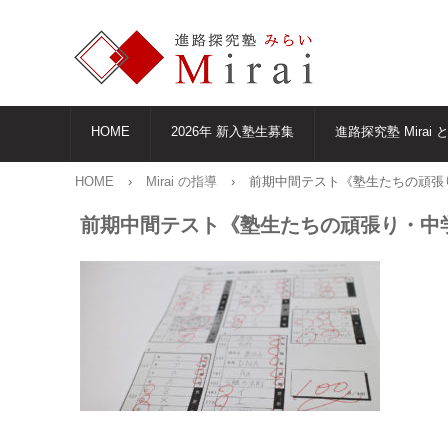
HOME
2026年 新入塾生募集
進路探究塾 Mirai 
HOME
›
Mirai の指導
›
前期中間テスト《塾生たちの頑張
前期中間テスト《塾生たちの頑張り・中