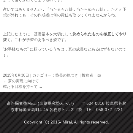
占いではありませんが，『当たるも八卦，当たらぬも八卦』。たとえ予
想が外れても，その作成者は何の責任も取ってくれませんからね。
上記したように，基礎基本を大切にして
決められたものを徹底してやり
抜く
。これが学習のあるべき姿です。
“お手軽なもの” に頼っているうちは，真の成長などあるはずもないので
す。
2015年8月30日
|
カテゴリー :
塾長の気づき
|
投稿者 : ito
←
夢の実現に向けて
確たる目標を持って
→
進路探究塾Mirai (進路探究塾みらい) 〒504-0816 岐阜県各務
原市蘇原東島町4-45 各務原ヒルズ 2階 TEL. 058-372-2731
Copyright (C) 2015- Mirai, All rights reserved.