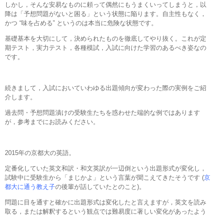
しかし，そんな安易なものに頼って偶然にもうまくいってしまうと，以
降は「予想問題がないと困る」という状態に陥ります。自主性もなく，
かつ “味を占める” というのは本当に危険な状態です。
基礎基本を大切にして，決められたものを徹底してやり抜く。これが定
期テスト，実力テスト，各種模試，入試に向けた学習のあるべき姿なの
です。
続きまして，入試においていわゆる出題傾向が変わった際の実例をご紹
介します。
過去問・予想問題漬けの受験生たちを惑わせた端的な例ではあります
が，参考までにお読みください。
2015年の京都大の英語。
定番化していた英文和訳・和文英訳が一辺倒という出題形式が変化し，
試験中に受験生から「まじかよ」という言葉が聞こえてきたそうです (
京
都大に通う教え子
の後輩が話していたとのこと)。
問題に目を通すと確かに出題形式は変化したと言えますが，英文を読み
取る，または解釈するという観点では難易度に著しい変化があったよう