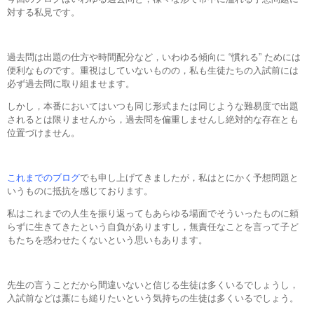
対する私見です。
過去問は出題の仕方や時間配分など，いわゆる傾向に “慣れる” ためには
便利なものです。重視はしていないものの，私も生徒たちの入試前には
必ず過去問に取り組ませます。
しかし，本番においてはいつも同じ形式または同じような難易度で出題
されるとは限りませんから，過去問を偏重しませんし絶対的な存在とも
位置づけません。
これまでのブログ
でも申し上げてきましたが，私はとにかく予想問題と
いうものに抵抗を感じております。
私はこれまでの人生を振り返ってもあらゆる場面でそういったものに頼
らずに生きてきたという自負がありますし，無責任なことを言って子ど
もたちを惑わせたくないという思いもあります。
先生の言うことだから間違いないと信じる生徒は多くいるでしょうし，
入試前などは藁にも縋りたいという気持ちの生徒は多くいるでしょう。