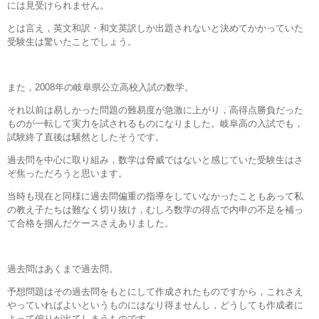
には見受けられません。
とは言え，英文和訳・和文英訳しか出題されないと決めてかかっていた
受験生は驚いたことでしょう。
また，2008年の岐阜県公立高校入試の数学。
それ以前は易しかった問題の難易度が急激に上がり，高得点勝負だった
ものが一転して実力を試されるものになりました。岐阜高の入試でも，
試験終了直後は騒然としたそうです。
過去問を中心に取り組み，数学は脅威ではないと感じていた受験生はさ
ぞ焦っただろうと思います。
当時も現在と同様に過去問偏重の指導をしていなかったこともあって私
の教え子たちは難なく切り抜け，むしろ数学の得点で内申の不足を補っ
て合格を掴んだケースさえありました。
過去問はあくまで過去問。
予想問題はその過去問をもとにして作成されたものですから，これさえ
やっていればよいというものにはなり得ませんし，どうしても作成者に
よって偏りが出てしまうものです。