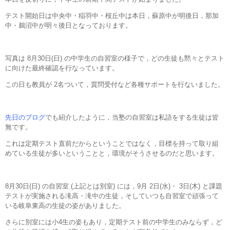
テスト開始日は中央中・稲羽中・桜丘中は本日，蘇原中が明後日，那加
中・鵜沼中が明々後日となっております。
写真は 8月30日(日) の中学生の自習室の様子で，どの生徒も黙々とテスト
に向けた最終確認を行なっています。
この日も教員が 2名ついて，質問受付など各種サポートを行ないました。
先日のブログ
でも紹介したように，当塾の自習室は私語をする生徒は皆
無です。
これは定期テスト直前だからということではなく，目標を持って取り組
めている生徒が多いということと，環境がそうさせるのだと思います。
8月30日(日) の自習室 (上記とは別室) には，9月 2日(水)・ 3日(木) と課題
テストが実施される滝高・滝中の生徒，そしていつも自習室で頑張って
いる岐阜東高の生徒の姿がありました。
さらに別室には小4生の姿もあり，定期テスト前の中学生のみならず，ど