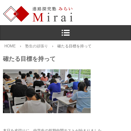
HOME
›
塾生の頑張り
›
確たる目標を持って
確たる目標を持って
本日を皮切りに，中学生の前期中間テストが始まりました。