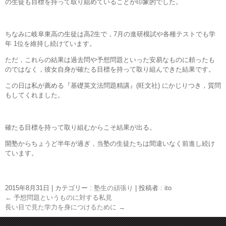
の生徒も目標を持って取り組めていることが印象的でした。
ちなみに岐阜東高の生徒は高2生で，7月の進研模試や各種テストでも学
年 1位を維持し続けています。
ただ，これらの結果は過去問や予想問題といった安易なものに頼ったも
のではなく，彼女自身が確たる目標を持って取り組んできた結果です。
この日は私が薦める『基礎英文法問題精講』(旺文社) にかじりつき，質問
もしてくれました。
確たる目標を持って取り組むからこそ結果が出る。
開塾からちょうど半年が過ぎ，当塾の生徒たちは間違いなく前進し続け
ています。
2015年8月31日
|
カテゴリー :
塾生の頑張り
|
投稿者 : ito
←
予想問題というものに対する私見
長い目で見た学力を身につけるために
→