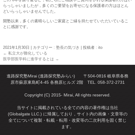
らっしゃいましたが，多くのご要望をお寄せになる保護者の方はほとん
どいらっしゃいませんでした。
開塾以来，多くの素晴らしいご家庭とご縁を持たせていただいているこ
とに感謝です。
2021年1月30日
|
カテゴリー :
塾長の気づき
|
投稿者 : ito
←
私立大が難化している
医学部医学科に進学するとは
→
進路探究塾Mirai (進路探究塾みらい) 〒504-0816 岐阜県各務
原市蘇原東島町4-45 各務原ヒルズ 2階 TEL. 058-372-2731
Copyright (C) 2015- Mirai, All rights reserved.
当サイトに掲載されている全ての内容の著作権は当社
(Globalgate LLC.) に帰属しており，サイト内の画像・文章等の
全てについて複製・転載・転用・改変等の二次利用を固く禁じ
ます。