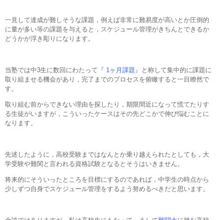
一見して達成が難しそうな課題，例えば非常に難易度が高いとか圧倒的
に量が多い等の課題を与えると，スケジュール管理がきちんとできるか
どうかが浮き彫りになります。
当塾では中3生に数回にわたって
『 1ヶ月課題』
と称して集中的に課題に
取り組ませる機会があり，完了までのプロセスを俯瞰すると一目瞭然で
す。
取り組む前からできない理由を探したり，期限間近になって慌てたりす
る生徒がいますが，こういったケースはその先どこかで伸び悩むことに
なります。
先述したように，高校受験まではなんとか乗り越えられたとしても，大
学受験や難関と言われる資格試験となるとそうはいきません。
将来的にそういったところを目標にするのであれば，中学生の時点から
少しずつ自身でスケジュール管理をするよう努めるべきだと思います。