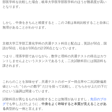
部医学科を比較した場合，岐阜大学医学部医学科のほうが難易度が高い
となります。
しかし，中身をきちんと精査すると，この 2者は単純比較すること自体に
無理があることがわかります。
京都大学工学部工業化学科の共通テスト科目と配点は，英語が50点，国
語が50点，社会が100点の計200点となっています。
つまり，理系学部でありながら，数学と理科の共通テストの得点はカウ
ントしませんよというスタンスであるうえ，二次試験科目には国語科も
課されます。
これらのことを加味せず，共通テストのボーダー得点率や二次試験偏差
値といった “うわべの数字” だけを拾って比較し，どちらかが上だの下だ
のという論調は間違っています。
試験科目が異なるものを比較することは無理がありますし，
先日のブロ
グ
でも申し上げたように，
中身をよく吟味すると本質が見えることがあ
る
典型的な一例と言えます。