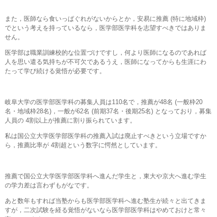
また，医師なら食いっぱぐれがないからとか，安易に推薦 (特に地域枠)
でという考えを持っているなら，医学部医学科を志望すべきではありま
せん。
医学部は職業訓練校的な位置づけですし，何より医師になるのであれば
人を思い遣る気持ちが不可欠であるうえ，医師になってからも生涯にわ
たって学び続ける覚悟が必要です。
岐阜大学の医学部医学科の募集人員は110名で，推薦が48名 (一般枠20
名・地域枠28名)，一般が62名 (前期37名・後期25名) となっており，募集
人員の 4割以上が推薦に割り振られています。
私は国公立大学医学部医学科の推薦入試は廃止すべきという立場ですか
ら，推薦比率が 4割超という数字に愕然としています。
推薦で国公立大学医学部医学科へ進んだ学生と，東大や京大へ進む学生
の学力差は言わずもがなです。
あと数年もすれば当塾からも医学部医学科へ進む塾生が続々と出てきま
すが，二次試験を経る覚悟がないなら医学部医学科はやめておけと常々