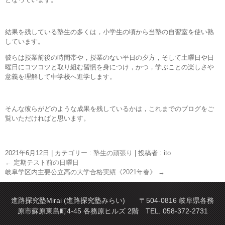
結果を残している塾生の多くは，小学生の頃から当塾の自習室を使い熟
しています。
彼らは授業前後の時間帯や，授業のない平日の夕方，そして土曜日や日
曜日にコツコツと取り組む習慣を身につけ，かつ，学ぶことの楽しさや
意義を理解して中学校へ進学します。
そんな彼らがどのような成果を残しているかは，これまでのブログをご
覧いただければと思います。
2021年6月12日
|
カテゴリー :
塾生の頑張り
|
投稿者 : ito
←
定期テスト前の日曜日
岐阜学区内主要公立高の大学合格実績《2021年春》
→
進路探究塾Mirai (進路探究塾みらい) 〒504-0816 岐阜県各務
原市蘇原東島町4-45 各務原ヒルズ 2階 TEL. 058-372-2731