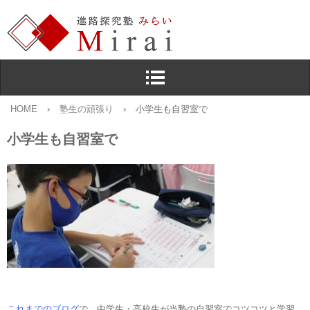
HOME
›
塾生の頑張り
›
小学生も自習室で
小学生も自習室で
これまでのブログ
で，中学生・高校生が当塾の自習室でコツコツと学習