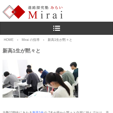
HOME
›
Mirai の指導
›
新高1生が黙々と
新高1生が黙々と
当塾13期生にあたる
新高1生
の 7名が昼から黙々と自習に励んでおり，高