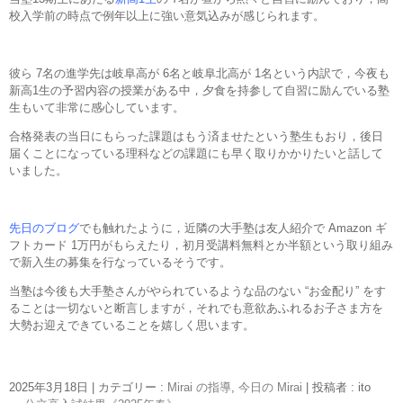
校入学前の時点で例年以上に強い意気込みが感じられます。
彼ら 7名の進学先は岐阜高が 6名と岐阜北高が 1名という内訳で，今夜も
新高1生の予習内容の授業がある中，夕食を持参して自習に励んでいる塾
生もいて非常に感心しています。
合格発表の当日にもらった課題はもう済ませたという塾生もおり，後日
届くことになっている理科などの課題にも早く取りかかりたいと話して
いました。
先日のブログ
でも触れたように，近隣の大手塾は友人紹介で Amazon ギ
フトカード 1万円がもらえたり，初月受講料無料とか半額という取り組み
で新入生の募集を行なっているそうです。
当塾は今後も大手塾さんがやられているような品のない “お金配り” をす
ることは一切ないと断言しますが，それでも意欲あふれるお子さま方を
大勢お迎えできていることを嬉しく思います。
2025年3月18日
|
カテゴリー :
Mirai の指導
,
今日の Mirai
|
投稿者 : ito