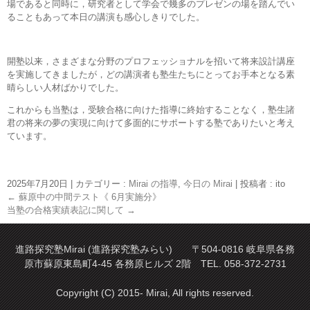
場であると同時に，研究者として学会で幾多のプレゼンの場を踏んでい
ることもあって本日の講演も感心しきりでした。
開塾以来，さまざまな分野のプロフェッショナルを招いて将来設計講座
を実施してきましたが，どの講演者も塾生たちにとってお手本となる素
晴らしい人材ばかりでした。
これからも当塾は，受験合格に向けた指導に終始することなく，塾生諸
君の将来の夢の実現に向けて多面的にサポートする塾でありたいと考え
ています。
2025年7月20日
|
カテゴリー :
Mirai の指導
,
今日の Mirai
|
投稿者 : ito
←
蘇原中の中間テスト《 6月実施分》
当塾の合格実績表記に関して
→
進路探究塾Mirai (進路探究塾みらい) 〒504-0816 岐阜県各務
原市蘇原東島町4-45 各務原ヒルズ 2階 TEL. 058-372-2731
Copyright (C) 2015- Mirai, All rights reserved.