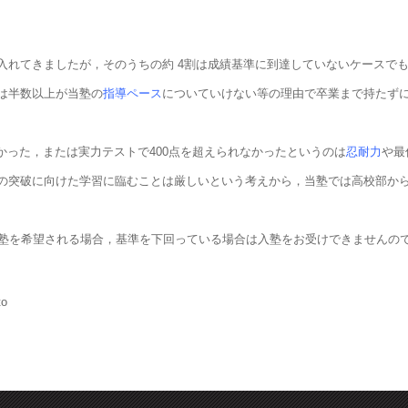
入れてきましたが，そのうちの約 4割は成績基準に到達していないケースで
は半数以上が当塾の
指導ペース
についていけない等の理由で卒業まで持たず
かった，または実力テストで400点を超えられなかったというのは
忍耐力
や最
の突破に向けた学習に臨むことは厳しいという考えから，当塾では高校部か
高校で入塾を希望される場合，基準を下回っている場合は入塾をお受けできません
to