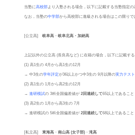
当塾に
高校部
より入塾される場合，以下に記載する当塾指定の
なお，当塾の
中学部
から高校部に進級される場合はこの限りで
[公立高]
岐阜高
・
岐阜北高・加納高
上記以外の公立高 (長良高など) に在籍の場合，以下に記載
(1) 高1生の 4月から高1生の12月
→ 中3生の
学年評定
が36以上かつ中3生の 9月以降の
実力テスト
(2) 高1生の 1月から高2生の12月
→
進研模試
の 3科全国偏差値が
2回連続して
65以上であること
(3) 高2生の 1月から高3生の 7月
→ 進研模試の 5科全国偏差値が
2回連続して
68以上であること
[私立高]
東海高
・
南山高 (女子部)
・
滝高