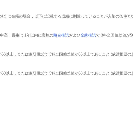
含む) に在籍の場合，以下に記載する成績に到達していることが入塾の条件と
，中高一貫生は 1年以内に実施の
駿台模試
および
全統模試
で 3科全国偏差値が
58以上，または進研模試で 3科全国偏差値が65以上であること (成績帳票の
60以上，または進研模試で 5科全国偏差値が68以上であること (成績帳票の