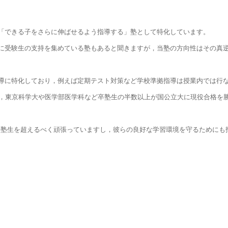
「できる子をさらに伸ばせるよう指導する」塾として特化しています。
に受験生の支持を集めている塾もあると聞きますが，当塾の方向性はその真
導に特化しており，例えば定期テスト対策など学校準拠指導は授業内では行
め，東京科学大や医学部医学科など卒塾生の半数以上が国公立大に現役合格を
 は卒塾生を超えるべく頑張っていますし，彼らの良好な学習環境を守るためにも