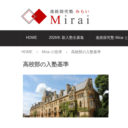
HOME
2026年 新入塾生募集
進路探究塾 Mirai 
HOME
›
Mirai の指導
›
高校部の入塾基準
高校部の入塾基準