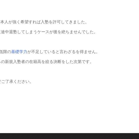
も本人が強く希望すれば入塾を許可してきました。
に途中退塾してしまうケースが後を絶ちませんでした。
低限の
基礎学力
が不足していると言わざるを得ません。
らの新規入塾者の在籍高を絞る決断をした次第です。
のでご了承ください。