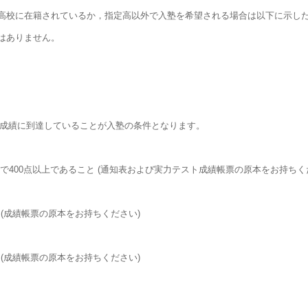
高校に在籍されているか，指定高以外で入塾を希望される場合は以下に示し
はありません。
する成績に到達していることが入塾の条件となります。
で400点以上であること (通知表および実力テスト成績帳票の原本をお持ちく
 (成績帳票の原本をお持ちください)
 (成績帳票の原本をお持ちください)