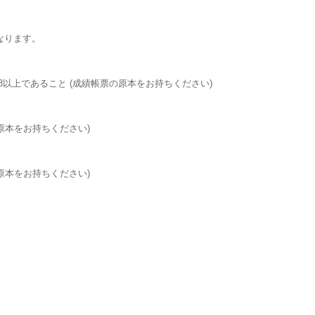
なります。
58以上であること (成績帳票の原本をお持ちください)
原本をお持ちください)
原本をお持ちください)