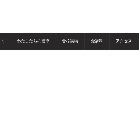
とは
わたしたちの指導
合格実績
受講料
アクセス