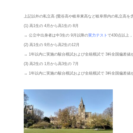
上記以外の私立高 (鶯谷高や岐阜東高など岐阜県内の私立高を
(1) 高1生の 4月から高1生の 8月
→ 公立中出身者は中3生の 9月以降の
実力テスト
で430点以上
(2) 高1生の 9月から高2生の12月
→ 1年以内に実施の駿台模試および全統模試で 3科全国偏差値が
(3) 高2生の 1月から高3生の 7月
→ 1年以内に実施の駿台模試および全統模試で 3科全国偏差値が