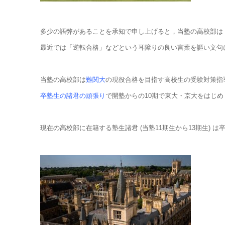
多少の語弊があることを承知で申し上げると，当塾の高校部は
最近では「逆転合格」などという耳障りの良い言葉を謳い文句
当塾の高校部は
難関大
の現役合格を目指す高校生の受験対策指
卒塾生の諸君の頑張り
で開塾からの10期で東大・京大をはじ
現在の高校部に在籍する塾生諸君 (当塾11期生から13期生)