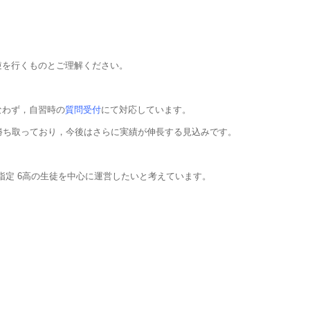
逆を行くものとご理解ください。
なわず，自習時の
質問受付
にて対応しています。
勝ち取っており，今後はさらに実績が伸長する見込みです。
指定 6高の生徒を中心に運営したいと考えています。