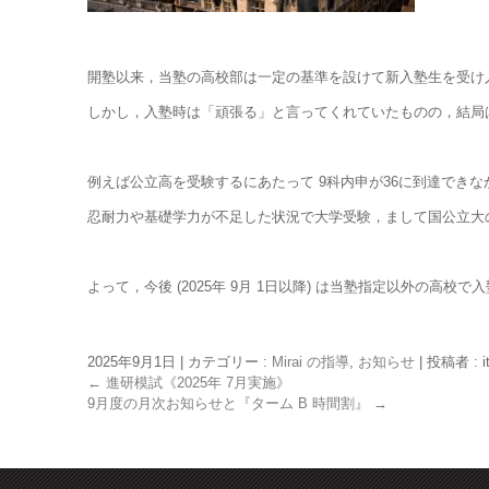
開塾以来，当塾の高校部は一定の基準を設けて新入塾生を受け
しかし，入塾時は「頑張る」と言ってくれていたものの，結局
例えば公立高を受験するにあたって 9科内申が36に到達できな
忍耐力や基礎学力が不足した状況で大学受験，まして国公立大
よって，今後 (2025年 9月 1日以降) は当塾指定以外の
2025年9月1日
|
カテゴリー :
Mirai の指導
,
お知らせ
|
投稿者 : i
←
進研模試《2025年 7月実施》
9月度の月次お知らせと『ターム B 時間割』
→