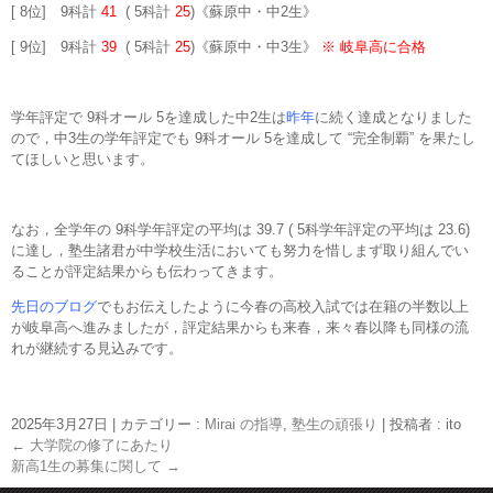
[ 8位] 9科計
41
( 5科計
25
)《蘇原中・中2生》
[ 9位] 9科計
39
( 5科計
25
)《蘇原中・中3生》
※ 岐阜高に合格
学年評定で 9科オール 5を達成した中2生は
昨年
に続く達成となりました
ので，中3生の学年評定でも 9科オール 5を達成して “完全制覇” を果たし
てほしいと思います。
なお，全学年の 9科学年評定の平均は 39.7 ( 5科学年評定の平均は 23.6)
に達し，塾生諸君が中学校生活においても努力を惜しまず取り組んでい
ることが評定結果からも伝わってきます。
先日のブログ
でもお伝えしたように今春の高校入試では在籍の半数以上
が岐阜高へ進みましたが，評定結果からも来春，来々春以降も同様の流
れが継続する見込みです。
2025年3月27日
|
カテゴリー :
Mirai の指導
,
塾生の頑張り
|
投稿者 : ito
←
大学院の修了にあたり
新高1生の募集に関して
→