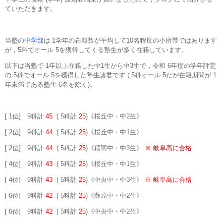
ていただきます。
当塾の
中学部
は 1学年の在籍数が平均して10名程度の小所帯ではあります
が，5科でオール 5を獲得してくる塾生が多く在籍しています。
以下は当塾で 1年以上在籍した中1生から中3生で，令和 6年度の学年評定
の 5科でオール 5を獲得した塾生諸君です ( 5科オール 5だが在籍期間が 1
年未満である塾生 6名を除く)。
[ 1位] 9科計
45
( 5科計
25
)《桜丘中・中2生》
[ 2位] 9科計
44
( 5科計
25
)《桜丘中・中1生》
[ 2位] 9科計
44
( 5科計
25
)《稲羽中・中3生》
※ 岐阜高に合格
[ 4位] 9科計
43
( 5科計
25
)《桜丘中・中1生》
[ 4位] 9科計
43
( 5科計
25
)《中央中・中3生》
※ 岐阜高に合格
[ 6位] 9科計
42
( 5科計
25
)《蘇原中・中2生》
[ 6位] 9科計
42
( 5科計
25
)《中央中・中2生》