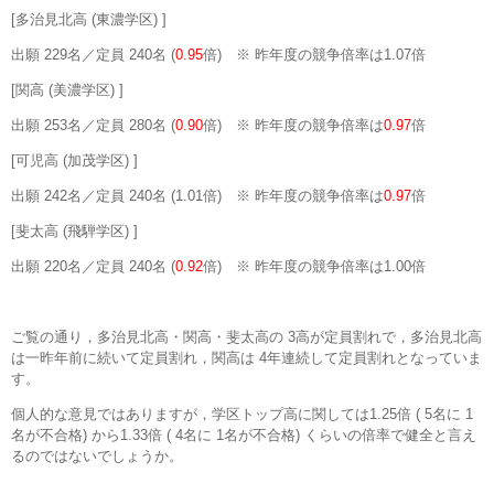
[多治見北高 (東濃学区) ]
出願 229名／定員 240名 (
0.95
倍) ※ 昨年度の競争倍率は1.07倍
[関高 (美濃学区) ]
出願 253名／定員 280名 (
0.90
倍) ※ 昨年度の競争倍率は
0.97
倍
[可児高 (加茂学区) ]
出願 242名／定員 240名 (1.01倍) ※ 昨年度の競争倍率は
0.97
倍
[斐太高 (飛騨学区) ]
出願 220名／定員 240名 (
0.92
倍) ※ 昨年度の競争倍率は1.00倍
ご覧の通り，多治見北高・関高・斐太高の 3高が定員割れで，多治見北高
は一昨年前に続いて定員割れ，関高は 4年連続して定員割れとなっていま
す。
個人的な意見ではありますが，学区トップ高に関しては1.25倍 ( 5名に 1
名が不合格) から1.33倍 ( 4名に 1名が不合格) くらいの倍率で健全と言え
るのではないでしょうか。