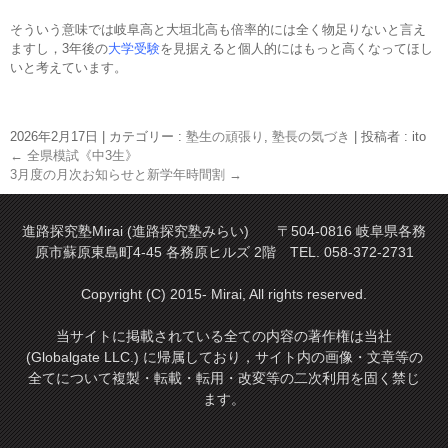
そういう意味では岐阜高と大垣北高も倍率的には全く物足りないと言え
ますし，3年後の
大学受験
を見据えると個人的にはもっと高くなってほし
いと考えています。
2026年2月17日
|
カテゴリー :
塾生の頑張り
,
塾長の気づき
|
投稿者 : ito
←
全県模試《中3生》
3月度の月次お知らせと新学年時間割
→
進路探究塾Mirai (進路探究塾みらい) 〒504-0816 岐阜県各務
原市蘇原東島町4-45 各務原ヒルズ 2階 TEL. 058-372-2731
Copyright (C) 2015- Mirai, All rights reserved.
当サイトに掲載されている全ての内容の著作権は当社
(Globalgate LLC.) に帰属しており，サイト内の画像・文章等の
全てについて複製・転載・転用・改変等の二次利用を固く禁じ
ます。