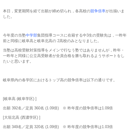
本日，変更期間を経て出願が締め切られ，各高校の
競争倍率
が出揃いま
した。
今年度の当塾
中学部
集団指導コースに在籍する中3生の受験先は，一昨年
前と同様に岐阜高と岐阜北高の 2高校のみとなりました。
当塾は高校受験対策指導をメインで行なう塾ではありませんが，昨年・
一昨年と同様に公立高受験者が全員合格を勝ち取れるようサポートをし
たいと思います。
岐阜県内の各学区におけるトップ高の競争倍率は以下の通りです。
[岐阜高 (岐阜学区) ]
出願 392名／定員 360名 (1.09倍) ※ 昨年度の競争倍率は1.09倍
[大垣北高 (西濃学区) ]
出願 349名／定員 320名 (1.09倍) ※ 昨年度の競争倍率は1.03倍