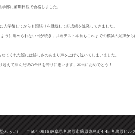
の法学部に前期日程で合格しました。
阜高に入学後してからも頑張りを継続して好成績を連発してきました。
うように進められない日が続き，共通テスト本番もこれまでの模試の足跡から
知らせてくれた際には嬉しさのあまり声を上げて泣いてしまいました。
り越えて掴んだ彼の合格を誇りに思います。本当におめでとう！
塾みらい) 〒504-0816 岐阜県各務原市蘇原東島町4-45 各務原ヒルズ 2階 