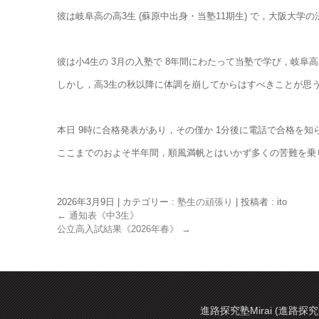
彼は岐阜高の高3生 (蘇原中出身・当塾11期生) で，大阪大学
彼は小4生の 3月の入塾で 8年間にわたって当塾で学び，岐
しかし，高3生の秋以降に体調を崩してからはすべきことが思
本日 9時に合格発表があり，その僅か 1分後に電話で合格を
ここまでのおよそ半年間，順風満帆とはいかず多くの苦難を乗
2026年3月9日
|
カテゴリー :
塾生の頑張り
|
投稿者 : ito
←
通知表《中3生》
公立高入試結果《2026年春》
→
進路探究塾Mirai (進路探究