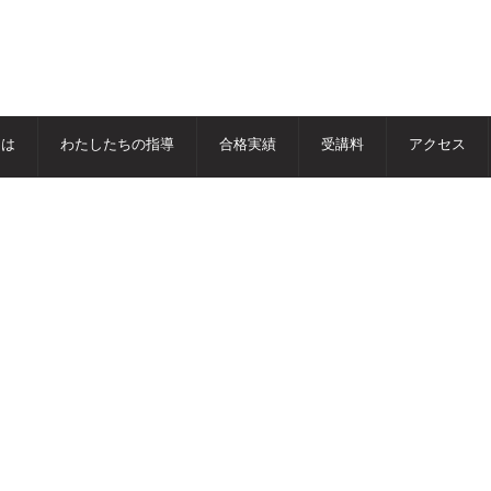
とは
わたしたちの指導
合格実績
受講料
アクセス