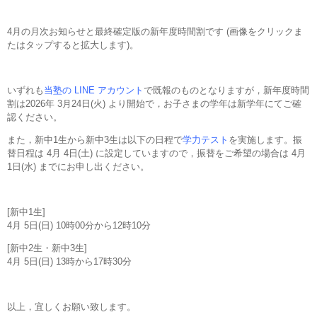
4月の月次お知らせと最終確定版の新年度時間割です (画像をクリックま
たはタップすると拡大します)。
いずれも
当塾の LINE アカウント
で既報のものとなりますが，新年度時間
割は2026年 3月24日(火) より開始で，お子さまの学年は新学年にてご確
認ください。
また，新中1生から新中3生は以下の日程で
学力テスト
を実施します。振
替日程は 4月 4日(土) に設定していますので，振替をご希望の場合は 4月
1日(水) までにお申し出ください。
[新中1生]
4月 5日(日) 10時00分から12時10分
[新中2生・新中3生]
4月 5日(日) 13時から17時30分
以上，宜しくお願い致します。