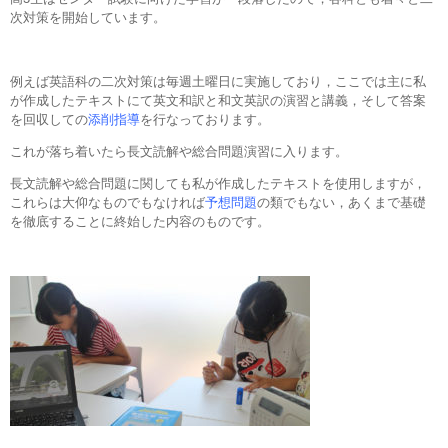
次対策を開始しています。
例えば英語科の二次対策は毎週土曜日に実施しており，ここでは主に私
が作成したテキストにて英文和訳と和文英訳の演習と講義，そして答案
を回収しての
添削指導
を行なっております。
これが落ち着いたら長文読解や総合問題演習に入ります。
長文読解や総合問題に関しても私が作成したテキストを使用しますが，
これらは大仰なものでもなければ
予想問題
の類でもない，あくまで基礎
を徹底することに終始した内容のものです。