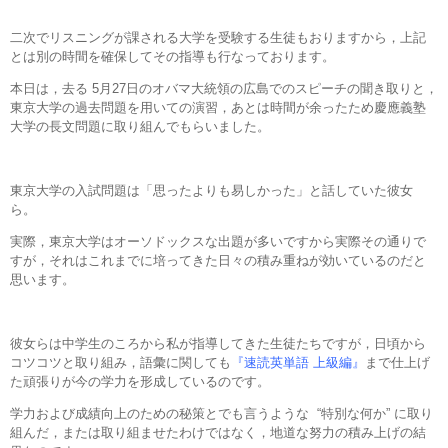
二次でリスニングが課される大学を受験する生徒もおりますから，上記
とは別の時間を確保してその指導も行なっております。
本日は，去る 5月27日のオバマ大統領の広島でのスピーチの聞き取りと，
東京大学の過去問題を用いての演習，あとは時間が余ったため慶應義塾
大学の長文問題に取り組んでもらいました。
東京大学の入試問題は「思ったよりも易しかった」と話していた彼女
ら。
実際，東京大学はオーソドックスな出題が多いですから実際その通りで
すが，それはこれまでに培ってきた日々の積み重ねが効いているのだと
思います。
彼女らは中学生のころから私が指導してきた生徒たちですが，日頃から
コツコツと取り組み，語彙に関しても
『速読英単語 上級編』
まで仕上げ
た頑張りが今の学力を形成しているのです。
学力および成績向上のための秘策とでも言うような “特別な何か” に取り
組んだ，または取り組ませたわけではなく，地道な努力の積み上げの結