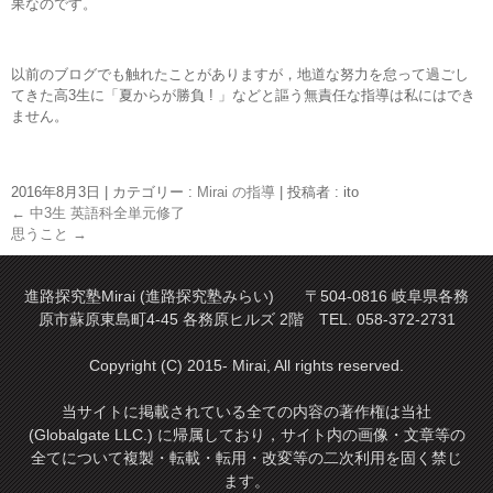
果なのです。
以前のブログでも触れたことがありますが，地道な努力を怠って過ごし
てきた高3生に「夏からが勝負 ! 」などと謳う無責任な指導は私にはでき
ません。
2016年8月3日
|
カテゴリー :
Mirai の指導
|
投稿者 : ito
←
中3生 英語科全単元修了
思うこと
→
進路探究塾Mirai (進路探究塾みらい) 〒504-0816 岐阜県各務
原市蘇原東島町4-45 各務原ヒルズ 2階 TEL. 058-372-2731
Copyright (C) 2015- Mirai, All rights reserved.
当サイトに掲載されている全ての内容の著作権は当社
(Globalgate LLC.) に帰属しており，サイト内の画像・文章等の
全てについて複製・転載・転用・改変等の二次利用を固く禁じ
ます。