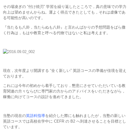
その場凌ぎの “付け焼刃” 学習を繰り返したところで，真の意味での学力
向上は望めませんからね。運よく得点できたとしても，それは虚像であ
る可能性が高いのです。
『当たるも八卦，当たらぬも八卦』と言わんばかりの予想問題をばら撒
く行為は，もはや教育と呼べる代物ではないと私は考えます。
現在，次年度より開講する “全く新しい” 英語コースの準備が佳境を迎え
ております。
これには今年の初めから着手しており，懇意にさせていただいている教
育関連の方々ならびに専門家の方からのアドバイスをいただきながら，
稼働に向けてコースの設計を進めてきました。
当塾の現在の
英語科指導
を紹介した際にも触れましたが，当塾の新しい
英語コースでは高校在学中に CEFR の B2 へ到達させることを目標とし
ています。