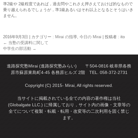
準2級や 2級程度であれば，過去問やこれさえ押さえておけば的なもので
乗り越えられるでしょうが，準1級あるいはそれ以上となるとそうはいき
ません。
2016年9月3日
|
カテゴリー :
Mirai の指導
,
今日の Mirai
|
投稿者 : ito
←
当塾の受講料に関して
中学生の部活動
→
進路探究塾Mirai (進路探究塾みらい) 〒504-0816 岐阜県各務
原市蘇原東島町4-45 各務原ヒルズ 2階 TEL. 058-372-2731
Copyright (C) 2015- Mirai, All rights reserved.
当サイトに掲載されている全ての内容の著作権は当社
(Globalgate LLC.) に帰属しており，サイト内の画像・文章等の
全てについて複製・転載・転用・改変等の二次利用を固く禁じ
ます。