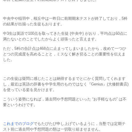
中央中や稲羽中，桜丘中は一昨日に前期期末テストが終了しており，5科
の結果が出揃った生徒もおります。
中3生は英語で100点を取ってきた生徒 (中央中) がおり，平均点は60点に
満たないとのことでしたからよく頑張ったと言えます。
ただ，5科の合計点は468点に止まってしまいましたから，改めて一つひ
とつの完成度を高めることと，ミスなく解き切ることの重要性を伝えま
した。
この生徒は疑問に感じたことは納得するまでとにかく質問してくれます
し，最近は英語の辞書を中学生用のものではなく『Genius』(大修館書店)
を使っている姿を見かけます。
こういう姿勢になれば，過去問や予想問題といった “お手軽なもの” は不
要というわけです。
これまでのブログ
でもたびたび申し上げているように，当塾では定期テ
スト前に過去問や予想問題の類は一切取り組ませません。