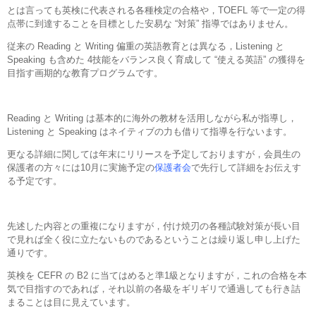
とは言っても英検に代表される各種検定の合格や，TOEFL 等で一定の得
点帯に到達することを目標とした安易な “対策” 指導ではありません。
従来の Reading と Writing 偏重の英語教育とは異なる，Listening と
Speaking も含めた 4技能をバランス良く育成して “使える英語” の獲得を
目指す画期的な教育プログラムです。
Reading と Writing は基本的に海外の教材を活用しながら私が指導し，
Listening と Speaking はネイティブの力も借りて指導を行ないます。
更なる詳細に関しては年末にリリースを予定しておりますが，会員生の
保護者の方々には10月に実施予定の
保護者会
で先行して詳細をお伝えす
る予定です。
先述した内容との重複になりますが，付け焼刃の各種試験対策が長い目
で見れば全く役に立たないものであるということは繰り返し申し上げた
通りです。
英検を CEFR の B2 に当てはめると準1級となりますが，これの合格を本
気で目指すのであれば，それ以前の各級をギリギリで通過しても行き詰
まることは目に見えています。