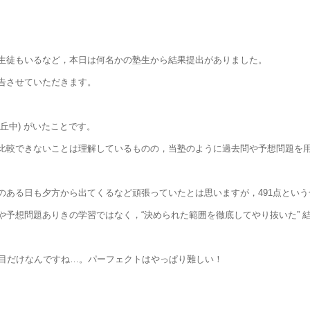
生徒もいるなど，本日は何名かの塾生から結果提出がありました。
告させていただきます。
桜丘中) がいたことです。
比較できないことは理解しているものの，当塾のように過去問や予想問題を
のある日も夕方から出てくるなど頑張っていたとは思いますが，491点とい
や予想問題ありきの学習ではなく，“決められた範囲を徹底してやり抜いた” 
1科目だけなんですね…。パーフェクトはやっぱり難しい！