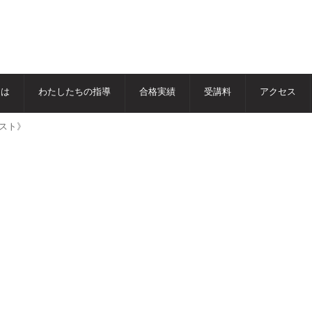
とは
わたしたちの指導
合格実績
受講料
アクセス
テスト》