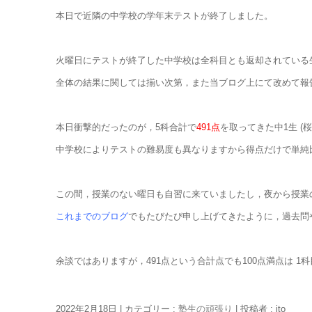
本日で近隣の中学校の学年末テストが終了しました。
火曜日にテストが終了した中学校は全科目とも返却されている
全体の結果に関しては揃い次第，また当ブログ上にて改めて報
本日衝撃的だったのが，5科合計で
491点
を取ってきた中1生 (
中学校によりテストの難易度も異なりますから得点だけで単純
この間，授業のない曜日も自習に来ていましたし，夜から授業
これまでのブログ
でもたびたび申し上げてきたように，過去問
余談ではありますが，491点という合計点でも100点満点は 
2022年2月18日
|
カテゴリー :
塾生の頑張り
|
投稿者 : ito