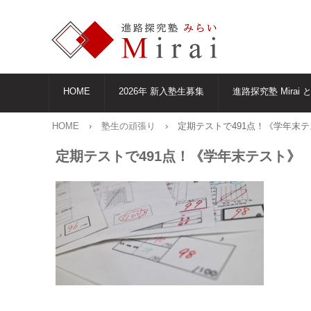
HOME
2026年 新入塾生募集
進路探究塾 Mirai 
HOME
›
塾生の頑張り
›
定期テストで491点！《学年末
定期テストで491点！《学年末テスト》