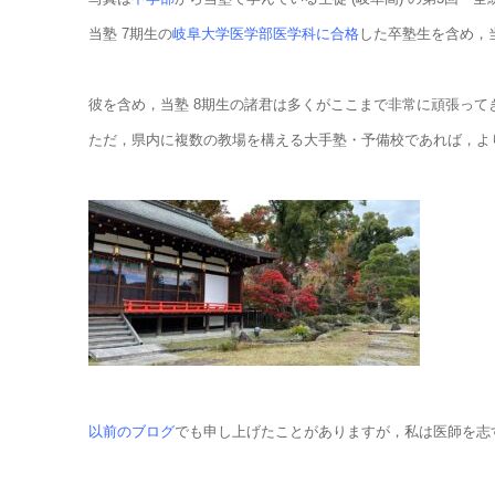
当塾 7期生の
岐阜大学医学部医学科に合格
した卒塾生を含め，
彼を含め，当塾 8期生の諸君は多くがここまで非常に頑張って
ただ，県内に複数の教場を構える大手塾・予備校であれば，よ
以前のブログ
でも申し上げたことがありますが，私は医師を志