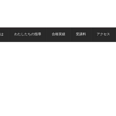
とは
わたしたちの指導
合格実績
受講料
アクセス