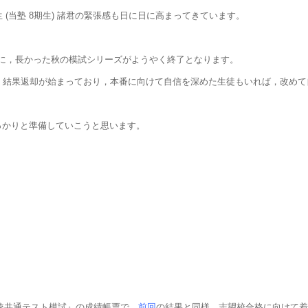
(当塾 8期生) 諸君の緊張感も日に日に高まってきています。
に，長かった秋の模試シリーズがようやく終了となります。
試』結果返却が始まっており，本番に向けて自信を深めた生徒もいれば，改め
にしっかりと準備していこうと思います。
全統共通テスト模試』の成績帳票で，
前回
の結果と同様，志望校合格に向けて着