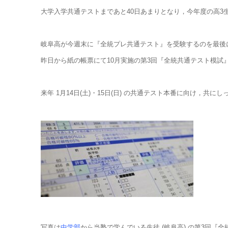
大学入学共通テストまであと40日あまりとなり，今年度の高3生 
岐阜高が今週末に『全統プレ共通テスト』を受験するのを最後
昨日から紙の帳票にて10月実施の第3回『全統共通テスト模
来年 1月14日(土)・15日(日) の共通テスト本番に向け，共
写真は
中学部
から当塾で学んでいる生徒 (岐阜高) の第3回『