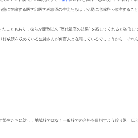
当塾に在籍する医学部医学科志望の生徒たちは，安易に地域枠へ傾注するこ
きたこともあり，彼らが開塾以来 “歴代最高の結果” を残してくれると確信し
り好成績を収めている生徒さんが何百人と在籍しているでしょうから，それ
す塾生たちに対し，地域枠ではなく一般枠での合格を目指すよう繰り返し伝