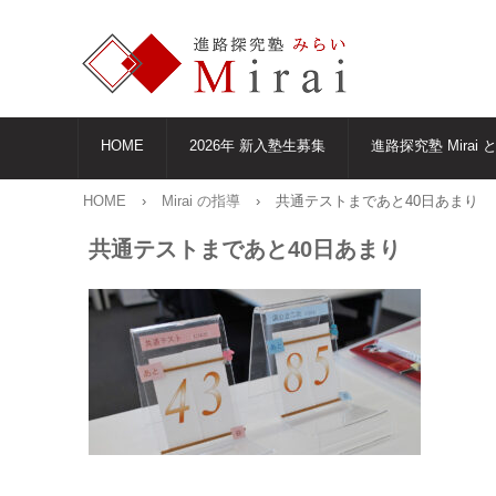
HOME
2026年 新入塾生募集
進路探究塾 Mirai 
HOME
›
Mirai の指導
›
共通テストまであと40日あまり
共通テストまであと40日あまり