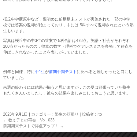
桜丘中や蘇原中など，週初めに前期期末テストが実施された一部の中学
校では答案の返却が始まっており，中には 5科すべて返却されたという塾
生もいます。
写真は桜丘中の中3生の答案で 5科合計は478点。英語・社会がそれぞれ
100点だったものの，得意の数学・理科でケアレスミスを多発して得点を
伸ばしきれなかったことを悔しがっていました。
例年と同様，特に
中1生
が
前期中間テスト
に比べると難しかったと口にし
ていました。
来週の終わりには結果が揃うと思いますが，この夏は頑張っていた塾生
もたくさんいましたし，彼らの結果を楽しみにしておこうと思います。
2023年9月1日
|
カテゴリー :
塾生の頑張り
|
投稿者 : ito
←
教え子との再会 Vol. 033
前期期末テストで得点アップ！
→