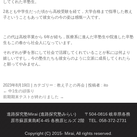
してくれた卒塾生。
2名とも中学生だった頃から高校受験を経て，大学合格まで指導した教え
子ということもあって彼女らの今の姿は感慨一入です。
この代は高校卒業から 6年が経ち，医療系に進んだ卒塾生や院進した卒塾
生もこの春から社会人になっています。
それぞれが夢を形にして社会で活躍してくれていることが私には何より
嬉しいですし，今の塾生たちも彼女らのように立派に成長してくれたら
と願ってやみません。
2023年8月19日
|
カテゴリー :
教え子との再会
|
投稿者 : ito
←
中1生の頑張り
前期期末テストが終わりました
→
進路探究塾Mirai (進路探究塾みらい) 〒504-0816 岐阜県各務
原市蘇原東島町4-45 各務原ヒルズ 2階 TEL. 058-372-2731
Copyright (C) 2015- Mirai, All rights reserved.