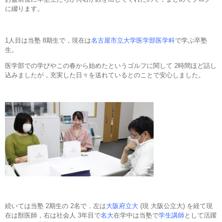
に綴ります。
1人目は当塾 8期生で，現在は
名古屋市立大学医学部医学科
で学ぶ卒塾
生。
医学部での学びやこの春から始めたというゴルフに関して 2時間ほど話し
込みましたが，充実した日々を送れているとのことで安心しました。
続いては当塾 2期生の 2名で，左は
大阪府立大
(現 大阪公立大) を経て現
在は獣医師，右は社会人 3年目で
名大
在学中は当塾で
学生講師
として活躍