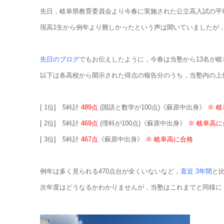
先日，岐阜県教育委員会より今春に実施された公立高入試の平均
現高1生から例年より難しかったという声は聞いていましたが，
先日のブログ
でもお伝えしたように，今春は当塾から13名が岐
以下は各高校から開示された得点の報告分のうち，当塾内の上位
[ 1位] 5科計
489点
(国語と数学が100点)《蘇原中出身》
※ 
[ 2位] 5科計
469点
(理科が100点)《蘇原中出身》
※ 岐阜高に
[ 3位] 5科計
467点
《蘇原中出身》
※ 岐阜高に合格
例年は多く見られる470点台が全くいないなど，
直近 3年間
と
次年度はどうなるかわかりませんが，当塾はこれまでと同様に 