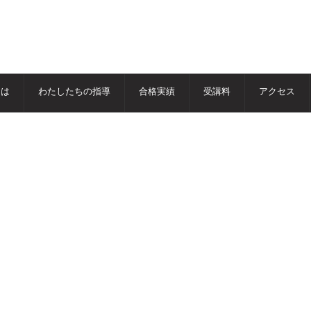
とは
わたしたちの指導
合格実績
受講料
アクセス