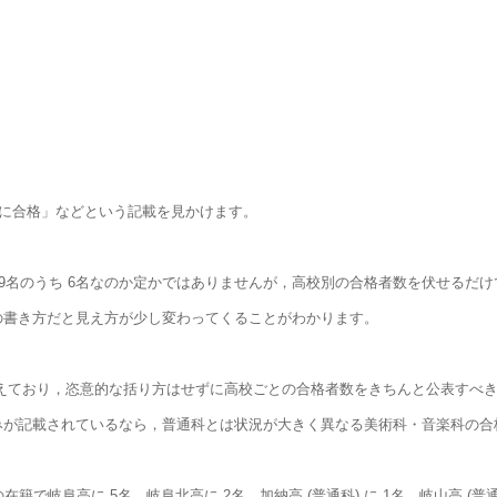
 5高に合格」などという記載を見かけます。
また 9名のうち 6名なのか定かではありませんが，高校別の合格者数を伏せる
，この書き方だと見え方が少し変わってくることがわかります。
考えており，恣意的な括り方はせずに高校ごとの合格者数をきちんと公表すべ
のみが記載されているなら，普通科とは状況が大きく異なる美術科・音楽科の
で岐阜高に 5名，岐阜北高に 2名，加納高 (普通科) に 1名，岐山高 (普通