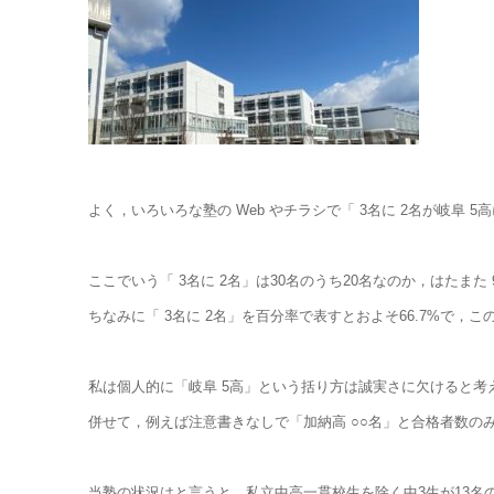
よく，いろいろな塾の Web やチラシで「 3名に 2名が岐阜
ここでいう「 3名に 2名」は30名のうち20名なのか，はた
ちなみに「 3名に 2名」を百分率で表すとおよそ66.7%で
私は個人的に「岐阜 5高」という括り方は誠実さに欠けると
併せて，例えば注意書きなしで「加納高 ○○名」と合格者数
当塾の状況はと言うと，私立中高一貫校生を除く中3生が13名の在籍