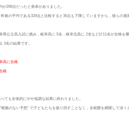
が299点だったと発表がありました。
昨春の平均である329点と比較すると30点も下降していますから，彼らの
阜県公立高入試に挑み，岐阜高に 5名，岐阜北高に 2名など計11名が合格を
 3名の結果です。
岐阜高に合格
合格
比べても全体的にやや低調な結果に終わりました。
“根拠のない予想” で子どもたちを振り回すことなく，全範囲を網羅して淡