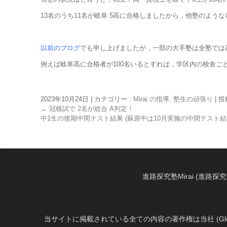
13名のうち11名が岐阜 5高に合格しましたから，他塾のような
以前のブログ
でも申し上げましたが，一部の大手塾は全塾では
例えば岐阜高に合格者が100名いるとすれば，学区内の校舎
2023年10月24日
|
カテゴリー :
Mirai の指導
,
塾生の頑張り
|
投稿
←
冠模試で 2名が総合 A判定！
中1生の後期中間テスト結果 (蘇原中は10月実施の中間テスト結
進路探究塾Mirai (進路探究
当サイトに掲載されている全ての内容の著作権は当社 (Glo