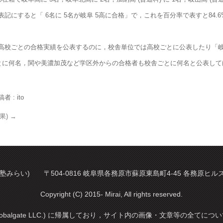
表記にすると「 6名に 5名が岐阜 5高に合格」で，これを百分率で表すと84.
高校ごとの合格実績を公表するのに，校舎単位では高校ごとに公表したり「岐
ごとに何名，関や美濃加茂など学区外からの合格者も校舎ごとに何名と公表し
者 : ito
果)
→
塾みらい) 〒504-0816 岐阜県各務原市蘇原東島町4-45 各務原ヒルズ 2階 
Copyright (C) 2015- Mirai, All rights reserved.
balgate LLC.) に帰属しており，サイト内の画像・文章等の全