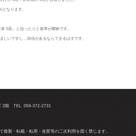
6%となります。
阜 5高」と括ったりと基準が曖昧です。
てほしいですし，自信があるならできるはずです。
TEL. 058-372-2731
てについて複製・転載・転用・改変等の二次利用を固く禁じます。