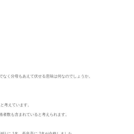
だけでなく分母もあえて伏せる意味は何なのでしょうか。
きと考えています。
合格者数も含まれていると考えられます。
科) に 1名，長良高に 2名が合格しました。