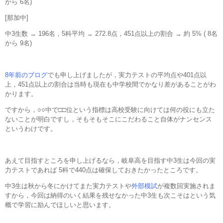
から 6名)
[那加中]
中3生数 → 196名，5科平均 → 272.8点，451点以上の割合 → 約 5% ( 8名
から 9名)
8年前のブログ
でも申し上げましたが，実力テストの平均点や401点以
上，451点以上の割合は当時も現在も中学校間でかなり差があることがわ
かります。
ですから，○○中で□□位という指標は高校受験に向けては何の役にも立た
ないことが明白ですし，そもそもそこにこだわること自体がナンセンス
というわけです。
あえて目指すところを申し上げるなら，岐阜高を目指す中3生は今回の実
力テストであれば 5科で440点は確保しておきたかったところです。
中3生は秋から冬にかけてまた実力テストや
外部模試
が複数回実施されま
すから，今回は納得のいく結果を残せなかった中3生も次こそはという気
概で学習に励んでほしいと思います。