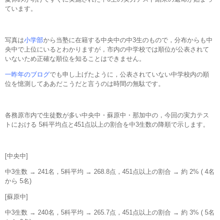
ています。
写真は
小学部
から当塾に在籍する中央中の中3生のもので，分布からも中
央中で上位にいるとわかりますが，市内の中学校では順位が公表されて
いないため正確な順位を知ることはできません。
一昨年のブログ
でも申し上げたように，公表されていない中学校内の順
位を憶測してああだこうだと言うのは時間の無駄です。
各務原市内で生徒数が多い中央中・蘇原中・那加中の，今回の実力テス
トにおける 5科平均点と451点以上の割合を中3生数の降順で示します。
[中央中]
中3生数 → 241名，5科平均 → 268.8点，451点以上の割合 → 約 2% ( 4名
から 5名)
[蘇原中]
中3生数 → 240名，5科平均 → 265.7点，451点以上の割合 → 約 3% ( 5名