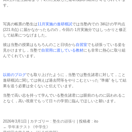
す。
写真の帳票の塾生は
11月実施の進研模試
では当塾内での 3科計の平均点
(221.8点) に届かなかったものの，今回の 1月実施分ではしっかりと修正
して結果につなげました。
彼は当塾の授業はもちろんのこと日頃から
自習室
でも頑張っている姿を
見かけますし，当塾で
自習用に渡している教材
にも非常に熱心に取り組
んでくれています。
以前のブログ
でも取り上げたように，当塾では塾生諸君に対して，こと
進研模試に関しては例えば過去問等をやりこむといった “準備” をして結
果を追う必要は全くないと伝えています。
当塾で高い志を持って学んでいる塾生諸君には眼前のものに囚われるこ
となく，高い視座でもって日々の学習に臨んでほしいと願います。
2026年3月1日
|
カテゴリー :
塾生の頑張り
|
投稿者 : ito
←
学年末テスト《中学生》