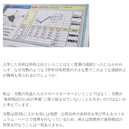
入学した当初は特段上位ということはなく普通の成績だったにもかかわ
らず，なぜ当塾のような 1学年10名程度の小さな塾でこのような成績向上
が幾例も見られるのでしょうか。
私は，当塾の生徒たちがスロースターターということではなく，当塾が
“進研模試のための準備” に取り組ませていないことが大きいのではないか
と考えています。
当塾は高3生に上がる頃には地歴・公民以外の全科目を学び卒えるカリキ
ュラム・ペースで指導を行なっているため，例えば授業内で進研模試の
対策を行なうことは一切ありません。