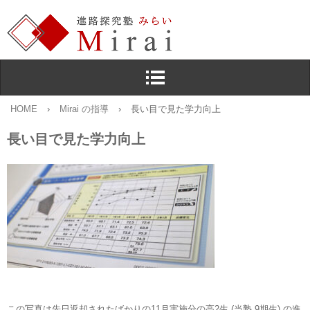
HOME
›
Mirai の指導
›
長い目で見た学力向上
長い目で見た学力向上
この写真は先日返却されたばかりの11月実施分の高2生 (当塾 9期生) の進