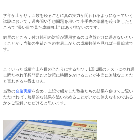
学年が上がり，回数を経るごとに真の実力が問われるようになっていく
試験において，過去問や予想問題を用いて小手先の準備を繰り返したと
ころで “長い目で見た成績向上” はあり得ないのです。
結局のところ，付け焼刃の対策が通用するのは序盤だけに過ぎないとい
うことが，当塾の生徒たちの右肩上がりの成績数値を見れば一目瞭然で
す。
こういった成績向上を目の当たりにするたび，1回 1回のテストにやれ過
去問だやれ予想問題だと対策に時間をかけることが本当に無駄なことだ
と言わざるを得ません。
当塾の
合格実績
を含め，上記で紹介した塾生たちの結果を併せてご覧い
ただければ，短期的な結果を追い求めることがいかに無力なものである
かをご理解いただけると思います。