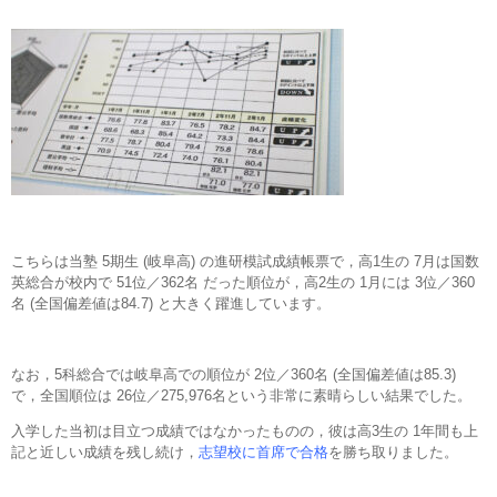
こちらは当塾 5期生 (岐阜高) の進研模試成績帳票で，高1生の 7月は国数
英総合が校内で 51位／362名 だった順位が，高2生の 1月には 3位／360
名 (全国偏差値は84.7) と大きく躍進しています。
なお，5科総合では岐阜高での順位が 2位／360名 (全国偏差値は85.3)
で，全国順位は 26位／275,976名という非常に素晴らしい結果でした。
入学した当初は目立つ成績ではなかったものの，彼は高3生の 1年間も上
記と近しい成績を残し続け，
志望校に首席で合格
を勝ち取りました。