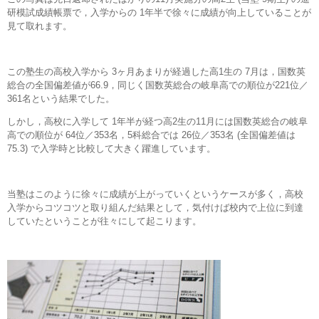
研模試成績帳票で，入学からの 1年半で徐々に成績が向上していることが
見て取れます。
この塾生の高校入学から 3ヶ月あまりが経過した高1生の 7月は，国数英
総合の全国偏差値が66.9，同じく国数英総合の岐阜高での順位が221位／
361名という結果でした。
しかし，高校に入学して 1年半が経つ高2生の11月には国数英総合の岐阜
高での順位が 64位／353名，5科総合では 26位／353名 (全国偏差値は
75.3) で入学時と比較して大きく躍進しています。
当塾はこのように徐々に成績が上がっていくというケースが多く，高校
入学からコツコツと取り組んだ結果として，気付けば校内で上位に到達
していたということが往々にして起こります。