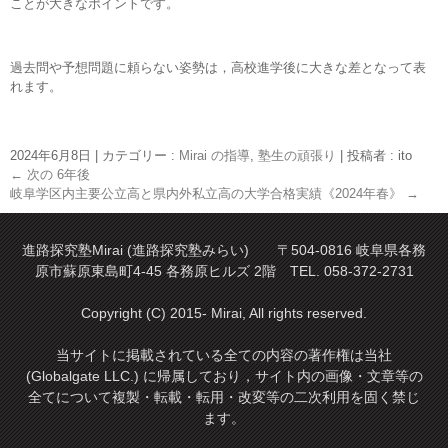
ことが大きなポイントです。
過去問や予想問題に頼らない姿勢は，高校進学後に大きな差となって表
れます。
2024年6月8日
|
カテゴリー :
Mirai の指導
,
塾生の頑張り
|
投稿者 : ito
←
次の 6年後
岐阜学区内主要公立高と県内外私立高の大学合格実績《2024年春》
→
進路探究塾Mirai (進路探究塾みらい) 〒504-0816 岐阜県各務
原市蘇原東島町4-45 各務原ヒルズ 2階 TEL. 058-372-2731
Copyright (C) 2015- Mirai, All rights reserved.
当サイトに掲載されている全ての内容の著作権は当社
(Globalgate LLC.) に帰属しており，サイト内の画像・文章等の
全てについて複製・転載・転用・改変等の二次利用を固く禁じ
ます。