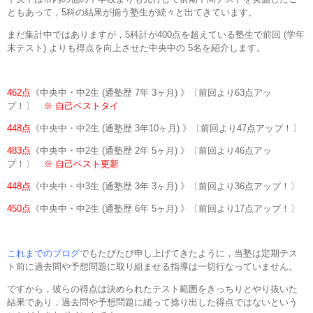
ともあって，5科の結果が揃う塾生が続々と出てきています。
まだ集計中ではありますが，5科計が400点を超えている塾生で前回 (学年
末テスト) よりも得点を向上させた中央中の 5名を紹介します。
462点
《中央中・中2生 (通塾歴 7年 3ヶ月) 》〔前回より63点アッ
プ！〕
※ 自己ベストタイ
448点
《中央中・中2生 (通塾歴 3年10ヶ月) 》〔前回より47点アップ！〕
483点
《中央中・中2生 (通塾歴 2年 5ヶ月) 》〔前回より46点アッ
プ！〕
※ 自己ベスト更新
448点
《中央中・中3生 (通塾歴 3年 3ヶ月) 》〔前回より36点アップ！〕
450点
《中央中・中2生 (通塾歴 6年 5ヶ月) 》〔前回より17点アップ！〕
これまでのブログ
でもたびたび申し上げてきたように，当塾は定期テス
ト前に過去問や予想問題に取り組ませる指導は一切行なっていません。
ですから，彼らの得点は決められたテスト範囲をきっちりとやり抜いた
結果であり，過去問や予想問題に縋って捻り出した得点ではないという