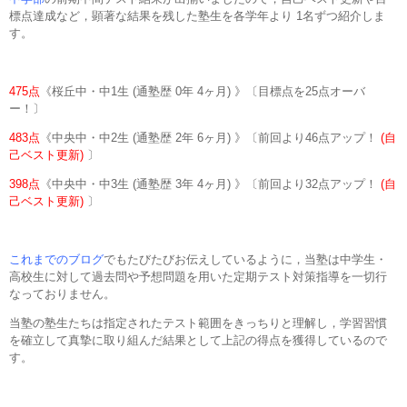
標点達成など，顕著な結果を残した塾生を各学年より 1名ずつ紹介しま
す。
475点
《桜丘中・中1生 (通塾歴 0年 4ヶ月) 》〔目標点を25点オーバ
ー！〕
483点
《中央中・中2生 (通塾歴 2年 6ヶ月) 》〔前回より46点アップ！
(自
己ベスト更新)
〕
398点
《中央中・中3生 (通塾歴 3年 4ヶ月) 》〔前回より32点アップ！
(自
己ベスト更新)
〕
これまでのブログ
でもたびたびお伝えしているように，当塾は中学生・
高校生に対して過去問や予想問題を用いた定期テスト対策指導を一切行
なっておりません。
当塾の塾生たちは指定されたテスト範囲をきっちりと理解し，学習習慣
を確立して真摯に取り組んだ結果として上記の得点を獲得しているので
す。