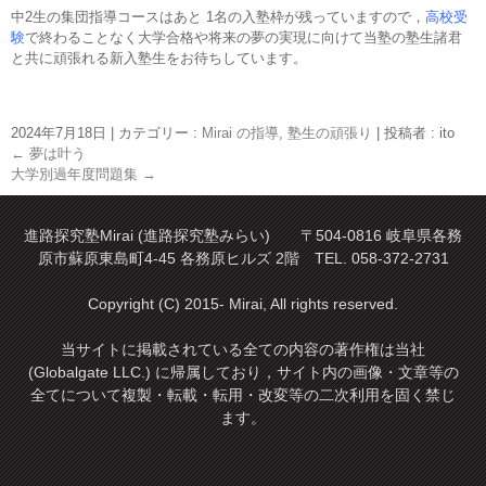
中2生の集団指導コースはあと 1名の入塾枠が残っていますので，
高校受
験
で終わることなく大学合格や将来の夢の実現に向けて当塾の塾生諸君
と共に頑張れる新入塾生をお待ちしています。
2024年7月18日
|
カテゴリー :
Mirai の指導
,
塾生の頑張り
|
投稿者 : ito
←
夢は叶う
大学別過年度問題集
→
進路探究塾Mirai (進路探究塾みらい) 〒504-0816 岐阜県各務
原市蘇原東島町4-45 各務原ヒルズ 2階 TEL. 058-372-2731
Copyright (C) 2015- Mirai, All rights reserved.
当サイトに掲載されている全ての内容の著作権は当社
(Globalgate LLC.) に帰属しており，サイト内の画像・文章等の
全てについて複製・転載・転用・改変等の二次利用を固く禁じ
ます。