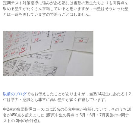
定期テスト対策指導に強みがある塾には当塾の塾生たちよりも高得点を
収める塾生がたくさん在籍していると思いますが，当塾はそういった塾
とは一線を画していますので追うことはしません。
以前のブログ
でもお伝えしたことがありますが，当塾14期生にあたる中2
生は学力・意識とも非常に高い塾生が多く在籍しています。
中2生の集団指導コースには15名の公立中生が在籍していて，そのうち10
名が450点を超えました (蘇原中生の得点は 5月・6月・7月実施の中間テ
ストの 3回の合計点)。