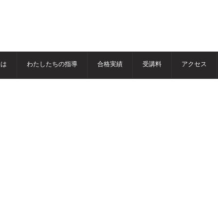
とは
わたしたちの指導
合格実績
受講料
アクセス