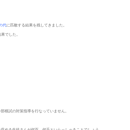
の代
に匹敵する結果を残してきました。
う結果でした。
外部模試の対策指導を行なっていません。
を収める生徒さんが何百，何千といらっしゃることでしょう。