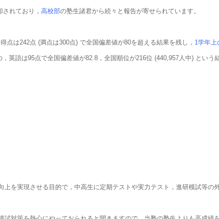
返却されており，
高校部
の塾生諸君から続々と報告が寄せられています。
は242点 (満点は300点) で全国偏差値が80を超える結果を残し，
1学年上
語は95点で全国偏差値が82.8，全国順位が216位 (440,957人中) とい
向上を実現させる目的で，中高生に定期テストや実力テスト，進研模試等の
模試対策を熱心にやっておられると聞きますので，当塾の塾生よりも高成績