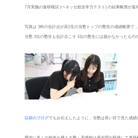
7月実施の進研模試 (ベネッセ総合学力テスト) の結果帳票が
写真は 3科の合計点が高1生の当塾トップの塾生の成績帳票で，得点
当塾 2位の塾生も合計点こそ 1位の塾生には届かなかったものの，英
以前のブログ
でもお伝えしたように，当塾は長い目で見た成績
県内に多くの校舎を構える塾・予備校は過去問を駆使して進研