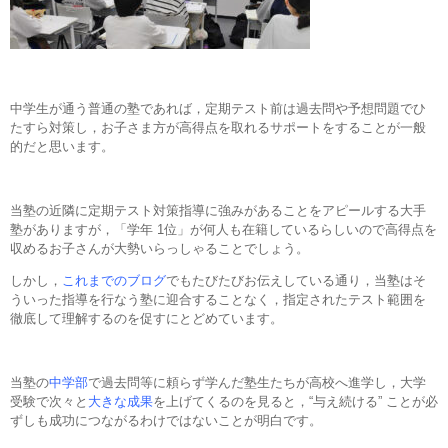
中学生が通う普通の塾であれば，定期テスト前は過去問や予想問題でひ
たすら対策し，お子さま方が高得点を取れるサポートをすることが一般
的だと思います。
当塾の近隣に定期テスト対策指導に強みがあることをアピールする大手
塾がありますが，「学年 1位」が何人も在籍しているらしいので高得点を
収めるお子さんが大勢いらっしゃることでしょう。
しかし，
これまでのブログ
でもたびたびお伝えしている通り，当塾はそ
ういった指導を行なう塾に迎合することなく，指定されたテスト範囲を
徹底して理解するのを促すにとどめています。
当塾の
中学部
で過去問等に頼らず学んだ塾生たちが高校へ進学し，大学
受験で次々と
大きな成果
を上げてくるのを見ると，“与え続ける” ことが必
ずしも成功につながるわけではないことが明白です。