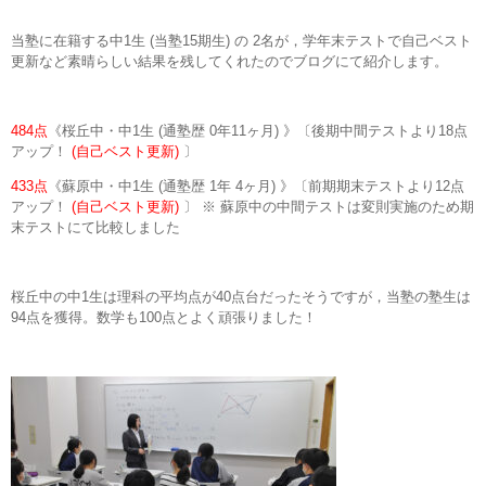
当塾に在籍する中1生 (当塾15期生) の 2名が，学年末テストで自己ベスト
更新など素晴らしい結果を残してくれたのでブログにて紹介します。
484点
《桜丘中・中1生 (通塾歴 0年11ヶ月) 》〔後期中間テストより18点
アップ！
(自己ベスト更新)
〕
433点
《蘇原中・中1生 (通塾歴 1年 4ヶ月) 》〔前期期末テストより12点
アップ！
(自己ベスト更新)
〕 ※ 蘇原中の中間テストは変則実施のため期
末テストにて比較しました
桜丘中の中1生は理科の平均点が40点台だったそうですが，当塾の塾生は
94点を獲得。数学も100点とよく頑張りました！