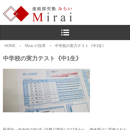
HOME
›
Mirai の指導
›
中学校の実力テスト《中1生》
中学校の実力テスト《中1生》
蘇原中・中央中の中1生 (当塾17期生) の12名から，連休明けに実施された