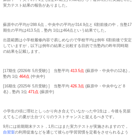
実力テスト結果の報告がありました。
蘇原中の平均が288.6点，中央中の平均が314.9点と 6割前後の中，当塾17
期生の平均は413.5点，塾内 1位は464点という結果でした。
出題範囲は小学校履修内容で易しめなので学校平均は例年 6割前後で安定
していますが，以下は例年の結果と比較する目的で当塾内の昨年同時期
の結果を記載します。
[17期生 (2026年 5月受験) ] 当塾平均
413.5点
(蘇原中・中央中の12名)，
塾内 1位
464点
(中央中)
[16期生 (2025年 5月受験) ] 当塾平均
426.3点
(蘇原中・中央中など 8
名)，塾内 1位
471点
(蘇原中)
小学生の頃に理社としっかり向き合えていなかった中1生は，今後を見据
えてもこの夏が土台づくりのラストチャンスと捉えるべきです。
9月には前期期末テスト，1月にはまた実力テストが実施されますので，
自習室
の利用促進などを通じて彼らが学習習慣を定着をさせられるよう