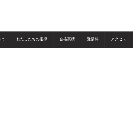
とは
わたしたちの指導
合格実績
受講料
アクセス