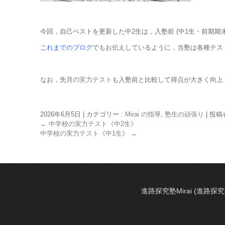
今回，自己ベストを更新した中2生は，入塾前 (中1生・前期期末
これまでのブログ
でもお伝えしているように，当塾は各種テス
なお，先月の
実力テスト
も入塾前と比較して得点が大きく向上 (
2026年6月5日
|
カテゴリー :
Mirai の指導
,
塾生の頑張り
|
投稿者 
←
中学校の実力テスト《中2生》
中学校の実力テスト《中1生》
→
進路探究塾Mirai (進路探究