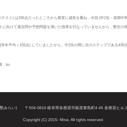
テスト) は345点だったところから着実に成長を重ね，今回 (中2生・前期中間
トに向けて過去問や予想問題を用いた指導を行なっていませんから，塾生の
学年平均＋155点) していましたから，中2生の間に次のステップである43
: ito
塾みらい) 〒504-0816 岐阜県各務原市蘇原東島町4-45 各務原ヒルズ 2階 
Copyright (C) 2015- Mirai, All rights reserved.