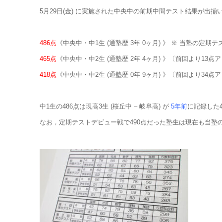
5月29日(金) に実施された中央中の前期中間テスト結果が出
486点
《中央中・中1生 (通塾歴 3年 0ヶ月) 》 ※ 当塾の定期テ
465点
《中央中・中2生 (通塾歴 2年 4ヶ月) 》〔前回より13点
418点
《中央中・中2生 (通塾歴 0年 9ヶ月) 》〔前回より34点
中1生の486点は現高3生 (桜丘中 – 岐阜高) が
5年前
に記録した4
なお，定期テストデビュー戦で490点だった塾生は現在も当塾