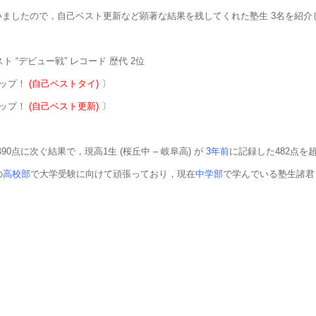
揃いましたので，自己ベスト更新など顕著な結果を残してくれた塾生 3名を紹介
スト “デビュー戦” レコード 歴代 2位
アップ！
(自己ベストタイ)
〕
アップ！
(自己ベスト更新)
〕
90点に次ぐ結果で，現高1生 (桜丘中 – 岐阜高) が
3年前
に記録した482点を
の
高校部
で大学受験に向けて頑張っており，現在
中学部
で学んでいる塾生諸君