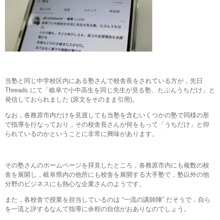
当塾と同じ中学校区内にある塾さんで校舎長をされている方が，先日
Threads にて「岐阜で小中高生を同じ先生が見る塾、たぶんうちだけ」と
発信しておられました (原文をそのまま引用)。
なお，各務原市内だけを見渡しても当塾を含むいくつかの塾で同様の形
で指導を行なっており，その校舎長さんが何をもって「うちだけ」と仰
られているのかということに非常に興味があります。
その塾さんのホームページを拝見したところ，各務原市内にも複数の校
舎を展開し，岐阜県内の他所にも校舎を展開する大手塾で，塾以外の他
分野のビジネスにも熱心な企業さんのようです。
また，各校舎で授業を担当しているのは “一流の講師陣” だそうで，自ら
を一流と評するなんて指導に余程の自信がおありなのでしょう。