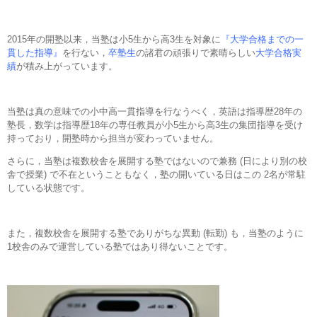
2015年の開塾以来，当塾は小5生から高3生を対象に
『大学合格までの一
貫した指導』
を行ない，
卒塾生
の諸君の頑張りで素晴らしい
大学合格実
績
が積み上がっています。
当塾は真の意味での小中高一貫指導を行なうべく，英語は指導歴28年の
塾長，数学は指導歴18年の専任教員が小5生から高3生の集団指導を受け
持っており，開塾時から担当が変わっていません。
さらに，当塾は複数校舎を展開する塾ではないので兼務 (日により別の校
舎で授業) で不在ということもなく，塾の開いている日はこの 2名が常駐
している状態です。
また，複数校舎を展開する塾でありがちな異動 (転勤) も，当塾のように
1校舎のみで運営している塾ではあり得ないことです。