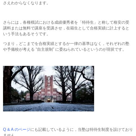
さえわからなくなります。
さらには，各種模試における成績優秀者を「特待生」と称して格安の受
講料または無料で講座を受講させ，在籍生として合格実績に計上すると
いう手法もあるそうです。
つまり，どこまでを合格実績とするか一律の基準はなく，それぞれの塾
や予備校が考える “自主規制” に委ねられているというのが現状です。
Q & A のページ
にも記載しているように，当塾は特待生制度を設けており
ません。