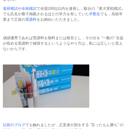
進研模試
や
全統模試
で全国100位以内を連発し，駿台の『東大実戦模試』
でも氏名が冊子掲載されるほどの学力を有していた
卒塾生
でも，高校卒
業まで正規の
受講料
をお納めいただきました。
成績優秀であれば受講料を無料または格安とし，その分を “一般の” 生徒
が収める受講料で補填するというようなやり方は，私には正しいと思え
ないからです。
以前のブログ
でも触れましたが，正直者が損をする “言ったもん勝ち” の