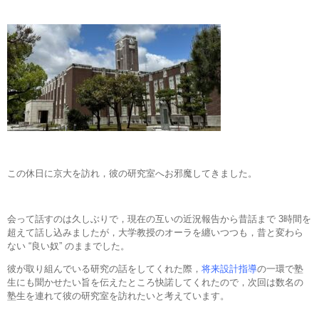
この休日に京大を訪れ，彼の研究室へお邪魔してきました。
会って話すのは久しぶりで，現在の互いの近況報告から昔話まで 3時間を
超えて話し込みましたが，大学教授のオーラを纏いつつも，昔と変わら
ない “良い奴” のままでした。
彼が取り組んでいる研究の話をしてくれた際，
将来設計指導
の一環で塾
生にも聞かせたい旨を伝えたところ快諾してくれたので，次回は数名の
塾生を連れて彼の研究室を訪れたいと考えています。