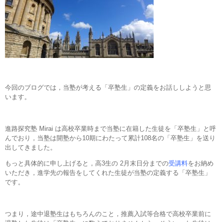
今回のブログでは，当塾が考える「卒塾生」の定義をお話ししようと思
います。
進路探究塾 Mirai は高校卒業時まで当塾に在籍した生徒を「卒塾生」と呼
んでおり，当塾は開塾から10期にわたって累計108名の「卒塾生」を送り
出してきました。
もっと具体的に申し上げると，高3生の 2月末日分までの
受講料
をお納め
いただき，進学先の報告をしてくれた生徒が当塾の定義する「卒塾生」
です。
つまり，途中退塾生はもちろんのこと，推薦入試等合格で高校卒業前に