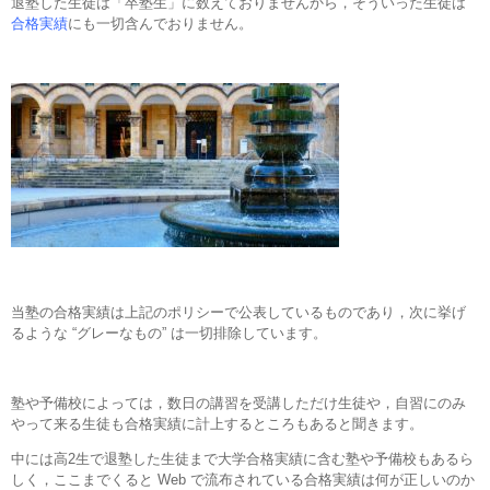
退塾した生徒は「卒塾生」に数えておりませんから，そういった生徒は
合格実績
にも一切含んでおりません。
当塾の合格実績は上記のポリシーで公表しているものであり，次に挙げ
るような “グレーなもの” は一切排除しています。
塾や予備校によっては，数日の講習を受講しただけ生徒や，自習にのみ
やって来る生徒も合格実績に計上するところもあると聞きます。
中には高2生で退塾した生徒まで大学合格実績に含む塾や予備校もあるら
しく，ここまでくると Web で流布されている合格実績は何が正しいのか