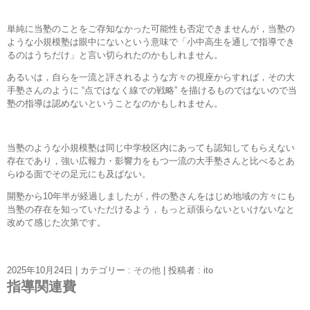
単純に当塾のことをご存知なかった可能性も否定できませんが，当塾の
ような小規模塾は眼中にないという意味で「小中高生を通しで指導でき
るのはうちだけ」と言い切られたのかもしれません。
あるいは，自らを一流と評されるような方々の視座からすれば，その大
手塾さんのように “点ではなく線での戦略” を描けるものではないので当
塾の指導は認めないということなのかもしれません。
当塾のような小規模塾は同じ中学校区内にあっても認知してもらえない
存在であり，強い広報力・影響力をもつ一流の大手塾さんと比べるとあ
らゆる面でその足元にも及ばない。
開塾から10年半が経過しましたが，件の塾さんをはじめ地域の方々にも
当塾の存在を知っていただけるよう，もっと頑張らないといけないなと
改めて感じた次第です。
2025年10月24日
|
カテゴリー :
その他
|
投稿者 : ito
指導関連費