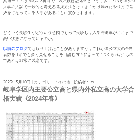
共通テストは 6教科 8科目で二次試験は記述式という，多くの方が国公立
大学の入試で一般的と考える選抜方法とは大きくかけ離れたやり方で選
抜を行なっている大学があることに驚かされます。
どういう受験生がどういう意図でもって受験し，入学辞退率がここまで
高い状態になっているのか。
以前のブログ
でも取り上げたことがありますが，これが国公立大の合格
者数を 1名でも多く見せることを目論む方々によって “つくられた” もの
であれば非常に残念です。
2025年5月10日
|
カテゴリー :
その他
|
投稿者 : ito
岐阜学区内主要公立高と県内外私立高の大学合
格実績《2024年春》