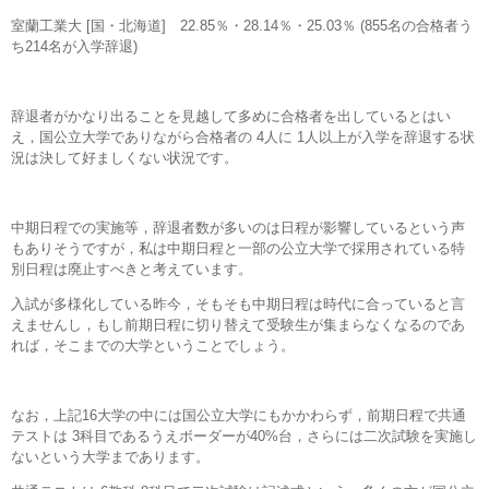
室蘭工業大 [国・北海道] 22.85％・28.14％・25.03％ (855名の合格者う
ち214名が入学辞退)
辞退者がかなり出ることを見越して多めに合格者を出しているとはい
え，国公立大学でありながら合格者の 4人に 1人以上が入学を辞退する状
況は決して好ましくない状況です。
中期日程での実施等，辞退者数が多いのは日程が影響しているという声
もありそうですが，私は中期日程と一部の公立大学で採用されている特
別日程は廃止すべきと考えています。
入試が多様化している昨今，そもそも中期日程は時代に合っていると言
えませんし，もし前期日程に切り替えて受験生が集まらなくなるのであ
れば，そこまでの大学ということでしょう。
なお，上記16大学の中には国公立大学にもかかわらず，前期日程で共通
テストは 3科目であるうえボーダーが40%台，さらには二次試験を実施し
ないという大学まであります。