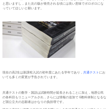
と思いますし，また次の版が発売される頃には良い意味でボロボロにな
っていてほしいと願います。
現在の高2生は新課程入試の初年度にあたる学年であり，
共通テスト
にお
いても多くの変更が予告されています。
共通テストの数学・国語は試験時間が延長されることに加え，地歴公民
の各科目もリニューアルされ，さらには情報の追加で 6教科体制となるな
ど国公立大の志願者はかなりの負担増です。