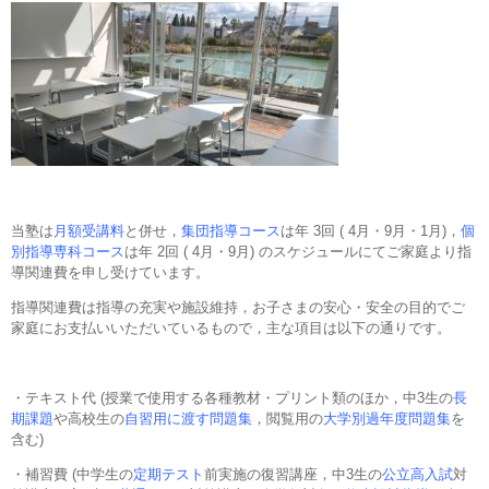
当塾は
月額受講料
と併せ，
集団指導コース
は年 3回 ( 4月・9月・1月)，
個
別指導専科コース
は年 2回 ( 4月・9月) のスケジュールにてご家庭より指
導関連費を申し受けています。
指導関連費は指導の充実や施設維持，お子さまの安心・安全の目的でご
家庭にお支払いいただいているもので，主な項目は以下の通りです。
・テキスト代 (授業で使用する各種教材・プリント類のほか，中3生の
長
期課題
や高校生の
自習用に渡す問題集
，閲覧用の
大学別過年度問題集
を
含む)
・補習費 (中学生の
定期テスト
前実施の復習講座，中3生の
公立高入試
対