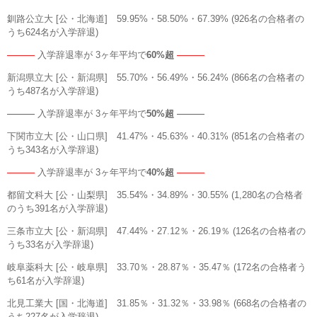
釧路公立大 [公・北海道] 59.95%・58.50%・67.39% (926名の合格者の
うち624名が入学辞退)
―――
入学辞退率が 3ヶ年平均で
60%超
―――
新潟県立大 [公・新潟県] 55.70%・56.49%・56.24% (866名の合格者の
うち487名が入学辞退)
―――
入学辞退率が 3ヶ年平均で
50%超
―――
下関市立大 [公・山口県] 41.47%・45.63%・40.31% (851名の合格者の
うち343名が入学辞退)
―――
入学辞退率が 3ヶ年平均で
40%超
―――
都留文科大 [公・山梨県] 35.54%・34.89%・30.55% (1,280名の合格者
のうち391名が入学辞退)
三条市立大 [公・新潟県] 47.44%・27.12％・26.19％ (126名の合格者の
うち33名が入学辞退)
岐阜薬科大 [公・岐阜県] 33.70％・28.87％・35.47％ (172名の合格者う
ち61名が入学辞退)
北見工業大 [国・北海道] 31.85％・31.32％・33.98％ (668名の合格者の
うち227名が入学辞退)