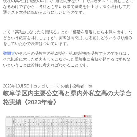
現在の高2生は複数の科目で “過去問がない” 中で共通テストに挑むことに
なるわけですから，各科とも早い段階で基礎を仕上げ，深く理解して共
通テスト本番に臨めるようにしたいものです。
よく「高3生になったら頑張る」とか「部活を引退したら本気を出す」な
どという戯言を耳にしますが，実際は高3生になる前にどういう取り組み
をしていたかで決着はついています。
難関大
やそれらの受験生の第2志望・第3志望先を受験するのであれば，
それ以前に大した努力もしてこなかった受験生に奇跡が起きるはずもな
いということは冷静に考えればわかることです。
2023年10月5日
|
カテゴリー :
その他
|
投稿者 : ito
岐阜学区内主要公立高と県内外私立高の大学合
格実績《2023年春》