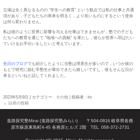
立場は全く異なるものの “学生への教育” という観点では私の仕事と共通
項があり，子どもたちの将来を明るく，より良いものにするという使命
は何ら変わりません。
私は彼のように世界に影響を与える仕事はできませんが，塾での子ども
たちへの教育を通じて “地域への貢献” を果たし，彼らが世界へ羽ばたい
ていけるお手伝いをしたいと考えています。
先日のブログ
でも紹介したように当塾は理系生が多いので，いつか彼の
もとで研究に励む卒塾生が輩出できたら嬉しいですし，彼もそんな日が
来るといいねと話してくれました。
2023年5月9日
|
カテゴリー :
その他
|
投稿者 : ito
←
以前の投稿
進路探究塾Mirai (進路探究塾みらい) 〒504-0816 岐阜県各務
原市蘇原東島町4-45 各務原ヒルズ 2階 TEL. 058-372-2731