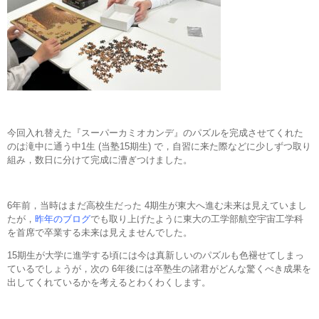
今回入れ替えた『スーパーカミオカンデ』のパズルを完成させてくれた
のは滝中に通う中1生 (当塾15期生) で，自習に来た際などに少しずつ取り
組み，数日に分けて完成に漕ぎつけました。
6年前，当時はまだ高校生だった 4期生が東大へ進む未来は見えていまし
たが，
昨年のブログ
でも取り上げたように東大の工学部航空宇宙工学科
を首席で卒業する未来は見えませんでした。
15期生が大学に進学する頃には今は真新しいのパズルも色褪せてしまっ
ているでしょうが，次の 6年後には卒塾生の諸君がどんな驚くべき成果を
出してくれているかを考えるとわくわくします。