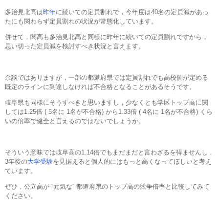
多治見北高は
昨年
に続いての定員割れで，今年度は40名の定員減があっ
たにも関わらず定員割れの状況が常態化しています。
併せて，関高も多治見北高と同様に昨年に続いての定員割れですから，
思い切った定員減を検討すべき状況と言えます。
余談ではありますが，一部の都道府県では定員割れでも高校側が定める
既定のラインに到達しなければ不合格となることがあるそうです。
岐阜県も同様にそうすべきと思いますし，少なくとも学区トップ高に関
しては1.25倍 ( 5名に 1名が不合格) から1.33倍 ( 4名に 1名が不合格) くら
いの倍率で健全と言えるのではないでしょうか。
そういう意味では岐阜高の1.14倍でもまだまだと言わざるを得ませんし，
3年後の
大学受験
を見据えると個人的にはもっと高くなってほしいと考え
ています。
ぜひ，公立高が “元気な” 都道府県のトップ高の競争倍率と比較してみて
ください。