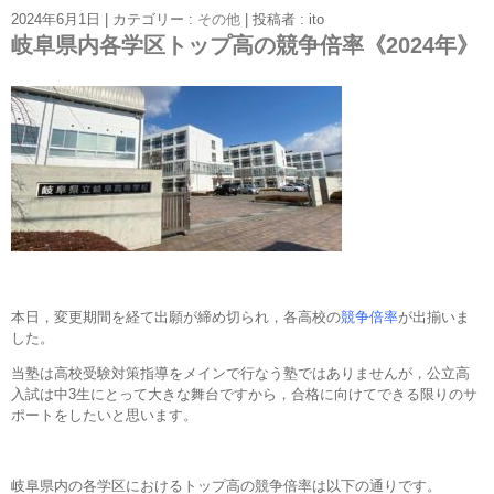
2024年6月1日
|
カテゴリー :
その他
|
投稿者 : ito
岐阜県内各学区トップ高の競争倍率《2024年》
本日，変更期間を経て出願が締め切られ，各高校の
競争倍率
が出揃いま
した。
当塾は高校受験対策指導をメインで行なう塾ではありませんが，公立高
入試は中3生にとって大きな舞台ですから，合格に向けてできる限りのサ
ポートをしたいと思います。
岐阜県内の各学区におけるトップ高の競争倍率は以下の通りです。