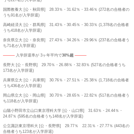
国際教養大 [公・秋田県] 28.33％・31.62％・33.46％ (272名の合格者の
うち91名が入学辞退)
高崎経済大 [公・群馬県] 31.43％・30.45％・30.33％ (1,378名の合格者
うち418名が入学辞退)
奈良県立大 [公・奈良県] 27.43％・34.26％・29.96％ (237名の合格者う
ち71名が入学辞退)
―――
入学辞退率が 3ヶ年平均で
30%超
―――
長野大 [公・長野県] 29.70％・26.88％・32.83％ (527名の合格者うち
173名が入学辞退)
兵庫県立大 [公・兵庫県] 30.76％・27.51％・25.38％ (1,718名の合格者
うち436名が入学辞退)
岡山県立大 [公・岡山県] 30.70％・28.65％・22.82％ (517名の合格者う
ち118名が入学辞退)
山陽小野田市立山口東京理科大学 [公・山口県] 31.63％・24.44％・
24.87％ (595名の合格者うち148名が入学辞退)
公立諏訪東京理科大 [公・長野県] 29.77％ 22.31％・27.77％ (443名の
合格者うち123名が入学辞退)