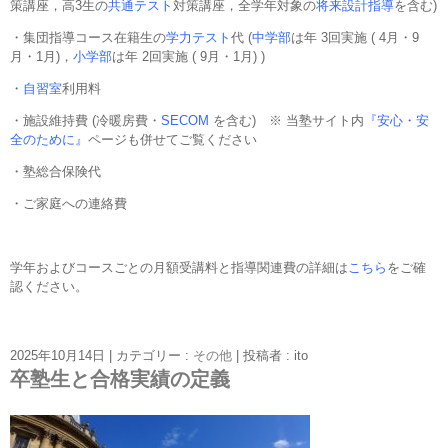
策講座，高3生の
共通テスト
対策講座，全学年対象の
将来設計指導
を含む)
・集団指導コース在籍生の
学力テスト
代 (
中学部
は年 3回実施 ( 4月・9
月・1月)，
小学部
は年 2回実施 ( 9月・1月) )
・
自習室
利用料
・施設維持費 (冷暖房費・
SECOM
を含む) ※ 当塾サイト内
『安心・安
全のために』
ページも併せてご覧ください
・塾総合保険代
・ご家庭への連絡費
学年およびコースごとの月額受講料と指導関連費の詳細は
こちら
をご確
認ください。
2025年10月14日
|
カテゴリー :
その他
|
投稿者 : ito
卒塾生と合格実績の定義