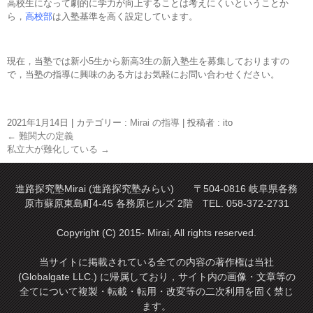
高校生になって劇的に学力が向上することは考えにくいということか
ら，
高校部
は入塾基準を高く設定しています。
現在，当塾では新小5生から新高3生の新入塾生を募集しておりますの
で，当塾の指導に興味のある方はお気軽にお問い合わせください。
2021年1月14日
|
カテゴリー :
Mirai の指導
|
投稿者 : ito
←
難関大の定義
私立大が難化している
→
進路探究塾Mirai (進路探究塾みらい) 〒504-0816 岐阜県各務
原市蘇原東島町4-45 各務原ヒルズ 2階 TEL. 058-372-2731
Copyright (C) 2015- Mirai, All rights reserved.
当サイトに掲載されている全ての内容の著作権は当社
(Globalgate LLC.) に帰属しており，サイト内の画像・文章等の
全てについて複製・転載・転用・改変等の二次利用を固く禁じ
ます。