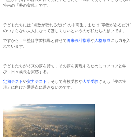
将来の『夢の実現』です。
子どもたちには “点数が取れるだけ” の中高生，または “学歴があるだけ”
のつまらない大人になってほしくないというのが私たちの願いです。
ですから，当塾は学習指導と併せて
将来設計指導
や
人格形成
にも力を入
れています。
子どもたちが将来の夢を持ち，その夢を実現するためにコツコツと学
び，日々成長を実感する。
定期テスト
や
実力テスト
，そして高校受験や
大学受験
さえも『夢の実
現』に向けた通過点に過ぎないのです。