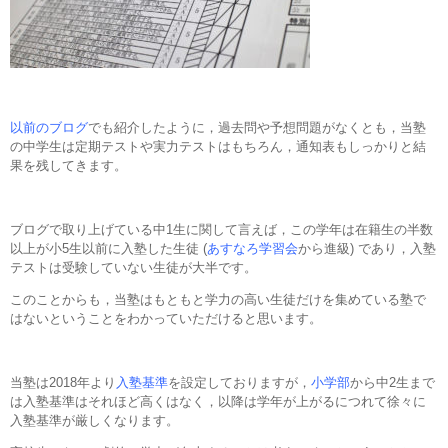
以前のブログ
でも紹介したように，過去問や予想問題がなくとも，当塾
の中学生は定期テストや実力テストはもちろん，通知表もしっかりと結
果を残してきます。
ブログで取り上げている中1生に関して言えば，この学年は在籍生の半数
以上が小5生以前に入塾した生徒 (
あすなろ学習会
から進級) であり，入塾
テストは受験していない生徒が大半です。
このことからも，当塾はもともと学力の高い生徒だけを集めている塾で
はないということをわかっていただけると思います。
当塾は2018年より
入塾基準
を設定しておりますが，
小学部
から中2生まで
は入塾基準はそれほど高くはなく，以降は学年が上がるにつれて徐々に
入塾基準が厳しくなります。