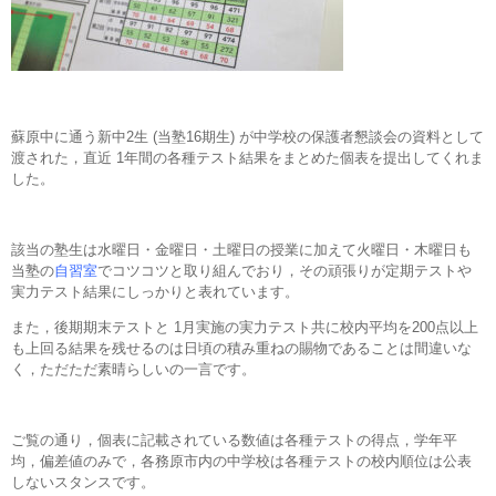
蘇原中に通う新中2生 (当塾16期生) が中学校の保護者懇談会の資料として
渡された，直近 1年間の各種テスト結果をまとめた個表を提出してくれま
した。
該当の塾生は水曜日・金曜日・土曜日の授業に加えて火曜日・木曜日も
当塾の
自習室
でコツコツと取り組んでおり，その頑張りが定期テストや
実力テスト結果にしっかりと表れています。
また，後期期末テストと 1月実施の実力テスト共に校内平均を200点以上
も上回る結果を残せるのは日頃の積み重ねの賜物であることは間違いな
く，ただただ素晴らしいの一言です。
ご覧の通り，個表に記載されている数値は各種テストの得点，学年平
均，偏差値のみで，各務原市内の中学校は各種テストの校内順位は公表
しないスタンスです。