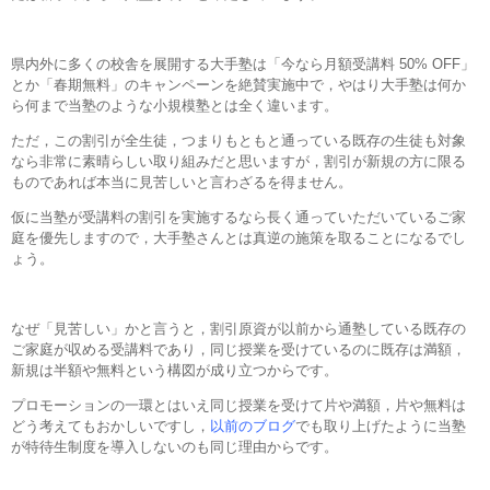
県内外に多くの校舎を展開する大手塾は「今なら月額受講料 50% OFF」
とか「春期無料」のキャンペーンを絶賛実施中で，やはり大手塾は何か
ら何まで当塾のような小規模塾とは全く違います。
ただ，この割引が全生徒，つまりもともと通っている既存の生徒も対象
なら非常に素晴らしい取り組みだと思いますが，割引が新規の方に限る
ものであれば本当に見苦しいと言わざるを得ません。
仮に当塾が受講料の割引を実施するなら長く通っていただいているご家
庭を優先しますので，大手塾さんとは真逆の施策を取ることになるでし
ょう。
なぜ「見苦しい」かと言うと，割引原資が以前から通塾している既存の
ご家庭が収める受講料であり，同じ授業を受けているのに既存は満額，
新規は半額や無料という構図が成り立つからです。
プロモーションの一環とはいえ同じ授業を受けて片や満額，片や無料は
どう考えてもおかしいですし，
以前のブログ
でも取り上げたように当塾
が特待生制度を導入しないのも同じ理由からです。