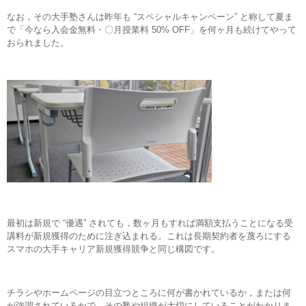
なお，その大手塾さんは昨年も “スペシャルキャンペーン” と称して夏ま
で「今なら入会金無料・〇月授業料 50% OFF」を何ヶ月も続けてやって
おられました。
最初は新規で “優遇” されても，数ヶ月もすれば満額支払うことになる受
講料が新規獲得のために注ぎ込まれる。これは長期契約者を蔑ろにする
スマホの大手キャリア新規獲得競争と同じ構図です。
チラシやホームページの目立つところに何が書かれているか，または何
が強調されているかで，その塾や組織が大切にしていることがわかりま