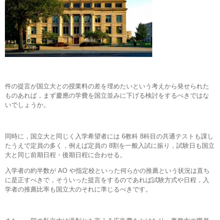
件の提言が国立大との授業料の差を埋めたいという考えから発せられた
ものあれば，まず慶應の学費を国立並みに下げる検討をするべきではな
いでしょうか。
同時に，国立大と同じく入学希望者には 6教科 8科目の共通テストも課し
たうえで定員の多く，例えば定員の 8割を一般入試に振り，試験日も国立
大と同じ前期日程・後期日程に合わせる。
入学者の約半数が AO や指定校といった何らかの推薦という状況は直ち
に是正すべきで，そういった提言をするのであれば試験方式や日程，入
学者の推薦比率も国立大のそれに準じるべきです。