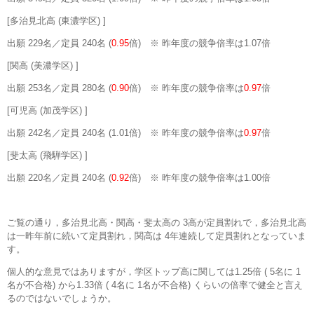
[多治見北高 (東濃学区) ]
出願 229名／定員 240名 (
0.95
倍) ※ 昨年度の競争倍率は1.07倍
[関高 (美濃学区) ]
出願 253名／定員 280名 (
0.90
倍) ※ 昨年度の競争倍率は
0.97
倍
[可児高 (加茂学区) ]
出願 242名／定員 240名 (1.01倍) ※ 昨年度の競争倍率は
0.97
倍
[斐太高 (飛騨学区) ]
出願 220名／定員 240名 (
0.92
倍) ※ 昨年度の競争倍率は1.00倍
ご覧の通り，多治見北高・関高・斐太高の 3高が定員割れで，多治見北高
は一昨年前に続いて定員割れ，関高は 4年連続して定員割れとなっていま
す。
個人的な意見ではありますが，学区トップ高に関しては1.25倍 ( 5名に 1
名が不合格) から1.33倍 ( 4名に 1名が不合格) くらいの倍率で健全と言え
るのではないでしょうか。