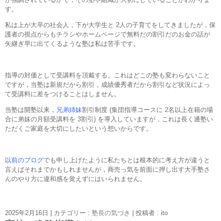
す。
私は上が大卒の社会人，下が大学生と 2人の子育てをしてきましたが，保
護者の視点からもチラシやホームページで無料だの割引だのお金の話が
矢継ぎ早に出てくるような塾は私は苦手です。
指導の対価として受講料を頂戴する。これはどこの塾も変わらないこと
ですが，当塾は新規だから割引，成績優秀者だから割引など状況によっ
て受講料に差をつけることはしません。
当塾は開塾以来，
兄弟姉妹
割引制度 (集団指導コースに 2名以上在籍の場
合に弟妹の月額受講料を 3割引) を導入していますが，これは長く通塾い
ただくご家庭を大切にしたいという想いからです。
以前のブログ
でも申し上げたように私たちとは根本的に考え方が違うと
言えばそれまでかもしれませんが，商売っ気を前面に押し出す大手塾さ
んのやり方に違和感を覚えずにはいられません。
2025年2月16日
|
カテゴリー :
塾長の気づき
|
投稿者 : ito