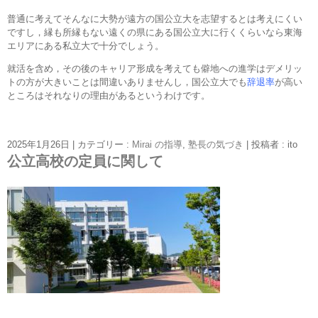
普通に考えてそんなに大勢が遠方の国公立大を志望するとは考えにくい
ですし，縁も所縁もない遠くの県にある国公立大に行くくらいなら東海
エリアにある私立大で十分でしょう。
就活を含め，その後のキャリア形成を考えても僻地への進学はデメリッ
トの方が大きいことは間違いありませんし，国公立大でも
辞退率
が高い
ところはそれなりの理由があるというわけです。
2025年1月26日
|
カテゴリー :
Mirai の指導
,
塾長の気づき
|
投稿者 : ito
公立高校の定員に関して