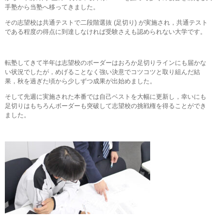
手塾から当塾へ移ってきました。
その志望校は共通テストで二段階選抜 (足切り) が実施され，共通テスト
である程度の得点に到達しなければ受験さえも認められない大学です。
転塾してきて半年は志望校のボーダーはおろか足切りラインにも届かな
い状況でしたが，めげることなく強い決意でコツコツと取り組んだ結
果，秋を過ぎた頃から少しずつ成果が出始めました。
そして先週に実施された本番では自己ベストを大幅に更新し，幸いにも
足切りはもちろんボーダーも突破して志望校の挑戦権を得ることができ
ました。