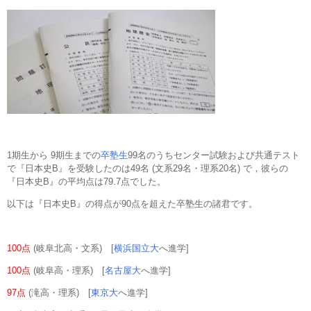
1期生から 9期生までの
卒塾生
99名のうちセンター試験および共通テスト
で『日本史B』を受験したのは49名 (文系29名・理系20名) で，彼らの
『日本史B』の平均点は79.7点でした。
以下は『日本史B』の得点が90点を超えた卒塾生の諸君です。
100点
(岐阜北高・文系) [
横浜国立大
へ進学]
100点
(岐阜高・理系) [
名古屋大
へ進学]
97点
(滝高・理系) [
東京大
へ進学]