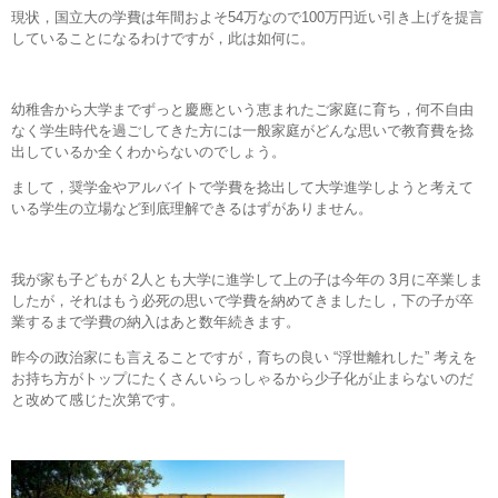
現状，国立大の学費は年間およそ54万なので100万円近い引き上げを提言
していることになるわけですが，此は如何に。
幼稚舎から大学までずっと慶應という恵まれたご家庭に育ち，何不自由
なく学生時代を過ごしてきた方には一般家庭がどんな思いで教育費を捻
出しているか全くわからないのでしょう。
まして，奨学金やアルバイトで学費を捻出して大学進学しようと考えて
いる学生の立場など到底理解できるはずがありません。
我が家も子どもが 2人とも大学に進学して上の子は今年の 3月に卒業しま
したが，それはもう必死の思いで学費を納めてきましたし，下の子が卒
業するまで学費の納入はあと数年続きます。
昨今の政治家にも言えることですが，育ちの良い “浮世離れした” 考えを
お持ち方がトップにたくさんいらっしゃるから少子化が止まらないのだ
と改めて感じた次第です。