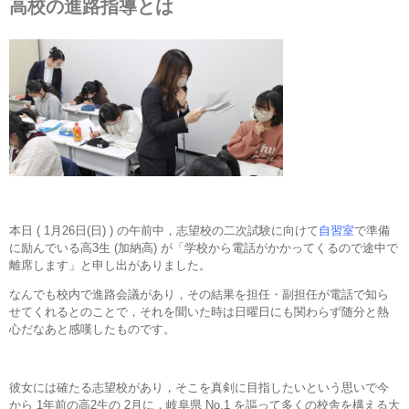
高校の進路指導とは
本日 ( 1月26日(日) ) の午前中，志望校の二次試験に向けて
自習室
で準備
に励んでいる高3生 (加納高) が「学校から電話がかかってくるので途中で
離席します」と申し出がありました。
なんでも校内で進路会議があり，その結果を担任・副担任が電話で知ら
せてくれるとのことで，それを聞いた時は日曜日にも関わらず随分と熱
心だなあと感嘆したものです。
彼女には確たる志望校があり，そこを真剣に目指したいという思いで今
から 1年前の高2生の 2月に，岐阜県 No.1 を謳って多くの校舎を構える大