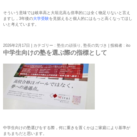
そういう意味では岐阜高と大垣北高も倍率的には全く物足りないと言え
ますし，3年後の
大学受験
を見据えると個人的にはもっと高くなってほし
いと考えています。
2026年2月17日
|
カテゴリー :
塾生の頑張り
,
塾長の気づき
|
投稿者 : ito
中学生向けの塾を選ぶ際の指標として
中学生向けの塾選びをする際，何に重きを置くかはご家庭により基準が
まちまちだと思います。