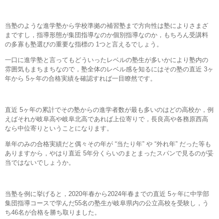
当塾のような進学塾から学校準拠の補習塾まで方向性は塾によりさまざ
まですし，指導形態が集団指導なのか個別指導なのか，もちろん受講料
の多寡も塾選びの重要な指標の 1つと言えるでしょう。
一口に進学塾と言ってもどういったレベルの塾生が多いかにより塾内の
雰囲気もまちまちなので，塾全体のレベル感を知るにはその塾の直近 3ヶ
年から 5ヶ年の合格実績を確認すれば一目瞭然です。
直近 5ヶ年の累計でその塾からの進学者数が最も多いのはどの高校か，例
えばそれが岐阜高や岐阜北高であれば上位寄りで，長良高や各務原西高
なら中位寄りということになります。
単年のみの合格実績だと偶々その年が “当たり年” や “外れ年” だった等も
ありますから，やはり直近 5年分くらいのまとまったスパンで見るのが妥
当ではないでしょうか。
当塾を例に挙げると，2020年春から2024年春までの直近 5ヶ年に中学部
集団指導コースで学んだ55名の塾生が岐阜県内の公立高校を受験し，う
ち46名が合格を勝ち取りました。