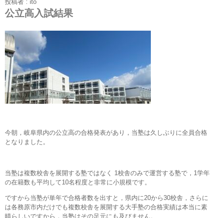
投稿者 : ito
公立高入試結果
今朝，岐阜県内の公立高の合格発表があり，当塾は久しぶりに全員合格
となりました。
当塾は複数校舎を展開する塾ではなく 1校舎のみで運営する塾で，1学年
の在籍数も平均して10名程度と非常に小規模です。
ですから当塾が単年で合格者数を出すと，県内に20から30校舎，さらに
は各務原市内だけでも複数校舎を展開する大手塾の合格実績は本当に素
晴らしいですから，当塾はその足元にも及びません。