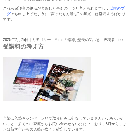
これも保護者の視点が欠落した事例の一つと考えられますし，
以前のブ
ログ
でも申し上げたように “言ったもん勝ち” の風潮には辟易するばかり
です。
2025年2月25日
|
カテゴリー :
Mirai の指導
,
塾長の気づき
|
投稿者 : ito
受講料の考え方
当塾は入塾キャンペーン的な取り組みは行なっていませんが，ありがた
いことに多くのご家庭からお問い合わせをいただいており，3月から，ま
たは新学年からの入塾が次々と確定しています。