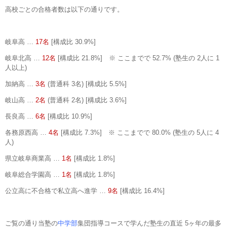
高校ごとの合格者数は以下の通りです。
岐阜高 …
17名
[構成比 30.9%]
岐阜北高 …
12名
[構成比 21.8%] ※ ここまでで 52.7% (塾生の 2人に 1
人以上)
加納高 …
3名
(普通科 3名) [構成比 5.5%]
岐山高 …
2名
(普通科 2名) [構成比 3.6%]
長良高 …
6名
[構成比 10.9%]
各務原西高 …
4名
[構成比 7.3%] ※ ここまでで 80.0% (塾生の 5人に 4
人)
県立岐阜商業高 …
1名
[構成比 1.8%]
岐阜総合学園高 …
1名
[構成比 1.8%]
公立高に不合格で私立高へ進学 …
9名
[構成比 16.4%]
ご覧の通り当塾の
中学部
集団指導コースで学んだ塾生の直近 5ヶ年の最多