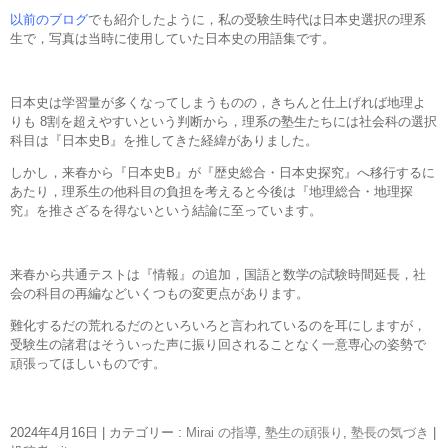
以前のブログ
でも紹介したように，私の受験生時代は日本史選択の理系
生で，写真は当時に使用していた日本史の用語集です。
日本史は学習量が多くなってしまうものの，きちんと仕上げれば地理よ
りも 8割を超えやすいという判断から，理系の塾生たちには社会科の選択
科目は『日本史B』を推してきた経緯がありました。
しかし，来春から『日本史B』が『歴史総合・日本史探究』へ移行するに
あたり，理系生の他科目の負担を考えると今後は『地理総合・地理探
究』を推さざるを得ないという結論に至っています。
来春から共通テストは『情報』の追加，国語と数学の試験時間延長，社
会の科目の再編などいくつもの変更点があります。
難化するだの荒れるだのといろいろと言われているのを耳にしますが，
受験生の諸君はそういった声に振り回されることなく一意専心の姿勢で
頑張ってほしいものです。
2024年4月16日
|
カテゴリー :
Mirai の指導
,
塾生の頑張り
,
塾長の気づき
|