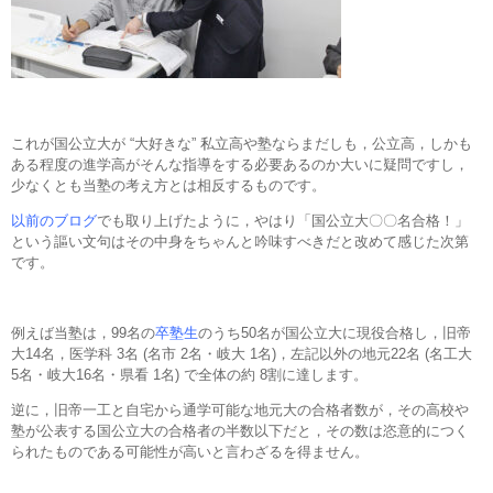
これが国公立大が “大好きな” 私立高や塾ならまだしも，公立高，しかも
ある程度の進学高がそんな指導をする必要あるのか大いに疑問ですし，
少なくとも当塾の考え方とは相反するものです。
以前のブログ
でも取り上げたように，やはり「国公立大〇〇名合格！」
という謳い文句はその中身をちゃんと吟味すべきだと改めて感じた次第
です。
例えば当塾は，99名の
卒塾生
のうち50名が国公立大に現役合格し，旧帝
大14名，医学科 3名 (名市 2名・岐大 1名)，左記以外の地元22名 (名工大
5名・岐大16名・県看 1名) で全体の約 8割に達します。
逆に，旧帝一工と自宅から通学可能な地元大の合格者数が，その高校や
塾が公表する国公立大の合格者の半数以下だと，その数は恣意的につく
られたものである可能性が高いと言わざるを得ません。