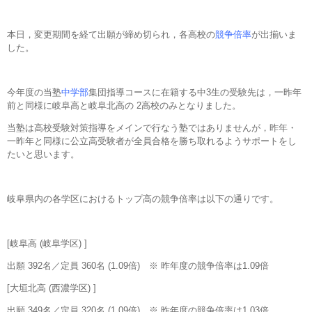
本日，変更期間を経て出願が締め切られ，各高校の
競争倍率
が出揃いま
した。
今年度の当塾
中学部
集団指導コースに在籍する中3生の受験先は，一昨年
前と同様に岐阜高と岐阜北高の 2高校のみとなりました。
当塾は高校受験対策指導をメインで行なう塾ではありませんが，昨年・
一昨年と同様に公立高受験者が全員合格を勝ち取れるようサポートをし
たいと思います。
岐阜県内の各学区におけるトップ高の競争倍率は以下の通りです。
[岐阜高 (岐阜学区) ]
出願 392名／定員 360名 (1.09倍) ※ 昨年度の競争倍率は1.09倍
[大垣北高 (西濃学区) ]
出願 349名／定員 320名 (1.09倍) ※ 昨年度の競争倍率は1.03倍