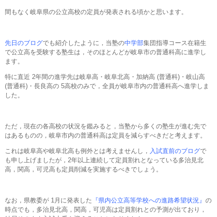
間もなく岐阜県の公立高校の定員が発表される頃かと思います。
先日のブログ
でも紹介したように，当塾の
中学部
集団指導コース在籍生
で公立高を受験する塾生は，そのほとんどが岐阜市の普通科高に進学し
ます。
特に直近 2年間の進学先は岐阜高・岐阜北高・加納高 (普通科)・岐山高
(普通科)・長良高の 5高校のみで，全員が岐阜市内の普通科高へ進学しま
した。
ただ，現在の各高校の状況を鑑みると，当塾から多くの塾生が進む先で
はあるものの，岐阜市内の普通科高は定員を減らすべきだと考えます。
これは岐阜高や岐阜北高も例外とは考えませんし，
入試直前のブログ
で
も申し上げましたが，2年以上連続して定員割れとなっている多治見北
高，関高，可児高も定員削減を実施するべきでしょう。
なお，県教委が 1月に発表した
『県内公立高等学校への進路希望状況』
の
時点でも，多治見北高，関高，可児高は定員割れとの予測が出ており，