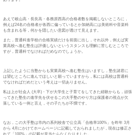
あえて岐山高・長良高・各務原西高の合格者数を掲載しないところに，
例えば24名の合格者が各西に偏っているとか加納高には美術科や音楽科
も含まれる等，何かを隠したい意図が透けて見えます。
また，普通科進学校の合格実績だけを前面に出し，それ以外，例えば実
業高校へ進む塾生は評価しないというスタンスも理解に苦しむところで
すが，普通科でなければだめなのでしょうか。
上記したように当塾からも実業高校へ進む塾生はいますし，塾生諸君に
は望むところに進んでほしいと願っていますから，私には高校は普通科
でなければだめだという考えは一切ありません。
私は上が社会人 (大卒)・下が大学生と子育てをしてきた経験からも，頑張
ってきた塾生の進学先を伏せるこの大手塾のやり方は保護者の視点が欠
落している一例と言え，その子たちが不憫です。
なお，この大手塾は市内の系列校舎で公立高「合格率100%」を昨年 3月
から 4月にかけてホームページに記載しておられましたが，現在は修正さ
れて「100%」の記載が見当たらなくなりました。