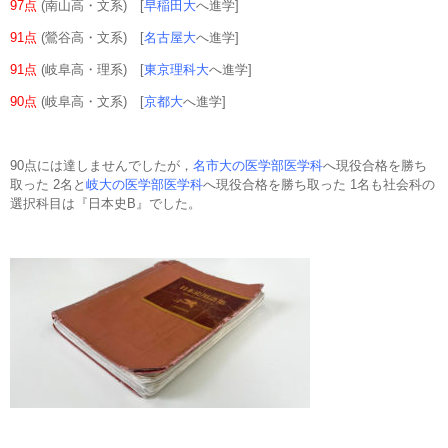
97点
(南山高・文系) [
早稲田大
へ進学]
91点
(鶯谷高・文系) [
名古屋大
へ進学]
91点
(岐阜高・理系) [
東京理科大
へ進学]
90点
(岐阜高・文系) [
京都大
へ進学]
90点には達しませんでしたが，
名市大の医学部医学科
へ現役合格を勝ち
取った 2名と
岐大の医学部医学科
へ現役合格を勝ち取った 1名も社会科の
選択科目は『日本史B』でした。