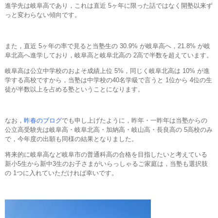
進学先は岐阜高であり，これは直近 5ヶ年に限った話ではなく開塾以来ず
っと変わらない傾向です。
また，直近 5ヶ年の率で見ると当塾生の 30.9% が岐阜高へ，21.8% が岐
阜北高へ進学しており，岐阜高と岐阜北高の 2高で半数を超えています。
岐阜高は公立中学校のおよそ成績上位 5%，同じく岐阜北高は 10% が進
学する高校ですから，当塾は中学校の40名学級で言うと 1位から 4位の生
徒が半数以上を占める塾ということになります。
なお，
昨春のブログ
でも申し上げたように，昨年・一昨年は当塾からの
公立高受験先は岐阜高・岐阜北高・加納高・岐山高・長良高の 5高校のみ
で，今年度の出願も同様の結果となりました。
将来的に岐阜高など岐阜市の普通科高の合格を目指したいと考えている
新小5生から新中3生のお子さまがいらっしゃるご家庭は，当塾も選択肢
の 1つに入れていただければ幸いです。