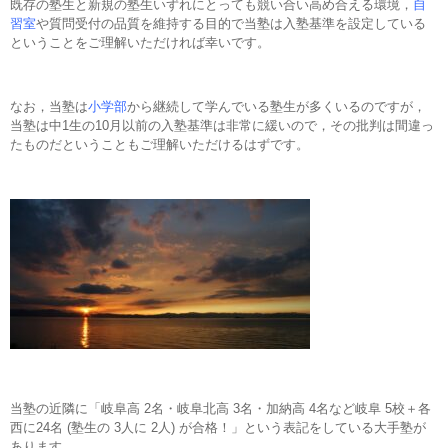
既存の塾生と新規の塾生いずれにとっても競い合い高め合える環境，
自
習室
や質問受付の品質を維持する目的で当塾は入塾基準を設定している
ということをご理解いただければ幸いです。
なお，当塾は
小学部
から継続して学んでいる塾生が多くいるのですが，
当塾は中1生の10月以前の入塾基準は非常に緩いので，その批判は間違っ
たものだということもご理解いただけるはずです。
当塾の近隣に「岐阜高 2名・岐阜北高 3名・加納高 4名など岐阜 5校＋各
西に24名 (塾生の 3人に 2人) が合格！」という表記をしている大手塾が
あります。