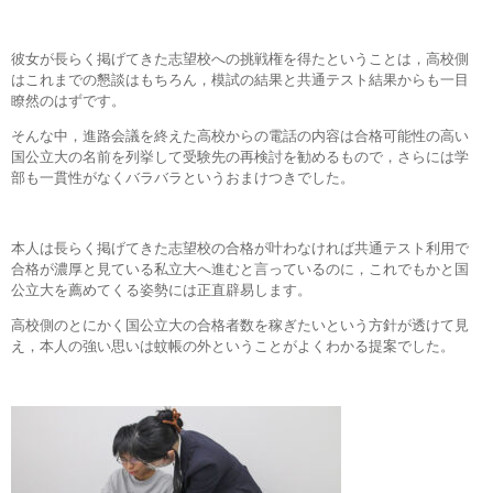
彼女が長らく掲げてきた志望校への挑戦権を得たということは，高校側
はこれまでの懇談はもちろん，模試の結果と共通テスト結果からも一目
瞭然のはずです。
そんな中，進路会議を終えた高校からの電話の内容は合格可能性の高い
国公立大の名前を列挙して受験先の再検討を勧めるもので，さらには学
部も一貫性がなくバラバラというおまけつきでした。
本人は長らく掲げてきた志望校の合格が叶わなければ共通テスト利用で
合格が濃厚と見ている私立大へ進むと言っているのに，これでもかと国
公立大を薦めてくる姿勢には正直辟易します。
高校側のとにかく国公立大の合格者数を稼ぎたいという方針が透けて見
え，本人の強い思いは蚊帳の外ということがよくわかる提案でした。