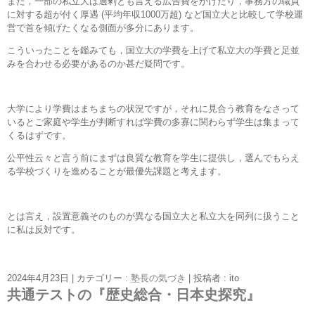
また，一部の私立大は過剰とも言える広告費をかけたり，事務方の職員
に対する超が付く厚遇 (平均年収1000万超) など国立大と比較して学校運
営で首を傾げたくなる側面が多分にあります。
こういったことを鑑みても，国立大の学費を上げて私立大の学費と足並
みを合わせる必要があるのか甚だ疑問です。
大学により学費はまちまちの状況ですが，それに見合う教育をなさって
いるとご家庭や学生が判断すれば学費の多寡に関わらず学生は集まって
くるはずです。
公平性云々と言う前にまずは良質な教育を学生に提供し，選んでもらえ
る学校づくりを進めることが最優先課題と考えます。
とは言え，設置意義そのものが異なる国立大と私立大を同列に扱うこと
に私は反対です。
2024年4月23日
|
カテゴリー :
塾長の気づき
|
投稿者 : ito
共通テストの『歴史総合・日本史探究』