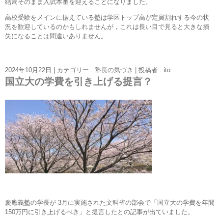
結局そのまま入試本番を迎えることになりました。
高校受験をメインに据えている塾は学区トップ高が定員割れする今の状
況を歓迎しているのかもしれませんが，これは長い目で見ると大きな損
失になることは間違いありません。
2024年10月22日
|
カテゴリー :
塾長の気づき
|
投稿者 : ito
国立大の学費を引き上げる提言？
慶應義塾の学長が 3月に実施された文科省の部会で「国立大の学費を年間
150万円に引き上げるべき」と提言したとの記事が出ていました。