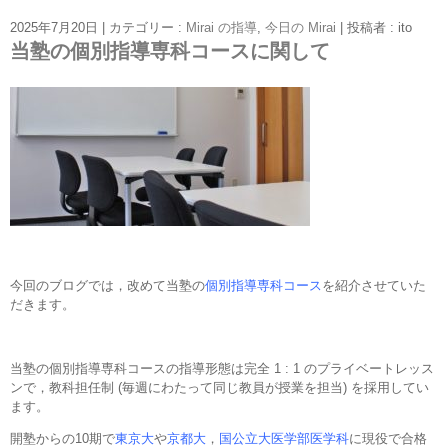
2025年7月20日
|
カテゴリー :
Mirai の指導
,
今日の Mirai
|
投稿者 : ito
当塾の個別指導専科コースに関して
今回のブログでは，改めて当塾の
個別指導専科コース
を紹介させていた
だきます。
当塾の個別指導専科コースの指導形態は完全 1 : 1 のプライベートレッス
ンで，教科担任制 (毎週にわたって同じ教員が授業を担当) を採用してい
ます。
開塾からの10期で
東京大
や
京都大
，
国公立大医学部医学科
に現役で合格