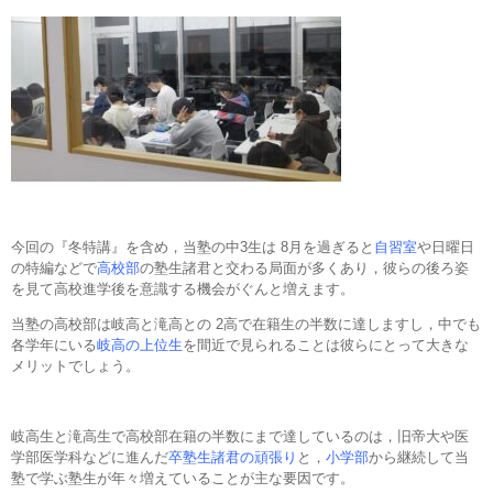
今回の『冬特講』を含め，当塾の中3生は 8月を過ぎると
自習室
や日曜日
の特編などで
高校部
の塾生諸君と交わる局面が多くあり，彼らの後ろ姿
を見て高校進学後を意識する機会がぐんと増えます。
当塾の高校部は岐高と滝高との 2高で在籍生の半数に達しますし，中でも
各学年にいる
岐高の上位生
を間近で見られることは彼らにとって大きな
メリットでしょう。
岐高生と滝高生で高校部在籍の半数にまで達しているのは，旧帝大や医
学部医学科などに進んだ
卒塾生諸君の頑張り
と，
小学部
から継続して当
塾で学ぶ塾生が年々増えていることが主な要因です。