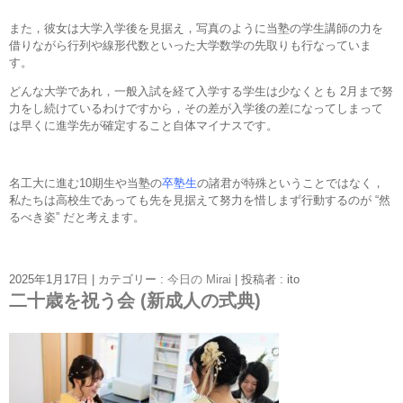
また，彼女は大学入学後を見据え，写真のように当塾の学生講師の力を
借りながら行列や線形代数といった大学数学の先取りも行なっていま
す。
どんな大学であれ，一般入試を経て入学する学生は少なくとも 2月まで努
力をし続けているわけですから，その差が入学後の差になってしまって
は早くに進学先が確定すること自体マイナスです。
名工大に進む10期生や当塾の
卒塾生
の諸君が特殊ということではなく，
私たちは高校生であっても先を見据えて努力を惜しまず行動するのが “然
るべき姿” だと考えます。
2025年1月17日
|
カテゴリー :
今日の Mirai
|
投稿者 : ito
二十歳を祝う会 (新成人の式典)