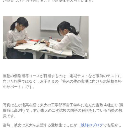
た位置づけと切り分けることで効率化を図っています。
当塾の個別指導コースが目指すものは，定期テストなど眼前のテストに
向けた指導ではなく，お子さまの『将来の夢の実現に向けた志望校合格
のサポート』です。
写真は左が滝高を経て東大の工学部宇宙工学科に進んだ当塾 4期生で (撮
影時は高3生) で，右が東大の二次試験の国語の解説をしている当塾の教
員です。
当時，彼女は東大を志望する受験生でしたが，
以前のブログ
でも紹介し