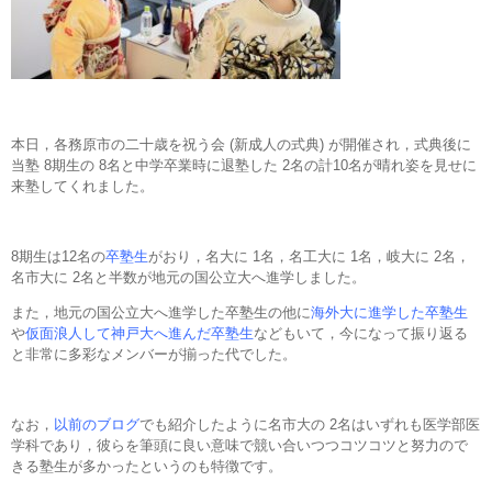
本日，各務原市の二十歳を祝う会 (新成人の式典) が開催され，式典後に
当塾 8期生の 8名と中学卒業時に退塾した 2名の計10名が晴れ姿を見せに
来塾してくれました。
8期生は12名の
卒塾生
がおり，名大に 1名，名工大に 1名，岐大に 2名，
名市大に 2名と半数が地元の国公立大へ進学しました。
また，地元の国公立大へ進学した卒塾生の他に
海外大に進学した卒塾生
や
仮面浪人して神戸大へ進んだ卒塾生
などもいて，今になって振り返る
と非常に多彩なメンバーが揃った代でした。
なお，
以前のブログ
でも紹介したように名市大の 2名はいずれも医学部医
学科であり，彼らを筆頭に良い意味で競い合いつつコツコツと努力ので
きる塾生が多かったというのも特徴です。