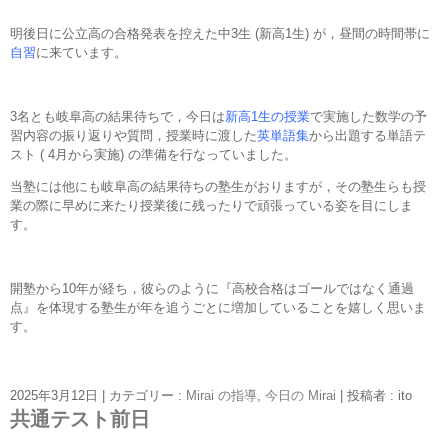
明後日に公立高の合格発表を控えた中3生 (新高1生) が，昼間の時間帯に
自習
に来ています。
3名とも岐阜高の結果待ちで，今日は
新高1生の授業
で実施した数学の予
習内容の振り返りや質問，授業時に渡した
英単語集
から出題する単語テ
スト ( 4月から実施) の準備を行なっていました。
当塾には他にも岐阜高の結果待ちの塾生がおりますが，その塾生らも授
業の際に早めに来たり授業後に残ったりで頑張っている姿を目にしま
す。
開塾から10年が経ち，彼らのように『高校合格はゴールではなく通過
点』を体現する塾生が年を追うごとに増加していることを嬉しく思いま
す。
2025年3月12日
|
カテゴリー :
Mirai の指導
,
今日の Mirai
|
投稿者 : ito
共通テスト前日