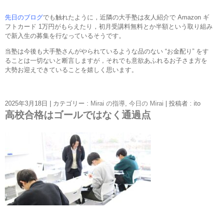
先日のブログ
でも触れたように，近隣の大手塾は友人紹介で Amazon ギ
フトカード 1万円がもらえたり，初月受講料無料とか半額という取り組み
で新入生の募集を行なっているそうです。
当塾は今後も大手塾さんがやられているような品のない “お金配り” をす
ることは一切ないと断言しますが，それでも意欲あふれるお子さま方を
大勢お迎えできていることを嬉しく思います。
2025年3月18日
|
カテゴリー :
Mirai の指導
,
今日の Mirai
|
投稿者 : ito
高校合格はゴールではなく通過点