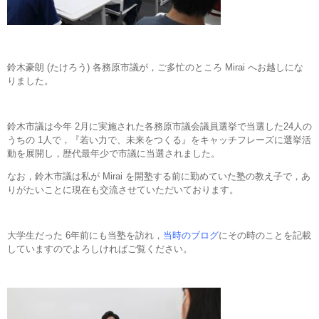
鈴木豪朗 (たけろう) 各務原市議が，ご多忙のところ Mirai へお越しにな
りました。
鈴木市議は今年 2月に実施された各務原市議会議員選挙で当選した24人の
うちの 1人で，『若い力で、未来をつくる』をキャッチフレーズに選挙活
動を展開し，歴代最年少で市議に当選されました。
なお，鈴木市議は私が Mirai を開塾する前に勤めていた塾の教え子で，あ
りがたいことに現在も交流させていただいております。
大学生だった 6年前にも当塾を訪れ，
当時のブログ
にその時のことを記載
していますのでよろしければご覧ください。