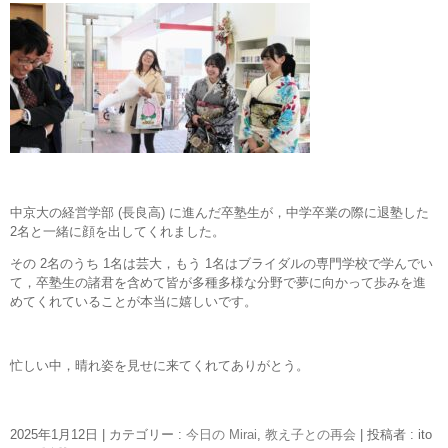
中京大の経営学部 (長良高) に進んだ卒塾生が，中学卒業の際に退塾した
2名と一緒に顔を出してくれました。
その 2名のうち 1名は芸大，もう 1名はブライダルの専門学校で学んでい
て，卒塾生の諸君を含めて皆が多種多様な分野で夢に向かって歩みを進
めてくれていることが本当に嬉しいです。
忙しい中，晴れ姿を見せに来てくれてありがとう。
2025年1月12日
|
カテゴリー :
今日の Mirai
,
教え子との再会
|
投稿者 : ito