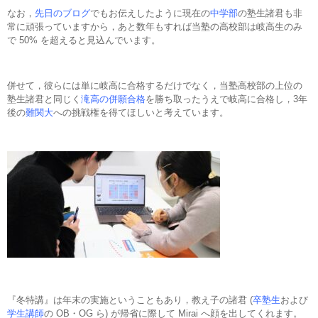
なお，
先日のブログ
でもお伝えしたように現在の
中学部
の塾生諸君も非
常に頑張っていますから，あと数年もすれば当塾の高校部は岐高生のみ
で 50% を超えると見込んでいます。
併せて，彼らには単に岐高に合格するだけでなく，当塾高校部の上位の
塾生諸君と同じく
滝高の併願合格
を勝ち取ったうえで岐高に合格し，3年
後の
難関大
への挑戦権を得てほしいと考えています。
『冬特講』は年末の実施ということもあり，教え子の諸君 (
卒塾生
および
学生講師
の OB・OG ら) が帰省に際して Mirai へ顔を出してくれます。