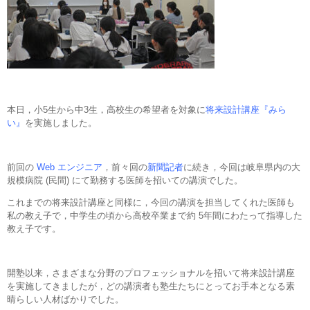
本日，小5生から中3生，高校生の希望者を対象に
将来設計講座『みら
い』
を実施しました。
前回の
Web エンジニア
，前々回の
新聞記者
に続き，今回は岐阜県内の大
規模病院 (民間) にて勤務する医師を招いての講演でした。
これまでの将来設計講座と同様に，今回の講演を担当してくれた医師も
私の教え子で，中学生の頃から高校卒業まで約 5年間にわたって指導した
教え子です。
開塾以来，さまざまな分野のプロフェッショナルを招いて将来設計講座
を実施してきましたが，どの講演者も塾生たちにとってお手本となる素
晴らしい人材ばかりでした。