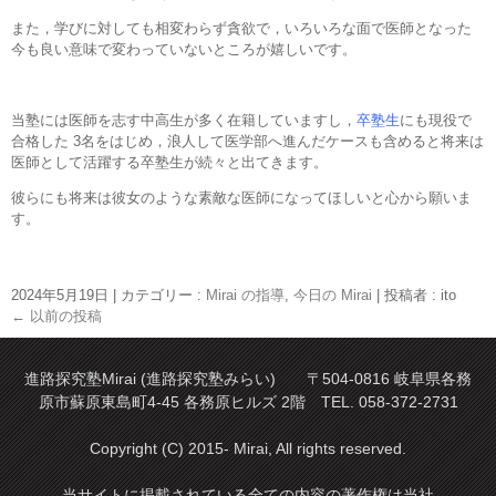
また，学びに対しても相変わらず貪欲で，いろいろな面で医師となった
今も良い意味で変わっていないところが嬉しいです。
当塾には医師を志す中高生が多く在籍していますし，
卒塾生
にも現役で
合格した 3名をはじめ，浪人して医学部へ進んだケースも含めると将来は
医師として活躍する卒塾生が続々と出てきます。
彼らにも将来は彼女のような素敵な医師になってほしいと心から願いま
す。
2024年5月19日
|
カテゴリー :
Mirai の指導
,
今日の Mirai
|
投稿者 : ito
←
以前の投稿
進路探究塾Mirai (進路探究塾みらい) 〒504-0816 岐阜県各務
原市蘇原東島町4-45 各務原ヒルズ 2階 TEL. 058-372-2731
Copyright (C) 2015- Mirai, All rights reserved.
当サイトに掲載されている全ての内容の著作権は当社