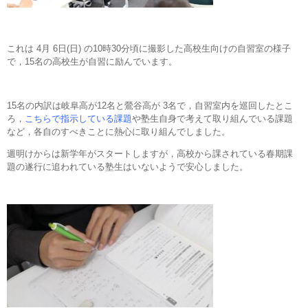
これは 4月 6日(日) の10時30分頃に撮影した高校生向けの自習室の様子
で，15名の高校生が自習に励んでいます。
15名の内訳は岐阜高が12名と鶯谷高が 3名で，自習室内を巡回したとこ
ろ，
こちらで指示している課題
や塾生自身で考えて取り組んでいる課題
など，各自のすべきことに熱心に取り組んでしました。
週明けからは新学年がスタートしますが，高校から課されている春期課
題の遂行に追われている塾生はいないようで安心しました。