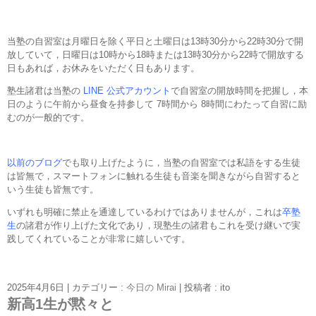
当塾の自習室は月曜日を除く平日と土曜日は13時30分から22時30分で開
放していて，日曜日は10時から18時または13時30分から22時で開放する
日もあれば，お休みをいただく日もあります。
塾生諸君は当塾の
LINE 公式アカウント
で自習室の開放時間を把握し，本
日のように午前から昼食を持参して 7時間から 8時間にわたって自習に励
むのが一般的です。
以前のブログ
でも取り上げたように，当塾の自習室では私語をする生徒
は皆無で，スマートフォンに触れる生徒も音楽を聞きながら自習すると
いう生徒も皆無です。
いずれも明確に禁止を通達しているわけではありませんが，これは
卒塾
生
の諸君が作り上げた文化であり，現塾生の諸君もこれを受け継いで実
践してくれていることが非常に嬉しいです。
2025年4月6日
|
カテゴリー :
今日の Mirai
|
投稿者 : ito
新高1生が黙々と