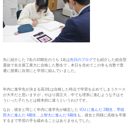
先に紹介した 7名の10期生のうち 1名は
先日のブログ
でも紹介した総合型
選抜で名古屋工業大に合格した塾生で，本日を含めてこの冬も当塾で普
通に授業に自習にと学習に励んでいました。
年内に進学先が決まる高3生は合格した時点で学習を止めてしまうケース
が大半だと思いますが，やはり国立大，中でも理系に進むような子はそ
ういった子たちとは根本的に違うというわけです。
なお，彼女と同じく年内に進学先が確定した
ICU に進んだ 2期生
，
早稲
田大に進んだ 4期生
，
上智大に進んだ 6期生
も，彼女と同様に高校を卒業
するまで学習の手を緩めることはありませんでした。