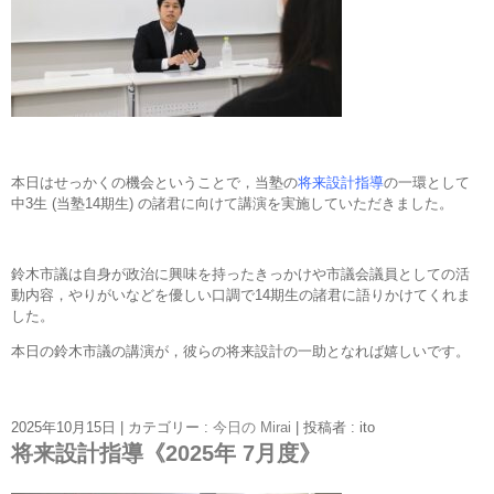
本日はせっかくの機会ということで，当塾の
将来設計指導
の一環として
中3生 (当塾14期生) の諸君に向けて講演を実施していただきました。
鈴木市議は自身が政治に興味を持ったきっかけや市議会議員としての活
動内容，やりがいなどを優しい口調で14期生の諸君に語りかけてくれま
した。
本日の鈴木市議の講演が，彼らの将来設計の一助となれば嬉しいです。
2025年10月15日
|
カテゴリー :
今日の Mirai
|
投稿者 : ito
将来設計指導《2025年 7月度》