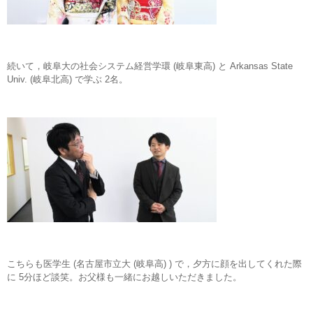
続いて，岐阜大の社会システム経営学環 (岐阜東高) と Arkansas State
Univ. (岐阜北高) で学ぶ 2名。
こちらも医学生 (名古屋市立大 (岐阜高) ) で，夕方に顔を出してくれた際
に 5分ほど談笑。お父様も一緒にお越しいただきました。