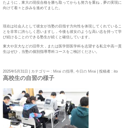
たように，東大の現役合格を勝ち取ってからも努力を重ね，夢の実現に
向けて着々と歩みを進めてました。
現在は社会人として彼女が当塾の目指す方向性を体現してくれているこ
とを非常に誇らしく思いますし，今後も彼女のような高い志を持って学
び続けることのできる塾生が続くと確信しています。
東大や京大などの旧帝大，または医学部医学科を志望する私立中高一貫
生はぜひ，当塾の個別指導専科コースをご検討ください。
2025年5月31日
|
カテゴリー :
Mirai の指導
,
今日の Mirai
|
投稿者 : ito
高校生の自習の様子