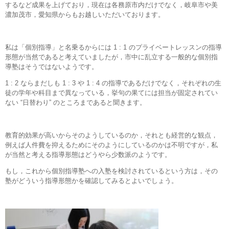
するなど成果を上げており，現在は各務原市内だけでなく，岐阜市や美
濃加茂市，愛知県からもお越しいただいております。
私は「個別指導」と名乗るからには 1 : 1 のプライベートレッスンの指導
形態が当然であると考えていましたが，市中に乱立する一般的な個別指
導塾はそうではないようです。
1 : 2 ならまだしも 1 : 3 や 1 : 4 の指導であるだけでなく，それぞれの生
徒の学年や科目まで異なっている，挙句の果てには担当が固定されてい
ない “日替わり” のところまであると聞きます。
教育的効果が高いからそのようしているのか，それとも経営的な観点，
例えば人件費を抑えるためにそのようにしているのかは不明ですが，私
が当然と考える指導形態はどうやら少数派のようです。
もし，これから個別指導塾への入塾を検討されているという方は，その
塾がどういう指導形態かを確認してみるとよいでしょう。