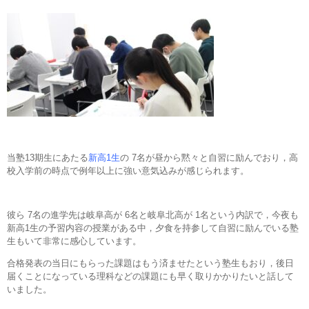
当塾13期生にあたる
新高1生
の 7名が昼から黙々と自習に励んでおり，高
校入学前の時点で例年以上に強い意気込みが感じられます。
彼ら 7名の進学先は岐阜高が 6名と岐阜北高が 1名という内訳で，今夜も
新高1生の予習内容の授業がある中，夕食を持参して自習に励んでいる塾
生もいて非常に感心しています。
合格発表の当日にもらった課題はもう済ませたという塾生もおり，後日
届くことになっている理科などの課題にも早く取りかかりたいと話して
いました。