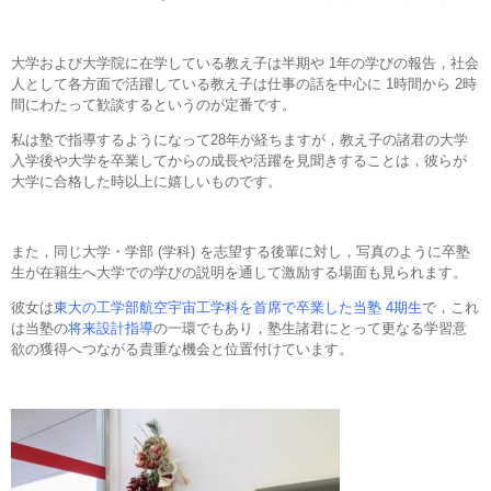
大学および大学院に在学している教え子は半期や 1年の学びの報告，社会
人として各方面で活躍している教え子は仕事の話を中心に 1時間から 2時
間にわたって歓談するというのが定番です。
私は塾で指導するようになって28年が経ちますが，教え子の諸君の大学
入学後や大学を卒業してからの成長や活躍を見聞きすることは，彼らが
大学に合格した時以上に嬉しいものです。
また，同じ大学・学部 (学科) を志望する後輩に対し，写真のように卒塾
生が在籍生へ大学での学びの説明を通して激励する場面も見られます。
彼女は
東大の工学部航空宇宙工学科を首席で卒業した当塾 4期生
で，これ
は当塾の
将来設計指導
の一環でもあり，塾生諸君にとって更なる学習意
欲の獲得へつながる貴重な機会と位置付けています。