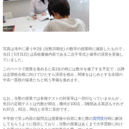
写真は滝中に通う中2生 (当塾15期生) の数学の授業時に撮影したもので，
当日 ( 5月31日) は高校履修内容である二次不等式と確率の演習を実施し
ていました。
このペースで授業を進めると高1生の秋には数Ⅲを修了する予定で，以降
は志望校合格に向けてひたすら演習を積み，関東をはじめとする全国の
中高一貫校の猛者たちと戦う準備を進めます。
なお，当塾の授業では各種テストの対策等は一切行なっていませんが，
先日の定期テストは代数が99点，幾何が100点，3種類ある英語もそれぞ
れ97点，92点，99点と非常に良好です。
中学校で学ぶ内容の疑問点は授業後や自習に来た際の
質問受付
時に解決
してもらうように指示しており，当塾の授業はあくまで大学受験に向け