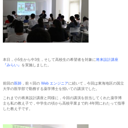
本日，小5生から中3生，そして高校生の希望者を対象に
将来設計講座
『みらい』
を実施しました。
前回の
医師
，前々回の
Web エンジニア
に続いて，今回は東海地区の国立
大学の医学部で勤務する薬学博士を招いての講演でした。
これまでの将来設計講座と同様に，今回の講演を担当してくれた薬学博
士も私の教え子で，中学生の頃から高校卒業まで約 4年間にわたって指導
した教え子です。